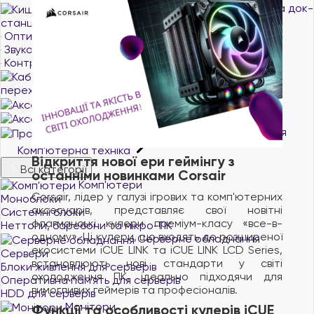
Кишені та док-
станції для накопичувачів
Оптичні приводи
Звукові карти
Контролери та адаптери
Кабелі,
перехідники, шлейфи для ПК
Аксесуари для ПК
Аксесуари для майнінгу
Програмне забезпечення
Комп'ютерна техніка
Відкриття нової ери геймінгу з
Всі категорії
останніми новинками Corsair
Комп'ютери
Corsair, лідер у галузі ігрових та комп'ютерних
Моноблоки
аксесуарів, представляє свої новітні
Системні блоки
флагманські кулери преміум-класу «все-в-
Неттопи, баребони та мікро-ПК
одному». Ці кулери, що входять до розширеної
Серверне обладнання
екосистеми iCUE LINK та iCUE LINK LCD Series,
Сервери
встановлюють нові стандарти у світі
Блоки живлення для серверів
охолодження ПК, ідеально підходячи для
Оперативна пам`ять для серверів
вимогливих геймерів та професіоналів.
HDD для серверів
Монітори
Функції та особливості кулерів iCUE