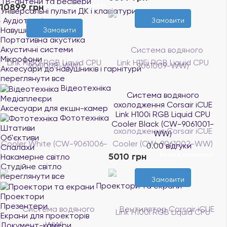
ТВ-антени та ресівери
10899 грн
Нема в наявності
Універсальні пульти ДК і клавіатури
Аудіотехніка
Замовити
Навушники
Замовити
Портативна акустика
Акустичні системи
Мікрофони
Аксесуари до навушників і гарнітури
переглянути все
Відеотехніка
Система водяного
Медіаплеєри
охолодження Corsair iCUE
Аксесуари для екшн-камер
Link H100i RGB Liquid CPU
Фототехніка
Cooler Black (CW-9061001-
Штативи
WW)
Об'єктиви
0.0
0 відгуки
Спалахи
5010 грн
Нема в наявності
Накамерне світло
Студійне світло
переглянути все
Замовити
Проектори та екрани
Проектори
Презентери
Екрани для проекторів
Документ-камери