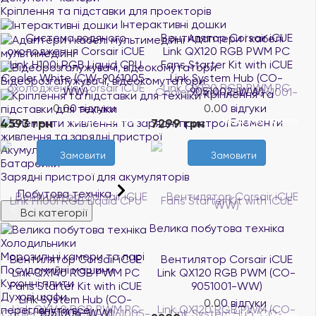
Кріплення та підставки для проекторів
Інтерактивні дошки
Система водяного
Вентилятор Corsair iCUE
Адаптери і кабелі
охолодження Corsair iCUE
Link QX120 RGB PWM PC
мультимедійні
Link H100i RGB Liquid CPU
Fans Starter Kit with iCUE
Cooler White (CW-9061005-
Link System Hub (CO-
Відеорозгалужувачі, відеокомутатори
WW)
9051002-WW)
Кріплення та
0.0
0 відгуки
0.0
0 відгуки
підставки для техніки
Елементи
4593 грн
7299 грн
Нема в наявності
Нема в наявності
живлення та зарядні пристрої
Акумулятори
Замовити
Замовити
Батарейки
Зарядні пристрої для акумуляторів
Побутова техніка
Всі категорії
Велика побутова техніка
Холодильники
Морозильні камери та ларі
Вентилятор Corsair iCUE
Вентилятор Corsair iCUE
Посудомийні машини
Link QX140 RGB PWM PC
Link QX120 RGB PWM (CO-
Кухонні плити
Fans Starter Kit with iCUE
9051001-WW)
Духові шафи
Link System Hub (CO-
0.0
0 відгуки
переглянути все
9051004-WW)
Нема в наявності