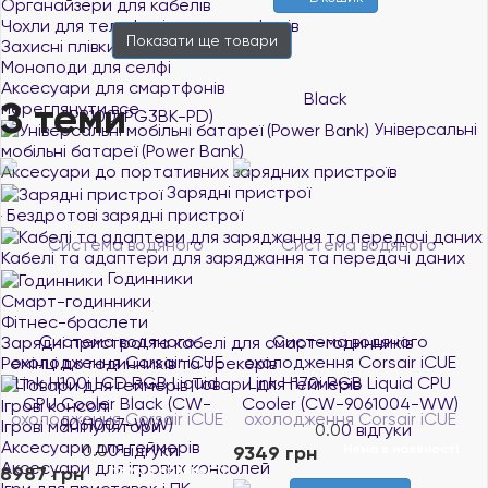
Органайзери для кабелів
Чохли для телефонів та смартфонів
Показати ще
товари
Захисні плівки та скло
Моноподи для селфі
Аксесуари для смартфонів
З теми
переглянути все
Універсальні
мобільні батареї (Power Bank)
Аксесуари до портативних зарядних пристроїв
Зарядні пристрої
Бездротові зарядні пристрої
Кабелі та адаптери для заряджання та передачі даних
Годинники
Смарт-годинники
Фітнес-браслети
Система водяного
Система водяного
Зарядні пристрої та кабелі для смарт-годинників
охолодження Corsair iCUE
охолодження Corsair iCUE
Ремінці до годинників та трекерів
Link H100i LCD RGB Liquid
Link H170i RGB Liquid CPU
Товари для геймерів
CPU Cooler Black (CW-
Cooler (CW-9061004-WW)
Ігрові консолі
9061007-WW)
Ігрові маніпулятори
0.0
0 відгуки
Аксесуари для геймерів
0.0
0 відгуки
9349 грн
Нема в наявності
Аксесуари для ігрових консолей
8987 грн
Нема в наявності