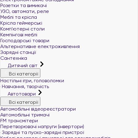
Розетки та вимикачі
УЗО, автомати, реле
Меблі та крісла
Крісла геймерські
Комп'ютерні столи
Кемпінгові меблі
Господарські товари
Альтернативне електроживлення
Зарядні станції
Сантехніка
Дитячий світ
Всі категорії
Настільні ігри, головоломки
Навчання, творчість
Автотовари
Всі категорії
Автомобільні відеореєстратори
Автомобільні тримачі
FM трансмітери
Перетворювачі напруги (інвертори)
Зарядні та пуско-зарядні пристрої