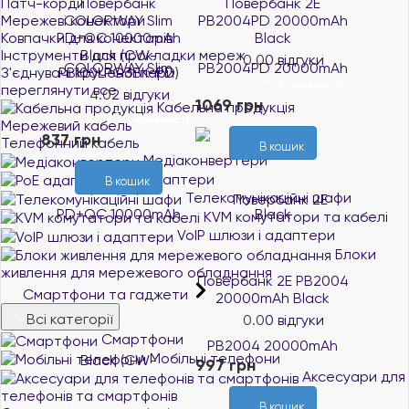
Патч-корди
Повербанк
Повербанк 2E
Мережеві конектори
COLORWAY Slim
PB2004PD 20000mAh
Ковпачки для конекторів
PD+QC 10000mAh
Black
Інструменти для прокладки мереж
Black (CW-
0.0
0 відгуки
З'єднувачі крученої пари
PB100LPG3BK-PD)
В наявності
переглянути все
4.0
2 відгуки
1069 грн
Кабельна продукція
В наявності
Мережевий кабель
837 грн
Телефонний кабель
В кошик
Медіаконвертери
PoE адаптери
В кошик
Телекомунікаційні шафи
KVM комутатори та кабелі
VoIP шлюзи і адаптери
Блоки
живлення для мережевого обладнання
Повербанк 2E PB2004
Смартфони та гаджети
20000mAh Black
Всі категорії
0.0
0 відгуки
Смартфони
В наявності
Мобільні телефони
997 грн
Аксесуари для
телефонів та смартфонів
В кошик