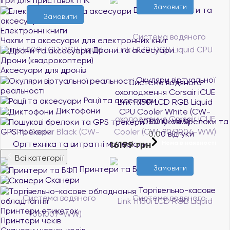
Ігри для приставок і ПК
Замовити
Електронні книги та
Замовити
аксесуари
Електронні книги
Чохли та аксесуари для електронних книг
Дрони та аксесуари
Дрони (квадрокоптери)
Аксесуари для дронів
Окуляри віртуальної
Система водяного
реальності
охолодження Corsair iCUE
Рації та аксесуари
Link H150i LCD RGB Liquid
Диктофони
CPU Cooler White (CW-
Пошукові брелоки та
9061010-WW)
GPS трекери
0.0
0 відгуки
16199 грн
Оргтехніка та витратні матеріали
Нема в наявності
Всі категорії
Замовити
Принтери та БФП
Сканери
Торгівельно-касове
обладнання
Принтери етикеток
Принтери чеків