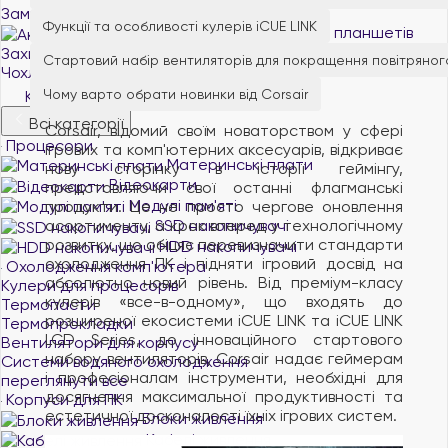
Замки для ноутбуків
Функції та особливості кулерів iCUE LINK
Аксесуари для планшетів
Захисні плівки та скло для планшетів
Стартовий набір вентиляторів для покращення повітряног
Чохли та обкладинки для планшетів
Чому варто обрати новинки від Corsair
Комплектуючі для ПК
Всі категорії
Corsair, відомий своїм новаторством у сфері
Процесори
ігрових та комп'ютерних аксесуарів, відкриває
Материнські плати
нову сторінку в історії геймінгу,
Відеокарти
представляючи свої останні флагманські
Модулі пам'яті
продукти. Це не просто чергове оновлення
асортименту, а крок вперед у технологічному
SSD накопичувачі
розвитку, що обіцяє перевизначити стандарти
HDD накопичувачі
охолодження ПК і підняти ігровий досвід на
Охолодження комп'ютера
абсолютно новий рівень. Від преміум-класу
Кулери для процесорів
кулерів «все-в-одному», що входять до
Термопасти
розширеної екосистеми iCUE LINK та iCUE LINK
Термопрокладки
LCD Series, до інноваційного стартового
Вентилятори для корпусу
набору вентиляторів, Corsair надає геймерам
Системи водяного охолодження
і професіоналам інструменти, необхідні для
переглянути все
досягнення максимальної продуктивності та
Корпуси для ПК
естетичної досконалості їхніх ігрових систем.
Блоки живлення
Кабелі живлення