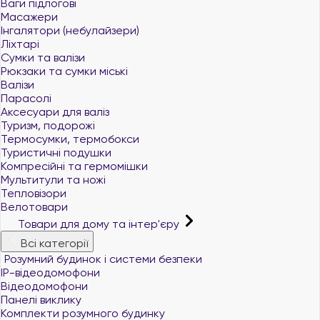
Ваги підлогові
Масажери
Інгалятори (небулайзери)
Ліхтарі
Сумки та валізи
Рюкзаки та сумки міські
Валізи
Парасолі
Аксесуари для валіз
Туризм, подорожі
Термосумки, термобокси
Туристичні подушки
Компресійні та гермомішки
Мультитули та ножі
Тепловізори
Велотовари
Товари для дому та інтер'єру
Всі категорії
Розумний будинок і системи безпеки
IP-відеодомофони
Відеодомофони
Панелі виклику
Комплекти розумного будинку