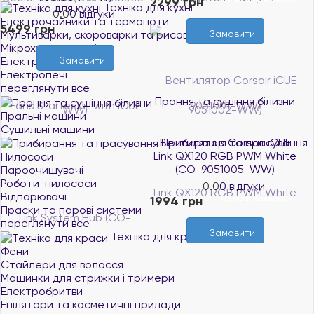
2299 грн
Техніка для кухні
0.0
0 відгуки
Електрочайники та термопоти
5499 грн
Нема в наявності
Замовити
Мультиварки, скороварки та рисоварки
Мікрохвильові печі
Замовити
Електрогрилі
Електропечі
переглянути все
Прання та сушіння білизни
Пральні машини
Сушильні машини
Прибирання та прасування
Вентилятор Corsair iCUE
Link QX120 RGB PWM White
Пилососи
(CO-9051005-WW)
Пароочищувачі
Роботи-пилососи
0.0
0 відгуки
Відпарювачі
1994 грн
Нема в наявності
Праски та парові системи
переглянути все
Замовити
Техніка для краси
Фени
Стайлери для волосся
Машинки для стрижки і тримери
Електробритви
Епілятори та косметичні прилади