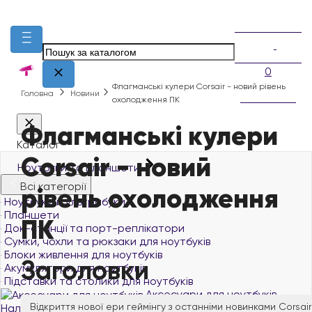
0
Флагманські кулери Corsair - новий рівень
Головна
Новини
охолодження ПК
Флагманські кулери
Каталог
Corsair - новий
Ноутбуки та планшети
Всі категорії
рівень охолодження
Ноутбуки й ультрабуки
Планшети
ПК
Док-станції та порт-реплікатори
Сумки, чохли та рюкзаки для ноутбуків
Блоки живлення для ноутбуків
Заголовки
Акумулятори для ноутбуків
Підставки та столики для ноутбуків
Аксесуари для ноутбуків
Відкриття нової ери геймінгу з останніми новинками Corsair
Наліпки на клавіатуру