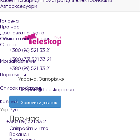
Кабелі та зарядні пристрої для електромобілів
Автоаксесуари
Головна
Про нас
Доставка і оплата
Обмін та повернення
Статті
+380 (96) 521 33 21
+380 (73) 521 33 21
Мої замовлення
+380 (99) 521 33 21
Порівняння
Україна, Запоріжжя
Список побажань
support@teleskop.in.ua
Кабінет
Замовити дзвінок
Укр
Рус
Про нас
+380 (96) 521 33 21
Співробітництво
Вакансії