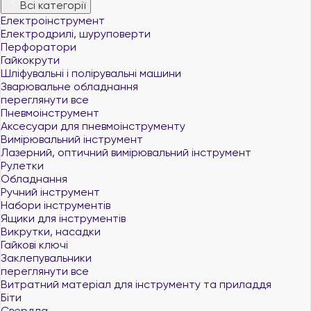
Всі категорії
Електроінструмент
Електродрилі, шуруповерти
Перфоратори
Гайкокрути
Шліфувальні і полірувальні машини
Зварювальне обладнання
переглянути все
Пневмоінструмент
Аксесуари для пневмоінструменту
Вимірювальний інструмент
Лазерний, оптичний вимірювальний інструмент
Рулетки
Обладнання
Ручний інструмент
Набори інструментів
Ящики для інструментів
Викрутки, насадки
Гайкові ключі
Заклепувальники
переглянути все
Витратний матеріал для інструменту та приладдя
Біти
Свердла