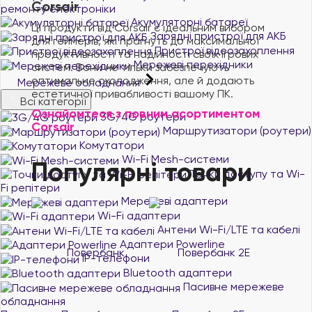
Corsair
ремонту електроніки
Акумуляторні батареї
Ці продукти від Corsair є ідеальним вибором
Зарядні пристрої для АКБ
для геймерів, які прагнуть до максимальної
Пристрої відеозахоплення
продуктивності та надійності своїх ігрових
Мережеві перехідники
систем. Вони не тільки забезпечують
оптимальне охолодження, але й додають
Мережеве обладнання
естетичної привабливості вашому ПК.
Всі категорії
Ознайомтеся з повним асортиментом
3G/4G роутери
Corsair
Маршрутизатори (роутери)
Комутатори
Wi-Fi Mesh-системи
Популярні товари
Точки доступу та Wi-
Fi репітери
Мережеві адаптери
Wi-Fi адаптери
Антени Wi-Fi/LTE та кабелі
Адаптери Powerline
IP-телефони
Bluetooth адаптери
Пасивне мережеве
обладнання