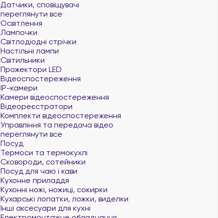
Датчики, сповіщувачі
переглянути все
Освітлення
Лампочки
Світлодіодні стрічки
Настільні лампи
Світильники
Прожектори LED
Відеоспостереження
IP-камери
Камери відеоспостереження
Відеореєстратори
Комплекти відеоспостереження
Управління та передача відео
переглянути все
Посуд
Термоси та термокухлі
Сковороди, сотейники
Посуд для чаю і кави
Кухонне приладдя
Кухонні ножі, ножиці, сокирки
Кухарські лопатки, ложки, виделки
Інші аксесуари для кухні
Електромонтажне обладнання