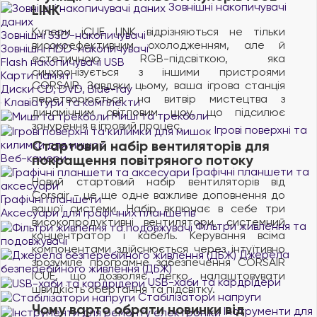
Зовнішні накопичувачі
LINK
даних
Кулери iCUE LINK відрізняються не тільки
Зовнішні SSD-накопичувачі
високоефективним охолодженням, але й
Зовнішні HDD-накопичувачі
естетичною RGB-підсвіткою, яка
Flash накопичувачі USB
синхронізується з іншими пристроями
Карти пам'яті
CORSAIR. Завдяки цьому, ваша ігрова станція
Диски CD, DVD, Blue-ray
перетворюється на витвір мистецтва з
Клавіатури та комплекти
динамічним світловим шоу, що підсилює
Миші та трекболи
занурення в ігровий процес.
Ігрові поверхні та
Стартовий набір вентиляторів для
килимки для мишок
Веб-камери
покращення повітряного потоку
Графічні планшети та
Новий стартовий набір вентиляторів від
аксесуари
Corsair - це ще одне важливе доповнення до
Графічні планшети
вашої системи. Набір включає в себе три
Аксесуари для графічних планшетів
високопродуктивні вентилятори, системний
Фільтри живлення та
концентратор і кабель. Керування всіма
подовжувачі
компонентами здійснюється через інтуїтивно
Джерела
зрозуміле програмне забезпечення CORSAIR
безперебійного живлення (ДБЖ)
iCUE, що дозволяє легко налаштовувати
USB-хаби та кардрідери
швидкість обертання та підсвітку.
Стабілізатори напруги
Чому варто обрати новинки від
Інструменти для