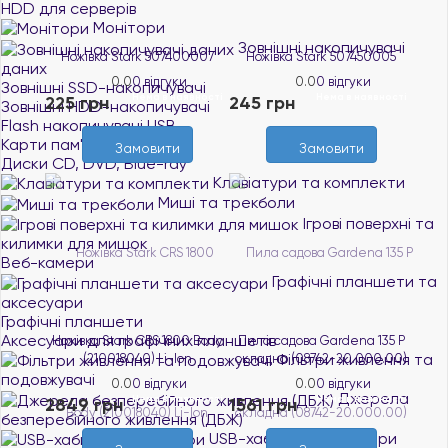
HDD для серверів
Монітори
Зовнішні накопичувачі
Ножівка Stark 507400007
Ножівка Stark 507450005
даних
0.0
0 відгуки
0.0
0 відгуки
Зовнішні SSD-накопичувачі
Нема в наявності
Нема в наявності
225 грн
245 грн
Зовнішні HDD-накопичувачі
Flash накопичувачі USB
Карти пам'яті
Замовити
Замовити
Диски CD, DVD, Blue-ray
Клавіатури та комплекти
Миші та трекболи
Ігрові поверхні та
килимки для мишок
Веб-камери
Графічні планшети та
аксесуари
Графічні планшети
Аксесуари для графічних планшетів
Ножівка Stark CRS 1800 Body
Пила садова Gardena 135 Р
Фільтри живлення та
(210018040) Li-Ion
складна (08742-20.000.00)
подовжувачі
0.0
0 відгуки
0.0
0 відгуки
Джерела
Нема в наявності
Нема в наявності
2849 грн
1561 грн
безперебійного живлення (ДБЖ)
USB-хаби та кардрідери