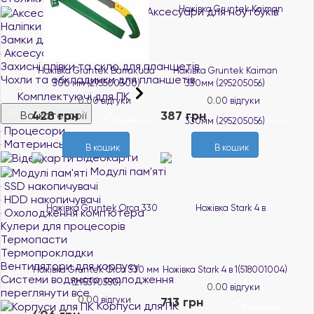
Аксесуари для ноутбуків
Наліпки на клавіатуру
Замки для ноутбуків
Аксесуари для планшетів
Захисні плівки та скло для планшетів
Ножівка Gruntek Barrakuda
Ножівка Gruntek Kaiman
Чохли та обкладинки для планшетів
300 мм (295500300)
330мм (295205056)
Комплектуючі для ПК
0.0
0 відгуки
0.0
0 відгуки
428 грн
387 грн
Всі категорії
В наявності
В наявності
Процесори
Материнські плати
В кошик
В кошик
Відеокарти
Модулі пам'яті
SSD накопичувачі
HDD накопичувачі
Охолодження комп'ютера
Кулери для процесорів
Термопасти
Термопрокладки
Вентилятори для корпусу
Ножівка Gruntek Orca 330 мм
Ножівка Stark 4 в 1(518001004)
Системи водяного охолодження
(295390350)
0.0
0 відгуки
переглянути все
0.0
0 відгуки
713 грн
Корпуси для ПК
В наявності