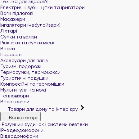
Техніка для здоров'я
Електричні зубні щітки та іригатори
Ваги підлогові
Масажери
Інгалятори (небулайзери)
Ліхтарі
Сумки та валізи
Рюкзаки та сумки міські
Валізи
Парасолі
Аксесуари для валіз
Туризм, подорожі
Термосумки, термобокси
Туристичні подушки
Компресійні та гермомішки
Мультитули та ножі
Тепловізори
Велотовари
Товари для дому та інтер'єру
Всі категорії
Розумний будинок і системи безпеки
IP-відеодомофони
Відеодомофони