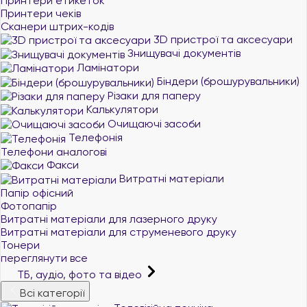
Принтери етикеток
Принтери чеків
Сканери штрих-кодів
3D пристрої та аксесуари
Знищувачі документів
Ламінатори
Біндери (брошурувальники)
Різаки для паперу
Калькулятори
Очищаючі засоби
Телефонія
Телефони аналогові
Факси
Витратні матеріали
Папір офісний
Фотопапір
Витратні матеріали для лазерного друку
Витратні матеріали для струменевого друку
Тонери
переглянути все
ТБ, аудіо, фото та відео
Всі категорії