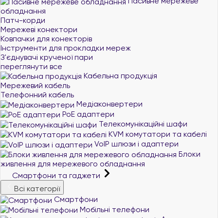
Пасивне мережеве
обладнання
Патч-корди
Мережеві конектори
Ковпачки для конекторів
Інструменти для прокладки мереж
З'єднувачі крученої пари
переглянути все
Кабельна продукція
Мережевий кабель
Телефонний кабель
Медіаконвертери
PoE адаптери
Телекомунікаційні шафи
KVM комутатори та кабелі
VoIP шлюзи і адаптери
Блоки
живлення для мережевого обладнання
Смартфони та гаджети
Всі категорії
Смартфони
Мобільні телефони