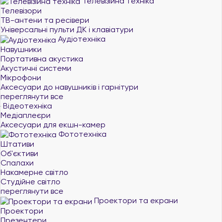
Телевізійна техніка
Телевізори
ТВ-антени та ресівери
Універсальні пульти ДК і клавіатури
Аудіотехніка
Навушники
Портативна акустика
Акустичні системи
Мікрофони
Аксесуари до навушників і гарнітури
переглянути все
Відеотехніка
Медіаплеєри
Аксесуари для екшн-камер
Фототехніка
Штативи
Об'єктиви
Спалахи
Накамерне світло
Студійне світло
переглянути все
Проектори та екрани
Проектори
Презентери