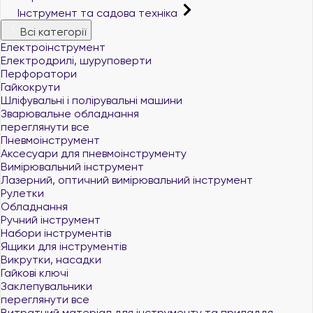
Інструмент та садова техніка
Всі категорії
Електроінструмент
Електродрилі, шуруповерти
Перфоратори
Гайкокрути
Шліфувальні і полірувальні машини
Зварювальне обладнання
переглянути все
Пневмоінструмент
Аксесуари для пневмоінструменту
Вимірювальний інструмент
Лазерний, оптичний вимірювальний інструмент
Рулетки
Обладнання
Ручний інструмент
Набори інструментів
Ящики для інструментів
Викрутки, насадки
Гайкові ключі
Заклепувальники
переглянути все
Витратний матеріал для інструменту та приладдя