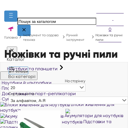
0
Інструмент та садова
Ручний
Ножівки та ручні
Головна
техніка
інструмент
пили
Ножівки та ручні пили
Каталог
Ноутбуки та планшети
Фільтри
Всі категорії
На сторінку
Ноутбуки й ультрабуки
Планшети
20
Док-станції та порт-реплікатори
Сортування по
Сумки, чохли та рюкзаки для ноутбуків
За алфавітом, А-Я
Блоки живлення для
ноутбуків
Акумулятори для ноутбуків
Підставки та
столики для ноутбуків