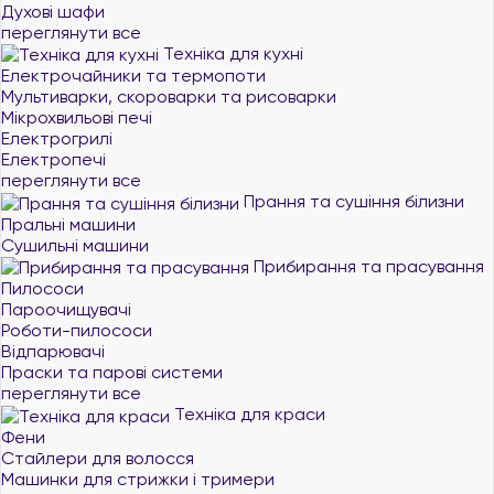
Духові шафи
переглянути все
Техніка для кухні
Електрочайники та термопоти
Мультиварки, скороварки та рисоварки
Мікрохвильові печі
Електрогрилі
Електропечі
переглянути все
Прання та сушіння білизни
Пральні машини
Сушильні машини
Прибирання та прасування
Пилососи
Пароочищувачі
Роботи-пилососи
Відпарювачі
Праски та парові системи
переглянути все
Техніка для краси
Фени
Стайлери для волосся
Машинки для стрижки і тримери