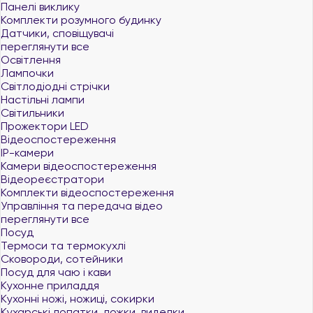
Панелі виклику
Комплекти розумного будинку
Датчики, сповіщувачі
переглянути все
Освітлення
Лампочки
Світлодіодні стрічки
Настільні лампи
Світильники
Прожектори LED
Відеоспостереження
IP-камери
Камери відеоспостереження
Відеореєстратори
Комплекти відеоспостереження
Управління та передача відео
переглянути все
Посуд
Термоси та термокухлі
Сковороди, сотейники
Посуд для чаю і кави
Кухонне приладдя
Кухонні ножі, ножиці, сокирки
Кухарські лопатки, ложки, виделки