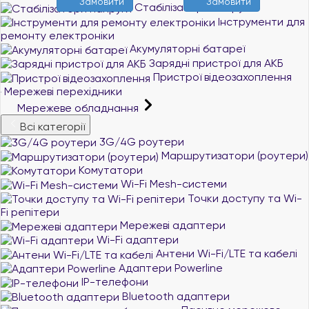
Замовити
Замовити
Стабілізатори напруги
Інструменти для
ремонту електроніки
Акумуляторні батареї
Зарядні пристрої для АКБ
Пристрої відеозахоплення
Мережеві перехідники
Мережеве обладнання
Всі категорії
3G/4G роутери
Маршрутизатори (роутери)
Комутатори
Wi-Fi Mesh-системи
Точки доступу та Wi-
Fi репітери
Мережеві адаптери
Wi-Fi адаптери
Антени Wi-Fi/LTE та кабелі
Адаптери Powerline
IP-телефони
Bluetooth адаптери