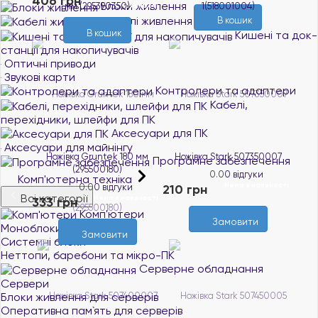
406 грн
Блоки живлення
В наявності
Кабелі живлення
В кошик
В кошик
Кишені та док-
станції для накопичувачів
Оптичні приводи
Звукові карти
Контролери та адаптери
Кабелі,
перехідники, шлейфи для ПК
Аксесуари для ПК
Аксесуари для майнінгу
Ножівка Gruntek 180 мм
Ножівка Stark 507350007
Програмне забезпечення
(295500180)
0.0
0 відгуки
Комп'ютерна техніка
Нема в наявності
0.0
0 відгуки
210 грн
Всі категорії
Нема в наявності
333 грн
Комп'ютери
Замовити
Моноблоки
Замовити
Системні блоки
Неттопи, баребони та мікро-ПК
Серверне обладнання
Сервери
Блоки живлення для серверів
Оперативна пам`ять для серверів