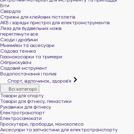
Біти
Свердла
Стрижні для клейових пістолетів
АКБ і зарядні пристрої для електроінструментів
Леза для будівельних ножів
переглянути все
Сходи і драбини
Мінімийки та аксесуари
Садова техніка
Газонокосарки та тримери
Обприскувачі
Садовий інструмент
Водопостачання і полив
Спорт, відпочинок, здоров'я
Всі категорії
Товари для спорту
Товари для фітнесу, гімнастики
Рукавички для фітнесу
Електротранспорт
Електросамокати
Гіроскутери, гіроборди, моноколеса
Аксесуари та запчастини для електротранспорту