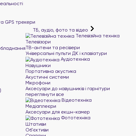
реальності
та GPS трекери
ТБ, аудіо, фото та відео
Телевізійна техніка
Телевізори
ТВ-антени та ресівери
обладнання
Універсальні пульти ДК і клавіатури
Аудіотехніка
Навушники
Портативна акустика
Акустичні системи
Мікрофони
Аксесуари до навушників і гарнітури
)
переглянути все
Відеотехніка
Медіаплеєри
Аксесуари для екшн-камер
Фототехніка
Штативи
Об'єктиви
Спалахи