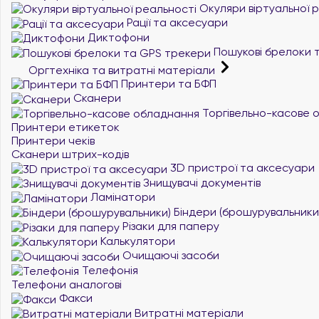
Окуляри віртуальної 
Рації та аксесуари
Диктофони
Пошукові брелоки 
Оргтехніка та витратні матеріали
Принтери та БФП
Сканери
Торгівельно-касове 
Принтери етикеток
Принтери чеків
Сканери штрих-кодів
3D пристрої та аксесуари
Знищувачі документів
Ламінатори
Біндери (брошурувальники
Різаки для паперу
Калькулятори
Очищаючі засоби
Телефонія
Телефони аналогові
Факси
Витратні матеріали