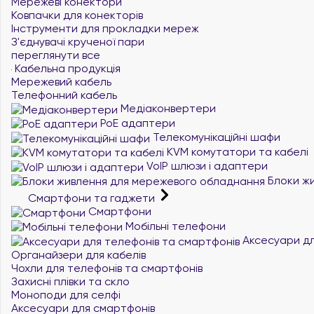
Мережеві конектори
Ковпачки для конекторів
Інструменти для прокладки мереж
З'єднувачі крученої пари
переглянути все
Кабельна продукція
Мережевий кабель
Телефонний кабель
Медіаконвертери
PoE адаптери
Телекомунікаційні шафи
KVM комутатори та кабелі
VoIP шлюзи і адаптери
Блоки жи
Смартфони та гаджети
Смартфони
Мобільні телефони
Аксесуари дл
Органайзери для кабелів
Чохли для телефонів та смартфонів
Захисні плівки та скло
Моноподи для селфі
Аксесуари для смартфонів