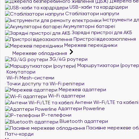
Джерела без
USB-хаби та кардрідери
Стабілізатори напруги
Інструменти дл
Акумуляторні батареї
Зарядні пристрої для АКБ
Пристрої відеозахоплення
Мережеві перехідники
Мережеве обладнання
3G/4G роутери
Маршрутизатори (роутер
Комутатори
Wi-Fi Mesh-системи
Точки доступу та Wi-Fi репітери
Мережеві адаптери
Wi-Fi адаптери
Антени Wi-Fi/LTE та кабелі
Адаптери Powerline
IP-телефони
Bluetooth адаптери
Пасивне мережеве об
Патч-корди