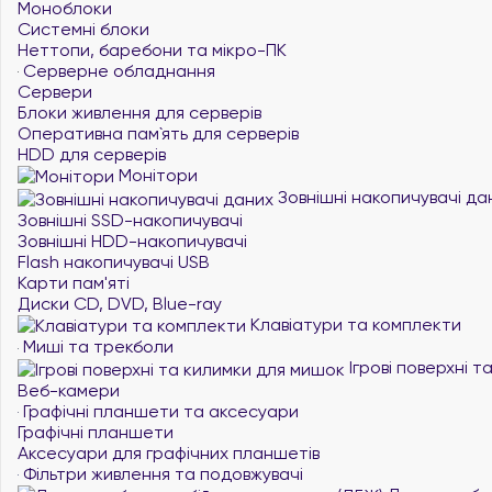
Моноблоки
Системні блоки
Неттопи, баребони та мікро-ПК
Серверне обладнання
Сервери
Блоки живлення для серверів
Оперативна пам`ять для серверів
HDD для серверів
Монітори
Зовнішні накопичувачі да
Зовнішні SSD-накопичувачі
Зовнішні HDD-накопичувачі
Flash накопичувачі USB
Карти пам'яті
Диски CD, DVD, Blue-ray
Клавіатури та комплекти
Миші та трекболи
Ігрові поверхні 
Веб-камери
Графічні планшети та аксесуари
Графічні планшети
Аксесуари для графічних планшетів
Фільтри живлення та подовжувачі