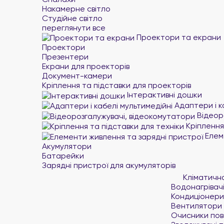
Накамерне світло
Студійне світло
переглянути все
Проектори та екрани
Проектори
Презентери
Екрани для проекторів
Документ-камери
Кріплення та підставки для проекторів
Інтерактивні дошки
Адаптери і к
Відеор
Кріплення 
Елеме
Акумулятори
Батарейки
Зарядні пристрої для акумуляторів
Кліматичн
Водонагрівач
Кондиціонери
Вентилятори
Очисники пов