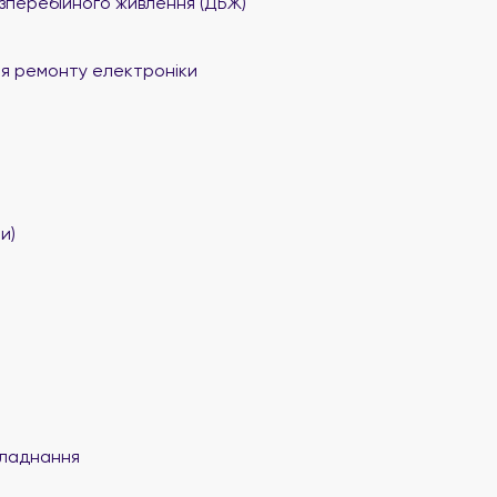
перебійного живлення (ДБЖ)
я ремонту електроніки
и)
ладнання