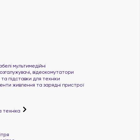
абелі мультимедійні
озгалужувачі, відеокомутатори
та підставки для техніки
нти живлення та зарядні пристрої
а техніка
і
ітря