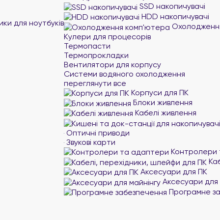
SSD накопичувачі
HDD накопичувачі
ики для ноутбуків
Охолодження
Кулери для процесорів
Термопасти
Термопрокладки
Вентилятори для корпусу
Системи водяного охолодження
переглянути все
Корпуси для ПК
Блоки живлення
Кабелі живлення
Оптичні приводи
Звукові карти
Контролери 
Каб
Аксесуари для ПК
Аксесуари для 
Програмне за