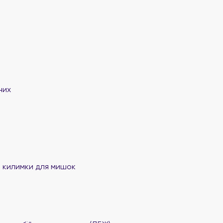
них
та килимки для мишок