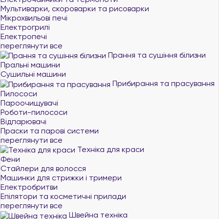
Мультиварки, скороварки та рисоварки
Мікрохвильові печі
Електрогрилі
Електропечі
переглянути все
Прання та сушіння білизни
Пральні машини
Сушильні машини
Прибирання та прасування
Пилососи
Пароочищувачі
Роботи-пилососи
Відпарювачі
Праски та парові системи
переглянути все
Техніка для краси
Фени
Стайлери для волосся
Машинки для стрижки і тримери
Електробритви
Епілятори та косметичні прилади
переглянути все
Швейна техніка