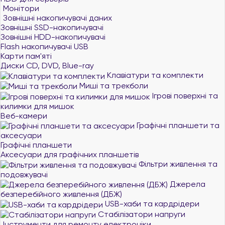
Монітори
Зовнішні накопичувачі даних
Зовнішні SSD-накопичувачі
Зовнішні HDD-накопичувачі
Flash накопичувачі USB
Карти пам'яті
Диски CD, DVD, Blue-ray
Клавіатури та комплекти
Миші та трекболи
Ігрові поверхні та
килимки для мишок
Веб-камери
Графічні планшети та
аксесуари
Графічні планшети
Аксесуари для графічних планшетів
Фільтри живлення та
подовжувачі
Джерела
безперебійного живлення (ДБЖ)
USB-хаби та кардрідери
Стабілізатори напруги
Інструменти для ремонту електроніки