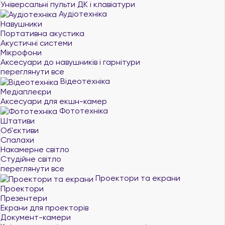
Універсальні пульти ДК і клавіатури
Аудіотехніка
Навушники
Портативна акустика
Акустичні системи
Мікрофони
Аксесуари до навушників і гарнітури
переглянути все
Відеотехніка
Медіаплеєри
Аксесуари для екшн-камер
Фототехніка
Штативи
Об'єктиви
Спалахи
Накамерне світло
Студійне світло
переглянути все
Проектори та екрани
Проектори
Презентери
Екрани для проекторів
Документ-камери