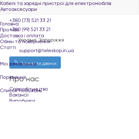
Кабелі та зарядні пристрої для електромобілів
Автоаксесуари
+380 (96) 521 33 21
+380 (73) 521 33 21
Головна
+380 (99) 521 33 21
Про нас
Доставка і оплата
Україна, Запоріжжя
Обмін та повернення
Статті
support@teleskop.in.ua
Мої замовлення
Замовити дзвінок
Порівняння
Про нас
Співробітництво
Список побажань
Вакансії
Виробники
Кабінет
Укр
Рус
Покупцю
+380 (96) 521 33 21
Доставка і оплата
Обмін та повернення
Контакти