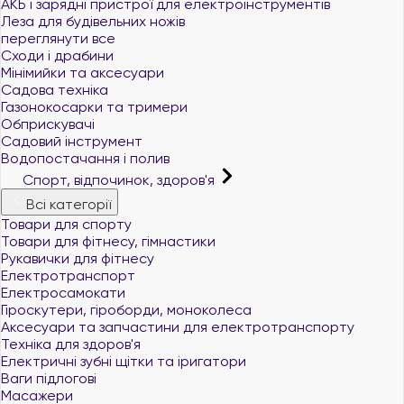
АКБ і зарядні пристрої для електроінструментів
Леза для будівельних ножів
переглянути все
Сходи і драбини
Мінімийки та аксесуари
Садова техніка
Газонокосарки та тримери
Обприскувачі
Садовий інструмент
Водопостачання і полив
Спорт, відпочинок, здоров'я
Всі категорії
Товари для спорту
Товари для фітнесу, гімнастики
Рукавички для фітнесу
Електротранспорт
Електросамокати
Гіроскутери, гіроборди, моноколеса
Аксесуари та запчастини для електротранспорту
Техніка для здоров'я
Електричні зубні щітки та іригатори
Ваги підлогові
Масажери