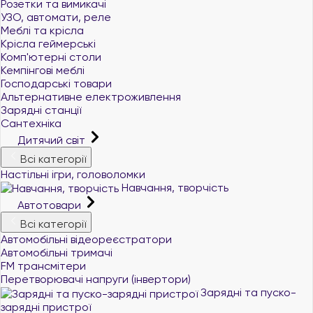
Розетки та вимикачі
УЗО, автомати, реле
Меблі та крісла
Крісла геймерські
Комп'ютерні столи
Кемпінгові меблі
Господарські товари
Альтернативне електроживлення
Зарядні станції
Сантехніка
Дитячий світ
Всі категорії
Настільні ігри, головоломки
Навчання, творчість
Автотовари
Всі категорії
Автомобільні відеореєстратори
Автомобільні тримачі
FM трансмітери
Перетворювачі напруги (інвертори)
Зарядні та пуско-
зарядні пристрої