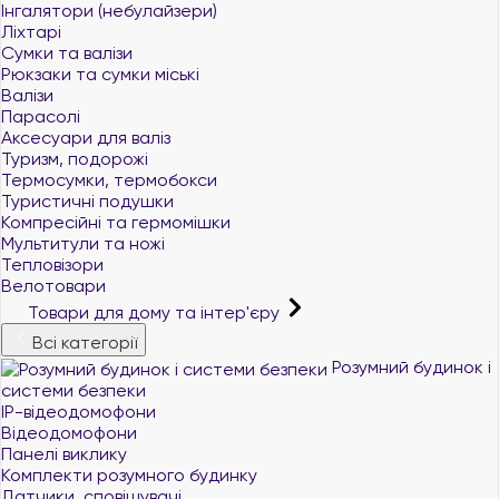
Інгалятори (небулайзери)
Ліхтарі
Сумки та валізи
Рюкзаки та сумки міські
Валізи
Парасолі
Аксесуари для валіз
Туризм, подорожі
Термосумки, термобокси
Туристичні подушки
Компресійні та гермомішки
Мультитули та ножі
Тепловізори
Велотовари
Товари для дому та інтер'єру
Всі категорії
Розумний будинок і
системи безпеки
IP-відеодомофони
Відеодомофони
Панелі виклику
Комплекти розумного будинку
Датчики, сповіщувачі