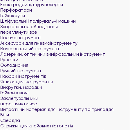
Електродрилі, шуруповерти
Перфоратори
Гайкокрути
Шліфувальні і полірувальні машини
Зварювальне обладнання
переглянути все
Пневмоінструмент
Аксесуари для пневмоінструменту
Вимірювальний інструмент
Лазерний, оптичний вимірювальний інструмент
Рулетки
Обладнання
Ручний інструмент
Набори інструментів
Ящики для інструментів
Викрутки, насадки
Гайкові ключі
Заклепувальники
переглянути все
Витратний матеріал для інструменту та приладдя
Біти
Свердла
Стрижні для клейових пістолетів