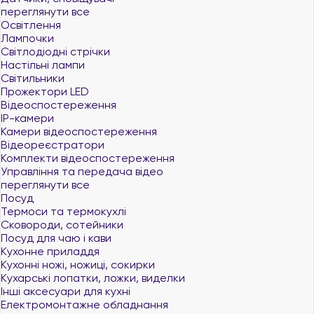
переглянути все
Освітлення
Лампочки
Світлодіодні стрічки
Настільні лампи
Світильники
Прожектори LED
Відеоспостереження
IP-камери
Камери відеоспостереження
Відеореєстратори
Комплекти відеоспостереження
Управління та передача відео
переглянути все
Посуд
Термоси та термокухлі
Сковороди, сотейники
Посуд для чаю і кави
Кухонне приладдя
Кухонні ножі, ножиці, сокирки
Кухарські лопатки, ложки, виделки
Інші аксесуари для кухні
Електромонтажне обладнання