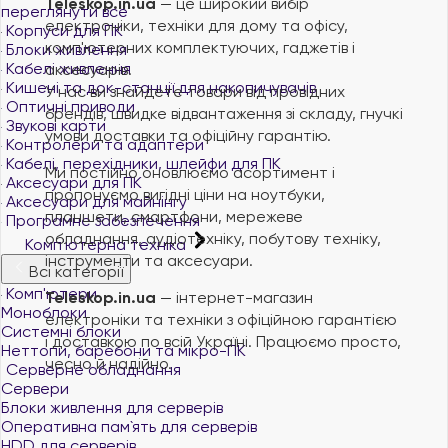
Teleskop.in.ua
— це широкий вибір
переглянути все
електроніки, техніки для дому та офісу,
Корпуси для ПК
комп'ютерних комплектуючих, гаджетів і
Блоки живлення
Кабелі живлення
аксесуарів.
Кишені та док-станції для накопичувачів
У нас ви знайдете товари від провідних
Оптичні приводи
брендів, швидке відвантаження зі складу, гнучкі
Звукові карти
умови доставки та офіційну гарантію.
Контролери та адаптери
Кабелі, перехідники, шлейфи для ПК
Ми постійно оновлюємо асортимент і
Аксесуари для ПК
пропонуємо вигідні ціни на ноутбуки,
Аксесуари для майнінгу
планшети, смартфони, мережеве
Програмне забезпечення
обладнання, аудіотехніку, побутову техніку,
Комп'ютерна техніка
інструменти та аксесуари.
Всі категорії
Комп'ютери
Teleskop.in.ua
— інтернет-магазин
Моноблоки
електроніки та техніки з офіційною гарантією
Системні блоки
і доставкою по всій Україні. Працюємо просто,
Неттопи, баребони та мікро-ПК
чесно й надійно.
Серверне обладнання
Сервери
Блоки живлення для серверів
Оперативна пам`ять для серверів
HDD для серверів