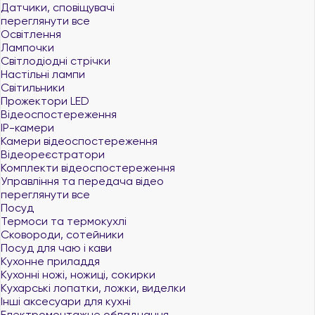
Датчики, сповіщувачі
переглянути все
Освітлення
Лампочки
Світлодіодні стрічки
Настільні лампи
Світильники
Прожектори LED
Відеоспостереження
IP-камери
Камери відеоспостереження
Відеореєстратори
Комплекти відеоспостереження
Управління та передача відео
переглянути все
Посуд
Термоси та термокухлі
Сковороди, сотейники
Посуд для чаю і кави
Кухонне приладдя
Кухонні ножі, ножиці, сокирки
Кухарські лопатки, ложки, виделки
Інші аксесуари для кухні
Електромонтажне обладнання