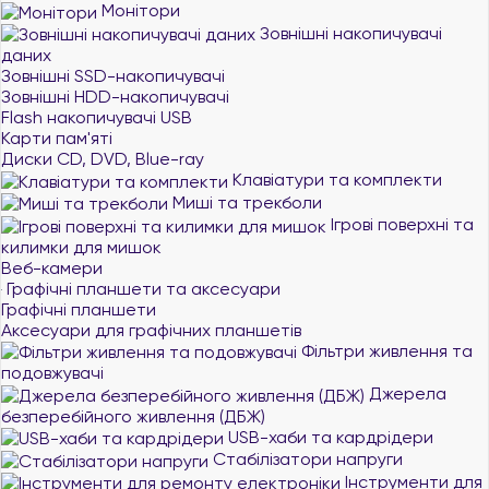
Монітори
Зовнішні накопичувачі
даних
Зовнішні SSD-накопичувачі
Зовнішні HDD-накопичувачі
Flash накопичувачі USB
Карти пам'яті
Диски CD, DVD, Blue-ray
Клавіатури та комплекти
Миші та трекболи
Ігрові поверхні та
килимки для мишок
Веб-камери
Графічні планшети та аксесуари
Графічні планшети
Аксесуари для графічних планшетів
Фільтри живлення та
подовжувачі
Джерела
безперебійного живлення (ДБЖ)
USB-хаби та кардрідери
Стабілізатори напруги
Інструменти для