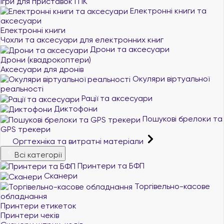
Ігри для приставок і ПК
Електронні книги та
аксесуари
Електронні книги
Чохли та аксесуари для електронних книг
Дрони та аксесуари
Дрони (квадрокоптери)
Аксесуари для дронів
Окуляри віртуальної
реальності
Рації та аксесуари
Диктофони
Пошукові брелоки та
GPS трекери
Оргтехніка та витратні матеріали
Всі категорії
Принтери та БФП
Сканери
Торгівельно-касове
обладнання
Принтери етикеток
Принтери чеків