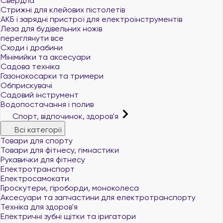
Свердла
Стрижні для клейових пістолетів
АКБ і зарядні пристрої для електроінструментів
Леза для будівельних ножів
переглянути все
Сходи і драбини
Мінімийки та аксесуари
Садова техніка
Газонокосарки та тримери
Обприскувачі
Садовий інструмент
Водопостачання і полив
Спорт, відпочинок, здоров'я
Всі категорії
Товари для спорту
Товари для фітнесу, гімнастики
Рукавички для фітнесу
Електротранспорт
Електросамокати
Гіроскутери, гіроборди, моноколеса
Аксесуари та запчастини для електротранспорту
Техніка для здоров'я
Електричні зубні щітки та іригатори