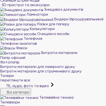
Сканери штрих-кодів
3D пристрої та аксесуари
Знищувачі документів
Ламінатори
Біндери (брошурувальники)
Різаки для паперу
Калькулятори
Очищаючі засоби
Телефонія
Телефони аналогові
Факси
Витратні матеріали
Папір офісний
Фотопапір
Витратні матеріали для лазерного друку
Витратні матеріали для струменевого друку
Тонери
переглянути все
ТБ, аудіо, фото та відео
Всі категорії
Телевізійна техніка
Телевізори