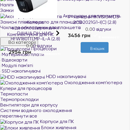
Наліпки на клавіатуру
Замки для ноутбуків
Аксесуари для планшетів
4
IP-камера HIKVISION DS-
Захисні плівки та скло для планшетів
Камера
2CD2021G1-I(C) (2.8)
Чохли та обкладинки для планшетів
відеоспостереження
0.0
0 відгуки
DAHUA DH-HAC-
Комплектуючі для ПК
3456 грн
і
В наявності
HFW1801TLMP-IL-A (2.8)
Всі категорії
0.0
0 відгуки
3
Процесори
В кошик
2954 грн
В наявності
Материнські плати
Відеокарти
Модулі пам'яті
В кошик
SSD накопичувачі
HDD накопичувачі
Охолодження комп'ютера
Кулери для процесорів
Термопасти
Термопрокладки
Вентилятори для корпусу
Системи водяного охолодження
переглянути все
Корпуси для ПК
Блоки живлення