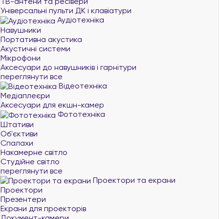
ТВ-антени та ресівери
Універсальні пульти ДК і клавіатури
Аудіотехніка
Навушники
Портативна акустика
Акустичні системи
Мікрофони
Аксесуари до навушників і гарнітури
переглянути все
Відеотехніка
Медіаплеєри
Аксесуари для екшн-камер
Фототехніка
Штативи
Об'єктиви
Спалахи
Накамерне світло
Студійне світло
переглянути все
Проектори та екрани
Проектори
Презентери
Екрани для проекторів
Документ-камери