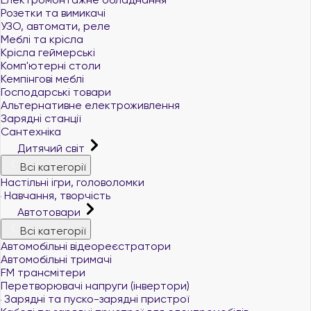
Розетки та вимикачі
УЗО, автомати, реле
Меблі та крісла
Крісла геймерські
Комп'ютерні столи
Кемпінгові меблі
Господарські товари
Альтернативне електроживлення
Зарядні станції
Сантехніка
Дитячий світ
Всі категорії
Настільні ігри, головоломки
Навчання, творчість
Автотовари
Всі категорії
Автомобільні відеореєстратори
Автомобільні тримачі
FM трансмітери
Перетворювачі напруги (інвертори)
Зарядні та пуско-зарядні пристрої