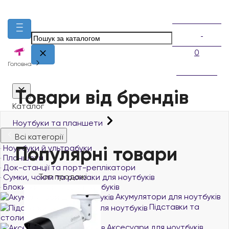
0
Головна
Товари від брендів
Каталог
Ноутбуки та планшети
Всі категорії
Популярні товари
Ноутбуки й ультрабуки
Планшети
Док-станції та порт-реплікатори
Топ продажі
Сумки, чохли та рюкзаки для ноутбуків
Блоки живлення для ноутбуків
Акумулятори для ноутбуків
Підставки та
столики для ноутбуків
Аксесуари для ноутбуків