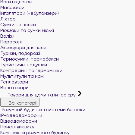
Ваги підлогові
Масажери
Інгалятори (небулайзери)
Ліхтарі
Сумки та валізи
Рюкзаки та сумки міські
Валізи
Парасолі
Аксесуари для валіз
Туризм, подорожі
Термосумки, термобокси
Туристичні подушки
Компресійні та гермомішки
Мультитули та ножі
Тепловізори
Велотовари
Товари для дому та інтер'єру
Всі категорії
Розумний будинок і системи безпеки
IP-відеодомофони
Відеодомофони
Панелі виклику
Комплекти розумного будинку