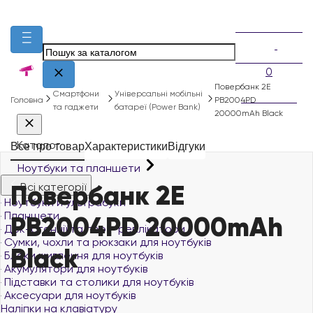
0
Повербанк 2E
Смартфони
Універсальні мобільні
Головна
PB2004PD
та гаджети
батареї (Power Bank)
20000mAh Black
Каталог
Все про товар
Характеристики
Відгуки
Ноутбуки та планшети
Повербанк 2E
Всі категорії
Ноутбуки й ультрабуки
Планшети
PB2004PD 20000mAh
Док-станції та порт-реплікатори
Сумки, чохли та рюкзаки для ноутбуків
Black
Блоки живлення для ноутбуків
Акумулятори для ноутбуків
Підставки та столики для ноутбуків
Аксесуари для ноутбуків
Наліпки на клавіатуру