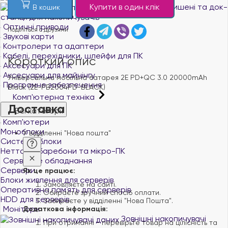
Купити в один клік
Кишені та док-
В кошик
станції для накопичувачів
Оптичні приводи
Поділіться с друзями
Звукові карти
Контролери та адаптери
Кабелі, перехідники, шлейфи для ПК
Короткий опис
Аксесуари для ПК
Аксесуари для майнінгу
Універсальна мобільна батарея 2E PD+QC 3.0 20000mAh
Програмне забезпечення
Black (2E-PB2004PD-BLACK)
Комп'ютерна техніка
Доставка
Всі категорії
Комп'ютери
Моноблоки
У відділенні "Нова пошта"
Системні блоки
Неттопи, баребони та мікро-ПК
Серверне обладнання
Сервери
Як це працює:
Блоки живлення для серверів
Замовляєте на сайті.
Оперативна пам`ять для серверів
Обираєте зручний спосіб оплати.
HDD для серверів
Забираєте у відділенні "Нова Пошта".
Монітори
Додаткова інформація:
Зовнішні накопичувачі
При отриманні - перевірьте товар на цілісність та