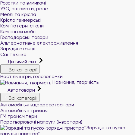
Розетки та вимикачі
УЗО, автомати, реле
Меблі та крісла
Крісла геймерські
Комп'ютерні столи
Кемпінгові меблі
Господарські товари
Альтернативне електроживлення
Зарядні станції
Сантехніка
Дитячий світ
Всі категорії
Настільні ігри, головоломки
Навчання, творчість
Автотовари
Всі категорії
Автомобільні відеореєстратори
Автомобільні тримачі
FM трансмітери
Перетворювачі напруги (інвертори)
Зарядні та пуско-
зарядні пристрої