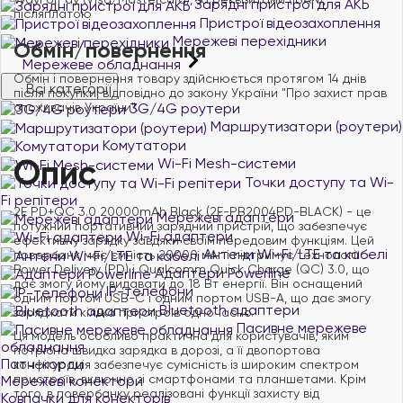
Зарядні пристрої для АКБ
післяплатою
Пристрої відеозахоплення
Мережеві перехідники
Обмін/повернення
Мережеве обладнання
Обмін і повернення товару здійснюється протягом 14 днів
Всі категорії
після покупки, відповідно до закону України "Про захист прав
споживачів України".
3G/4G роутери
Маршрутизатори (роутери)
Комутатори
Опис
Wi-Fi Mesh-системи
Точки доступу та Wi-
Fi репітери
2E PD+QC 3.0 20000mAh Black (2E-PB2004PD-BLACK) - це
Мережеві адаптери
потужний портативний зарядний пристрій, що забезпечує
Wi-Fi адаптери
ефективну зарядку завдяки своїм передовим функціям. Цей
Антени Wi-Fi/LTE та кабелі
повербанк має ємність 20000 мАг і підтримує технології
Power Delivery (PD) і Qualcomm Quick Charge (QC) 3.0, що
Адаптери Powerline
дає змогу йому видавати до 18 Вт енергії. Він оснащений
IP-телефони
одним портом USB-C і одним портом USB-A, що дає змогу
Bluetooth адаптери
заряджати кілька пристроїв одночасно.
Пасивне мережеве
Ця модель особливо практична для користувачів, яким
обладнання
потрібна швидка зарядка в дорозі, а її двопортова
Патч-корди
конфігурація забезпечує сумісність із широким спектром
пристроїв, включно зі смартфонами та планшетами. Крім
Мережеві конектори
того, в повербанку реалізовані функції захисту від
Ковпачки для конекторів