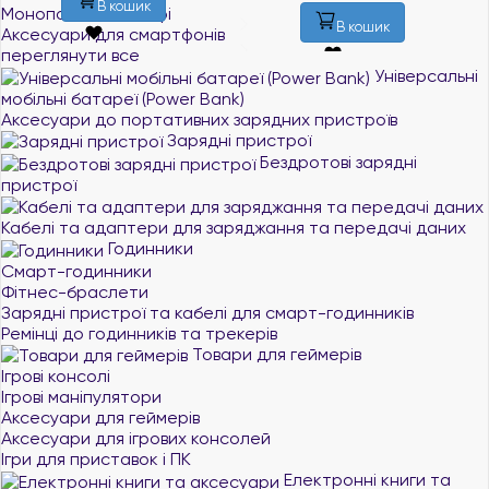
Моноподи для селфі
В кошик
В кошик
Аксесуари для смартфонів
переглянути все
Універсальні
мобільні батареї (Power Bank)
Аксесуари до портативних зарядних пристроїв
Зарядні пристрої
Бездротові зарядні
пристрої
Кабелі та адаптери для заряджання та передачі даних
Годинники
Смарт-годинники
Фітнес-браслети
Зарядні пристрої та кабелі для смарт-годинників
Ремінці до годинників та трекерів
Товари для геймерів
Ігрові консолі
Ігрові маніпулятори
Аксесуари для геймерів
Аксесуари для ігрових консолей
Ігри для приставок і ПК
Електронні книги та