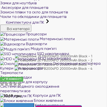
Замки для ноутбуків
Аксесуари для планшетів
Захисні плівки та скло для планшетів
Чохли та обкладинки для планшетів
Комплектуючі для ПК
Всі категорії
Процесори
Материнські плати
Відеокарти
Модулі пам'яті
SSD накопичувачі
HDD накопичувачі
Охолодження комп'ютера
Кулери для процесорів
Термопасти
Термопрокладки
В наявності
Вентилятори для корпусу
Системи водяного охолодження
переглянути все
1069 грн
Корпуси для ПК
Блоки живлення
Кабелі живлення