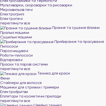
Електрочайники та термопоти
Мультиварки, скороварки та рисоварки
Мікрохвильові печі
Електрогрилі
Електропечі
переглянути все
Прання та сушіння білизни
Пральні машини
Сушильні машини
Прибирання та прасування
Пилососи
Пароочищувачі
Роботи-пилососи
Відпарювачі
Праски та парові системи
переглянути все
Техніка для краси
Фени
Стайлери для волосся
Машинки для стрижки і тримери
Електробритви
Епілятори та косметичні прилади
переглянути все
Швейна техніка