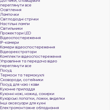
Датчики, сповіщувачі
переглянути все
Освітлення
Лампочки
Світлодіодні стрічки
Настільні лампи
Світильники
Прожектори LED
Відеоспостереження
IP-камери
Камери відеоспостереження
Відеореєстратори
Комплекти відеоспостереження
Управління та передача відео
переглянути все
Посуд
Термоси та термокухлі
Сковороди, сотейники
Посуд для чаю і кави
Кухонне приладдя
Кухонні ножі, ножиці, сокирки
Кухарські лопатки, ложки, виделки
Інші аксесуари для кухні
Електромонтажне обладнання