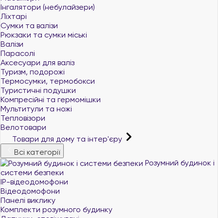
Інгалятори (небулайзери)
Ліхтарі
Сумки та валізи
Рюкзаки та сумки міські
Валізи
Парасолі
Аксесуари для валіз
Туризм, подорожі
Термосумки, термобокси
Туристичні подушки
Компресійні та гермомішки
Мультитули та ножі
Тепловізори
Велотовари
Товари для дому та інтер'єру
Всі категорії
Розумний будинок і
системи безпеки
IP-відеодомофони
Відеодомофони
Панелі виклику
Комплекти розумного будинку