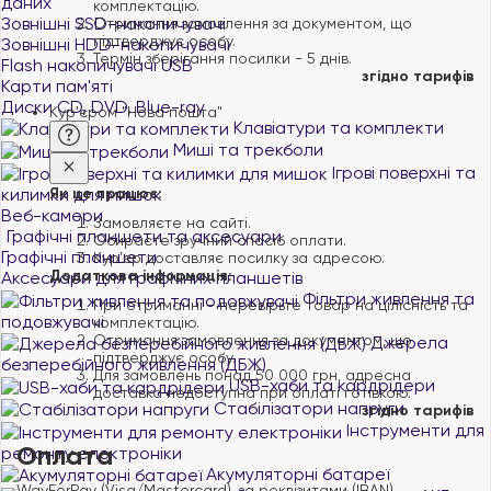
даних
комплектацію.
Зовнішні SSD-накопичувачі
Отримання замовлення за документом, що
підтверджує особу.
Зовнішні HDD-накопичувачі
Термін зберігання посилки - 5 днів.
Flash накопичувачі USB
згідно тарифів
Карти пам'яті
Диски CD, DVD, Blue-ray
Кур'єром "Нова пошта"
Клавіатури та комплекти
Миші та трекболи
Ігрові поверхні та
Як це працює:
килимки для мишок
Веб-камери
Замовляєте на сайті.
Графічні планшети та аксесуари
Обираєте зручний спосіб оплати.
Графічні планшети
Курʼєр доставляє посилку за адресою.
Додаткова інформація:
Аксесуари для графічних планшетів
Фільтри живлення та
При отриманні - перевірьте товар на цілісність та
подовжувачі
комплектацію.
Отримання замовлення за документом, що
Джерела
підтверджує особу.
безперебійного живлення (ДБЖ)
Для замовлень понад 50 000 грн, адресна
USB-хаби та кардрідери
доставка недоступна при оплаті готівкою.
Стабілізатори напруги
згідно тарифів
Інструменти для
Оплата
ремонту електроніки
Акумуляторні батареї
WayForPay (Visa/Mastercard), за реквізитами (IBAN),