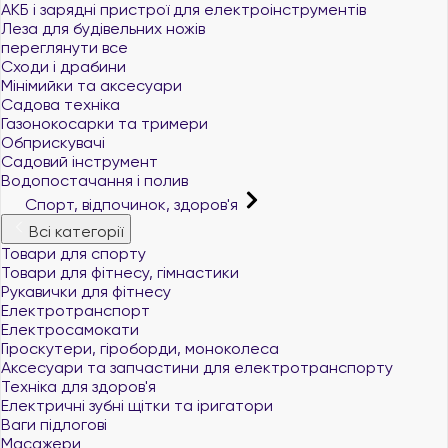
АКБ і зарядні пристрої для електроінструментів
Леза для будівельних ножів
переглянути все
Сходи і драбини
Мінімийки та аксесуари
Садова техніка
Газонокосарки та тримери
Обприскувачі
Садовий інструмент
Водопостачання і полив
Спорт, відпочинок, здоров'я
Всі категорії
Товари для спорту
Товари для фітнесу, гімнастики
Рукавички для фітнесу
Електротранспорт
Електросамокати
Гіроскутери, гіроборди, моноколеса
Аксесуари та запчастини для електротранспорту
Техніка для здоров'я
Електричні зубні щітки та іригатори
Ваги підлогові
Масажери