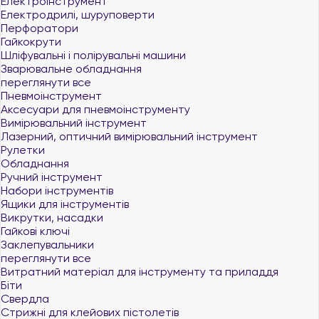
Електроінструмент
Електродрилі, шуруповерти
Перфоратори
Гайкокрути
Шліфувальні і полірувальні машини
Зварювальне обладнання
переглянути все
Пневмоінструмент
Аксесуари для пневмоінструменту
Вимірювальний інструмент
Лазерний, оптичний вимірювальний інструмент
Рулетки
Обладнання
Ручний інструмент
Набори інструментів
Ящики для інструментів
Викрутки, насадки
Гайкові ключі
Заклепувальники
переглянути все
Витратний матеріал для інструменту та приладдя
Біти
Свердла
Стрижні для клейових пістолетів