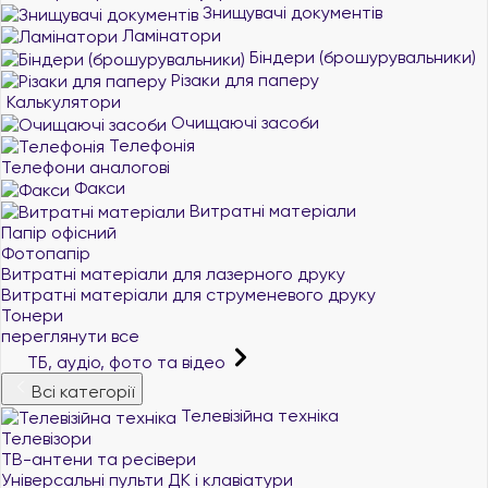
Знищувачі документів
Ламінатори
Біндери (брошурувальники)
Різаки для паперу
Калькулятори
Очищаючі засоби
Телефонія
Телефони аналогові
Факси
Витратні матеріали
Папір офісний
Фотопапір
Витратні матеріали для лазерного друку
Витратні матеріали для струменевого друку
Тонери
переглянути все
ТБ, аудіо, фото та відео
Всі категорії
Телевізійна техніка
Телевізори
ТВ-антени та ресівери
Універсальні пульти ДК і клавіатури