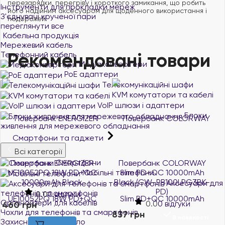
перезарядки, перегріву і короткого замикання, що робить
Інструменти для прокладки мереж
його надійним аксесуаром для щоденного використання і
З'єднувачі крученої пари
подорожей.
переглянути все
Кабельна продукція
Мережевий кабель
Рекомендовані товари
Телефонний кабель
Медіаконвертери
PoE адаптери
Телекомунікаційні шафи
KVM комутатори та кабелі
VoIP шлюзи і адаптери
Блоки
живлення для мережевого обладнання
Смартфони та гаджети
Всі категорії
Смартфони
Повербанк COLORWAY
Універсальна мобільна
Slim PD+QC 10000mAh
батарея ColorWay
Мобільні телефони
Black (CW-PB100LPG3BK-
Powerful 60000mAh Black
Аксесуари для
PD)
(CW-PB600LPA5BK-PDD)
телефонів та смартфонів
Органайзери для кабелів
0.0
0 відгуки
0.0
0 відгуки
Чохли для телефонів та смартфонів
837 грн
4289 грн
В наявності
В наявності
Захисні плівки та скло