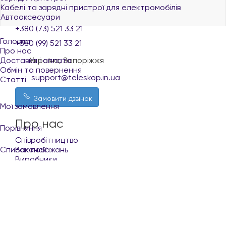
Кабелі та зарядні пристрої для електромобілів
+380 (96) 521 33 21
Автоаксесуари
+380 (73) 521 33 21
Головна
+380 (99) 521 33 21
Про нас
Доставка і оплата
Україна, Запоріжжя
Обмін та повернення
support@teleskop.in.ua
Статті
Замовити дзвінок
Мої замовлення
Про нас
Порівняння
Співробітництво
Список побажань
Вакансії
Виробники
Кабінет
Покупцю
Укр
Рус
Доставка і оплата
+380 (96) 521 33 21
Обмін та повернення
Контакти
Умови користування сайтом