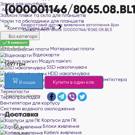
Замки для ноутбуків
(000001146/8065.08.BL1
Аксесуари для планшетів
Захисні плівки та скло для планшетів
Чохли та обкладинки для планшетів
Комплектуючі для ПК
Всі категорії
Процесори
В наявності
Материнські плати
Відеокарти
Модулі пам'яті
1691 грн
SSD накопичувачі
HDD накопичувачі
Охолодження комп'ютера
Купити в один клік
В кошик
Кулери для процесорів
Термопасти
Поділіться с друзями
Термопрокладки
Вентилятори для корпусу
Системи водяного охолодження
Доставка
переглянути все
Корпуси для ПК
Блоки живлення
Кабелі живлення