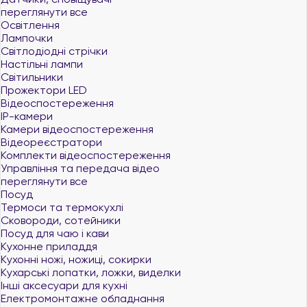
переглянути все
Освітлення
Лампочки
Світлодіодні стрічки
Настільні лампи
Світильники
Прожектори LED
Відеоспостереження
IP-камери
Камери відеоспостереження
Відеореєстратори
Комплекти відеоспостереження
Управління та передача відео
переглянути все
Посуд
Термоси та термокухлі
Сковороди, сотейники
Посуд для чаю і кави
Кухонне приладдя
Кухонні ножі, ножиці, сокирки
Кухарські лопатки, ложки, виделки
Інші аксесуари для кухні
Електромонтажне обладнання