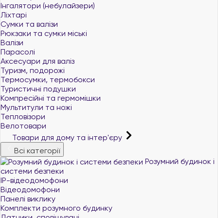
Інгалятори (небулайзери)
Ліхтарі
Сумки та валізи
Рюкзаки та сумки міські
Валізи
Парасолі
Аксесуари для валіз
Туризм, подорожі
Термосумки, термобокси
Туристичні подушки
Компресійні та гермомішки
Мультитули та ножі
Тепловізори
Велотовари
Товари для дому та інтер'єру
Всі категорії
Розумний будинок і
системи безпеки
IP-відеодомофони
Відеодомофони
Панелі виклику
Комплекти розумного будинку
Датчики, сповіщувачі