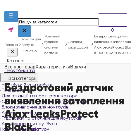
0
Розумний
Бездротовий датчик
Товари для
будинок і
Датчики,
виявлення затоплен
Головна
дому та
системи
сповіщувачі
Ajax LeaksProtect Bla
інтер'єру
безпеки
(000001146/8065.08.BL
Каталог
Все про товар
Характеристики
Відгуки
Ноутбуки та планшети
Всі категорії
Бездротовий датчик
Ноутбуки й ультрабуки
Планшети
Док-станції та порт-реплікатори
виявлення затоплення
Сумки, чохли та рюкзаки для ноутбуків
Блоки живлення для ноутбуків
Ajax LeaksProtect
Акумулятори для ноутбуків
Підставки та столики для ноутбуків
Black
Аксесуари для ноутбуків
Наліпки на клавіатуру