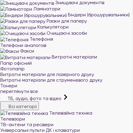
Знищувачі документів
Ламінатори
Біндери (брошурувальники)
Різаки для паперу
Калькулятори
Очищаючі засоби
Телефонія
Телефони аналогові
Факси
Витратні матеріали
Папір офісний
Фотопапір
Витратні матеріали для лазерного друку
Витратні матеріали для струменевого друку
Тонери
переглянути все
ТБ, аудіо, фото та відео
Всі категорії
Телевізійна техніка
Телевізори
ТВ-антени та ресівери
Універсальні пульти ДК і клавіатури