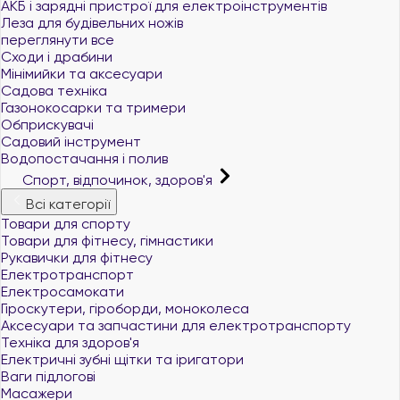
АКБ і зарядні пристрої для електроінструментів
Леза для будівельних ножів
переглянути все
Сходи і драбини
Мінімийки та аксесуари
Садова техніка
Газонокосарки та тримери
Обприскувачі
Садовий інструмент
Водопостачання і полив
Спорт, відпочинок, здоров'я
Всі категорії
Товари для спорту
Товари для фітнесу, гімнастики
Рукавички для фітнесу
Електротранспорт
Електросамокати
Гіроскутери, гіроборди, моноколеса
Аксесуари та запчастини для електротранспорту
Техніка для здоров'я
Електричні зубні щітки та іригатори
Ваги підлогові
Масажери