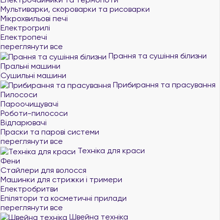
Мультиварки, скороварки та рисоварки
Мікрохвильові печі
Електрогрилі
Електропечі
переглянути все
Прання та сушіння білизни
Пральні машини
Сушильні машини
Прибирання та прасування
Пилососи
Пароочищувачі
Роботи-пилососи
Відпарювачі
Праски та парові системи
переглянути все
Техніка для краси
Фени
Стайлери для волосся
Машинки для стрижки і тримери
Електробритви
Епілятори та косметичні прилади
переглянути все
Швейна техніка