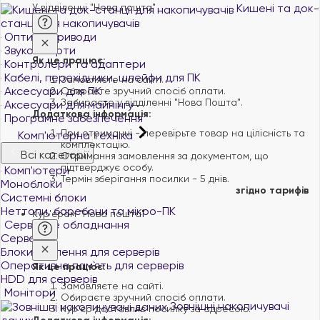
У відділенні "Нова пошта"
Кишені та док-
станції для накопичувачів
Оптичні приводи
Звукові карти
Як це працює:
Контролери та адаптери
Кабелі, перехідники, шлейфи для ПК
Замовляєте на сайті.
Аксесуари для ПК
Обираєте зручний спосіб оплати.
Забираєте у відділенні "Нова Пошта".
Аксесуари для майнінгу
Додаткова інформація:
Програмне забезпечення
При отриманні - перевірьте товар на цілісність та
Комп'ютерна техніка
комплектацію.
Всі категорії
Отримання замовлення за документом, що
підтверджує особу.
Комп'ютери
Термін зберігання посилки - 5 днів.
Моноблоки
згідно тарифів
Системні блоки
Неттопи, баребони та мікро-ПК
Кур'єром "Нова пошта"
Серверне обладнання
Сервери
Блоки живлення для серверів
Оперативна пам`ять для серверів
Як це працює:
HDD для серверів
Замовляєте на сайті.
Монітори
Обираєте зручний спосіб оплати.
Зовнішні накопичувачі
Курʼєр доставляє посилку за адресою.