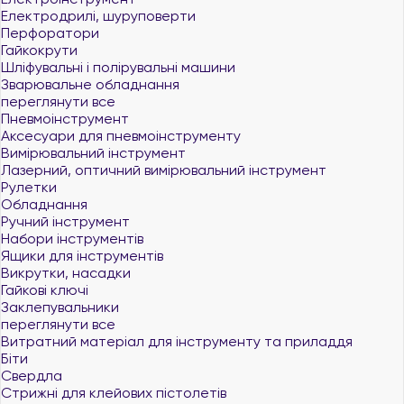
Електродрилі, шуруповерти
Перфоратори
Гайкокрути
Шліфувальні і полірувальні машини
Зварювальне обладнання
переглянути все
Пневмоінструмент
Аксесуари для пневмоінструменту
Вимірювальний інструмент
Лазерний, оптичний вимірювальний інструмент
Рулетки
Обладнання
Ручний інструмент
Набори інструментів
Ящики для інструментів
Викрутки, насадки
Гайкові ключі
Заклепувальники
переглянути все
Витратний матеріал для інструменту та приладдя
Біти
Свердла
Стрижні для клейових пістолетів