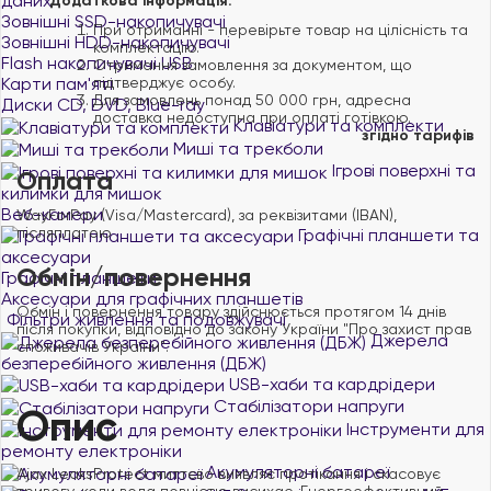
даних
Додаткова інформація:
Зовнішні SSD-накопичувачі
При отриманні - перевірьте товар на цілісність та
Зовнішні HDD-накопичувачі
комплектацію.
Flash накопичувачі USB
Отримання замовлення за документом, що
підтверджує особу.
Карти пам'яті
Для замовлень понад 50 000 грн, адресна
Диски CD, DVD, Blue-ray
доставка недоступна при оплаті готівкою.
Клавіатури та комплекти
згідно тарифів
Миші та трекболи
Ігрові поверхні та
Оплата
килимки для мишок
Веб-камери
WayForPay (Visa/Mastercard), за реквізитами (IBAN),
післяплатою
Графічні планшети та
аксесуари
Обмін/повернення
Графічні планшети
Аксесуари для графічних планшетів
Обмін і повернення товару здійснюється протягом 14 днів
Фільтри живлення та подовжувачі
після покупки, відповідно до закону України "Про захист прав
Джерела
споживачів України".
безперебійного живлення (ДБЖ)
USB-хаби та кардрідери
Стабілізатори напруги
Опис
Інструменти для
ремонту електроніки
Акумуляторні батареї
Ajax LeaksProtect миттєво виявляє протікання і скасовує
тривогу, коли вода повністю висихає. Енергоефективний,