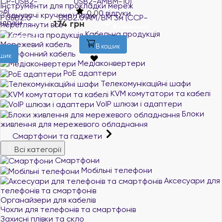
USB2-AMBM-10)
AM/AF 1.8м (CCF-USB2-
Інструменти для прокладки мереж
AMAF-6)
0.0
0 відгуки
З'єднувачі крученої пари
0.0
0 відгуки
174 грн
переглянути все
В наявності
174 грн
Кабельна продукція
В наявності
Мережевий кабель
В кошик
Телефонний кабель
В кошик
Медіаконвертери
PoE адаптери
Телекомунікаційні шафи
KVM комутатори та кабелі
VoIP шлюзи і адаптери
Блоки
живлення для мережевого обладнання
Смартфони та гаджети
Всі категорії
Смартфони
Мобільні телефони
Аксесуари для
телефонів та смартфонів
Органайзери для кабелів
Чохли для телефонів та смартфонів
Захисні плівки та скло