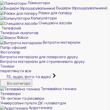
Ламінатори
Біндери (брошурувальники)
Різаки для паперу
Калькулятори
Очищаючі засоби
Телефонія
Телефони аналогові
Факси
Витратні матеріали
Папір офісний
Фотопапір
Витратні матеріали для лазерного друку
Витратні матеріали для струменевого друку
Тонери
переглянути все
ТБ, аудіо, фото та відео
Всі категорії
Телевізійна техніка
Телевізори
ТВ-антени та ресівери
Універсальні пульти ДК і клавіатури
Аудіотехніка