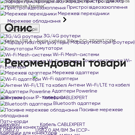
Зарядні пристрої для АКБ
після покупки, відповідно до закону України "Про захист прав
споживачів України".
Пристрої відеозахоплення
Мережеві перехідники
Мережеве обладнання
Опис
Всі категорії
3G/4G роутери
Кабель USB A - Apple Lighting 150см DCI-2150WT/OEM
Маршрутизатори (роутери)
Комутатори
Wi-Fi Mesh-системи
Рекомендовані товари
Точки доступу та Wi-
Fi репітери
Мережеві адаптери
Wi-Fi адаптери
Антени Wi-Fi/LTE та кабелі
Адаптери Powerline
IP-телефони
Bluetooth адаптери
Пасивне мережеве
обладнання
Патч-корди
Кабель CABLEXPERT
Кабель-подовжувач
Мережеві конектори
USB2.0 AM/BM 3м (CCP-
CABLEXPERT USB2.0
Ковпачки для конекторів