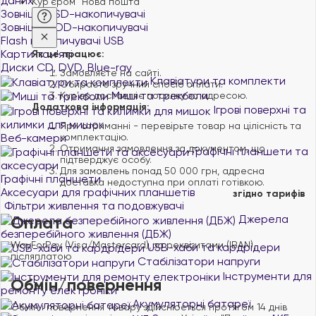
даних
Кур'єром "Нова пошта"
Зовнішні SSD-накопичувачі
Зовнішні HDD-накопичувачі
Flash накопичувачі USB
Карти пам'яті
Як це працює:
Диски CD, DVD, Blue-ray
Замовляєте на сайті.
Клавіатури та комплекти
Обираєте зручний спосіб оплати.
Миші та трекболи
Курʼєр доставляє посилку за адресою.
Додаткова інформація:
Ігрові поверхні та
килимки для мишок
При отриманні - перевірьте товар на цілісність та
Веб-камери
комплектацію.
Отримання замовлення за документом, що
Графічні планшети та
підтверджує особу.
аксесуари
Для замовлень понад 50 000 грн, адресна
Графічні планшети
доставка недоступна при оплаті готівкою.
Аксесуари для графічних планшетів
згідно тарифів
Фільтри живлення та подовжувачі
Оплата
Джерела
безперебійного живлення (ДБЖ)
WayForPay (Visa/Mastercard), за реквізитами (IBAN),
USB-хаби та кардрідери
післяплатою
Стабілізатори напруги
Інструменти для
Обмін/повернення
ремонту електроніки
Акумуляторні батареї
Обмін і повернення товару здійснюється протягом 14 днів