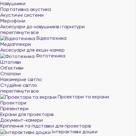
Навушники
Портативна акустика
Акустичні системи
Мікрофони
Аксесуари до навушників і гарнітури
переглянути все
Відеотехніка
Медіаплеєри
Аксесуари для екшн-камер
Фототехніка
Штативи
Об'єктиви
Спалахи
Накамерне світло
Студійне світло
переглянути все
Проектори та екрани
Проектори
Презентери
Екрани для проекторів
Документ-камери
Кріплення та підставки для проекторів
Інтерактивні дошки