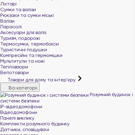
Ліхтарі
Сумки та валізи
Рюкзаки та сумки міські
Валізи
Парасолі
Аксесуари для валіз
Туризм, подорожі
Термосумки, термобокси
Туристичні подушки
Компресійні та гермомішки
Мультитули та ножі
Тепловізори
Велотовари
Товари для дому та інтер'єру
Всі категорії
Розумний будинок і
системи безпеки
IP-відеодомофони
Відеодомофони
Панелі виклику
Комплекти розумного будинку
Датчики, сповіщувачі