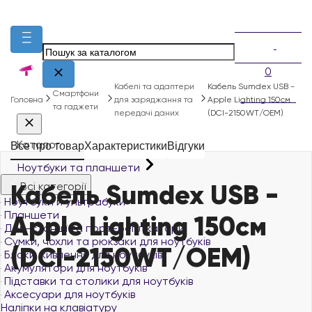
0
Кабелі та адаптери
Кабель Sumdex USB -
Смартфони
Головна
для заряджання та
Apple Lighting 150см
та гаджети
передачі даних
(DCI-2150WT/OEM)
Каталог
Все про товар
Характеристики
Відгуки
Ноутбуки та планшети
Кабель Sumdex USB -
Всі категорії
Ноутбуки й ультрабуки
Планшети
Apple Lighting 150см
Док-станції та порт-реплікатори
Сумки, чохли та рюкзаки для ноутбуків
(DCI-2150WT/OEM)
Блоки живлення для ноутбуків
Акумулятори для ноутбуків
Підставки та столики для ноутбуків
Аксесуари для ноутбуків
Наліпки на клавіатуру