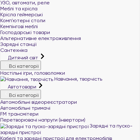
УЗО, автомати, реле
Меблі та крісла
Крісла геймерські
Комп'ютерні столи
Кемпінгові меблі
Господарські товари
Альтернативне електроживлення
Зарядні станції
Сантехніка
Дитячий світ
Всі категорії
Настільні ігри, головоломки
Навчання, творчість
Автотовари
Всі категорії
Автомобільні відеореєстратори
Автомобільні тримачі
FM трансмітери
Перетворювачі напруги (інвертори)
Зарядні та пуско-
зарядні пристрої
+380 (96) 521 33 21
Кабелі та зарядні пристрої для електромобілів