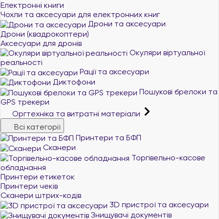
Електронні книги
Чохли та аксесуари для електронних книг
Дрони та аксесуари
Дрони (квадрокоптери)
Аксесуари для дронів
Окуляри віртуальної
реальності
Рації та аксесуари
Диктофони
Пошукові брелоки та
GPS трекери
Оргтехніка та витратні матеріали
Всі категорії
Принтери та БФП
Сканери
Торгівельно-касове
обладнання
Принтери етикеток
Принтери чеків
Сканери штрих-кодів
3D пристрої та аксесуари
Знищувачі документів