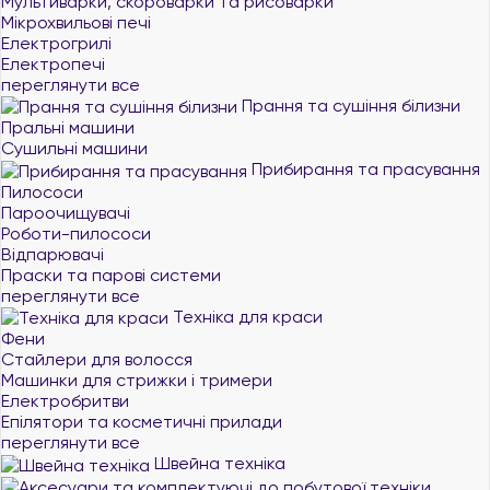
Мультиварки, скороварки та рисоварки
Мікрохвильові печі
Електрогрилі
Електропечі
переглянути все
Прання та сушіння білизни
Пральні машини
Сушильні машини
Прибирання та прасування
Пилососи
Пароочищувачі
Роботи-пилососи
Відпарювачі
Праски та парові системи
переглянути все
Техніка для краси
Фени
Стайлери для волосся
Машинки для стрижки і тримери
Електробритви
Епілятори та косметичні прилади
переглянути все
Швейна техніка