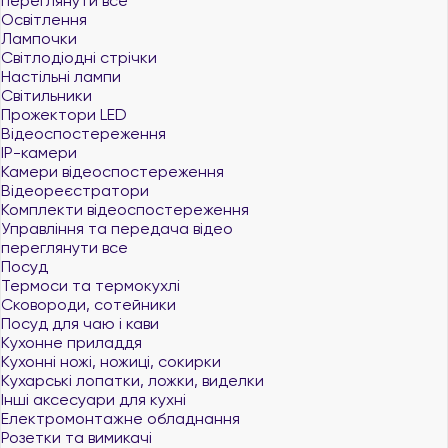
переглянути все
Освітлення
Лампочки
Світлодіодні стрічки
Настільні лампи
Світильники
Прожектори LED
Відеоспостереження
IP-камери
Камери відеоспостереження
Відеореєстратори
Комплекти відеоспостереження
Управління та передача відео
переглянути все
Посуд
Термоси та термокухлі
Сковороди, сотейники
Посуд для чаю і кави
Кухонне приладдя
Кухонні ножі, ножиці, сокирки
Кухарські лопатки, ложки, виделки
Інші аксесуари для кухні
Електромонтажне обладнання
Розетки та вимикачі