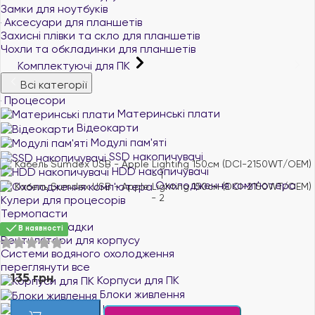
Замки для ноутбуків
Аксесуари для планшетів
Захисні плівки та скло для планшетів
Чохли та обкладинки для планшетів
Комплектуючі для ПК
Всі категорії
Процесори
Материнські плати
Відеокарти
Модулі пам'яті
SSD накопичувачі
HDD накопичувачі
Охолодження комп'ютера
Кулери для процесорів
Термопасти
Термопрокладки
В наявності
Вентилятори для корпусу
Системи водяного охолодження
переглянути все
135 грн
Корпуси для ПК
Блоки живлення
Кабелі живлення