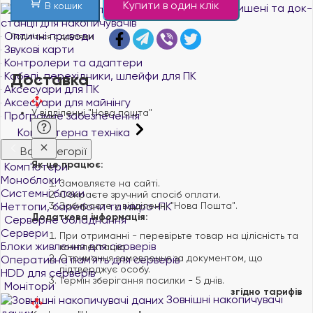
Купити в один клік
В кошик
Кишені та док-
станції для накопичувачів
Оптичні приводи
Поділіться с друзями
Звукові карти
Контролери та адаптери
Кабелі, перехідники, шлейфи для ПК
Доставка
Аксесуари для ПК
Аксесуари для майнінгу
У відділенні "Нова пошта"
Програмне забезпечення
Комп'ютерна техніка
Всі категорії
Як це працює:
Комп'ютери
Моноблоки
Замовляєте на сайті.
Системні блоки
Обираєте зручний спосіб оплати.
Неттопи, баребони та мікро-ПК
Забираєте у відділенні "Нова Пошта".
Додаткова інформація:
Серверне обладнання
Сервери
При отриманні - перевірьте товар на цілісність та
Блоки живлення для серверів
комплектацію.
Отримання замовлення за документом, що
Оперативна пам`ять для серверів
підтверджує особу.
HDD для серверів
Термін зберігання посилки - 5 днів.
Монітори
згідно тарифів
Зовнішні накопичувачі