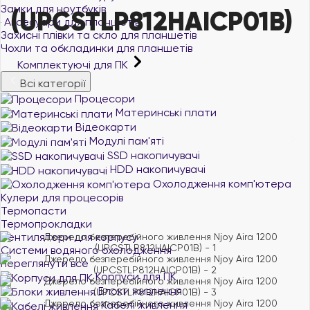
Замки для ноутбуків
(UPCSTLP812HAICP01B)
Аксесуари для планшетів
Захисні плівки та скло для планшетів
Чохли та обкладинки для планшетів
Комплектуючі для ПК
Всі категорії
Процесори
Материнські плати
Відеокарти
Модулі пам'яті
SSD накопичувачі
HDD накопичувачі
Охолодження комп'ютера
Кулери для процесорів
Термопасти
Термопрокладки
Вентилятори для корпусу
Системи водяного охолодження
переглянути все
Корпуси для ПК
Блоки живлення
Кабелі живлення