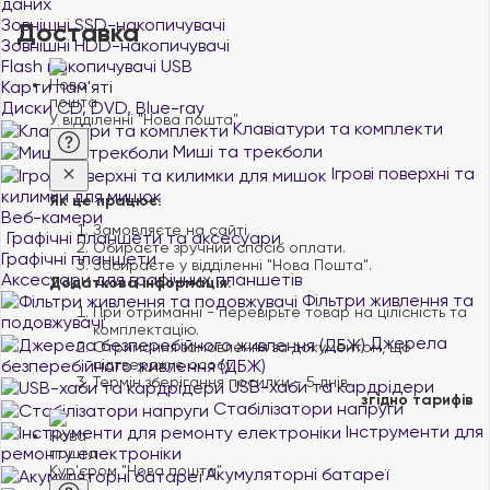
даних
Зовнішні SSD-накопичувачі
Доставка
Зовнішні HDD-накопичувачі
Flash накопичувачі USB
Карти пам'яті
Диски CD, DVD, Blue-ray
У відділенні "Нова пошта"
Клавіатури та комплекти
Миші та трекболи
Ігрові поверхні та
килимки для мишок
Як це працює:
Веб-камери
Замовляєте на сайті.
Графічні планшети та аксесуари
Обираєте зручний спосіб оплати.
Графічні планшети
Забираєте у відділенні "Нова Пошта".
Аксесуари для графічних планшетів
Додаткова інформація:
Фільтри живлення та
При отриманні - перевірьте товар на цілісність та
подовжувачі
комплектацію.
Джерела
Отримання замовлення за документом, що
безперебійного живлення (ДБЖ)
підтверджує особу.
Термін зберігання посилки - 5 днів.
USB-хаби та кардрідери
згідно тарифів
Стабілізатори напруги
Інструменти для
ремонту електроніки
Кур'єром "Нова пошта"
Акумуляторні батареї