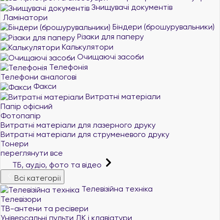
Знищувачі документів
Ламінатори
Біндери (брошурувальники)
Різаки для паперу
Калькулятори
Очищаючі засоби
Телефонія
Телефони аналогові
Факси
Витратні матеріали
Папір офісний
Фотопапір
Витратні матеріали для лазерного друку
Витратні матеріали для струменевого друку
Тонери
переглянути все
ТБ, аудіо, фото та відео
Всі категорії
Телевізійна техніка
Телевізори
ТВ-антени та ресівери
Універсальні пульти ДК і клавіатури