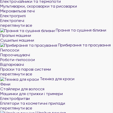
Електрочайники та термопоти
Мультиварки, скороварки та рисоварки
Мікрохвильові печі
Електрогрилі
Електропечі
переглянути все
Прання та сушіння білизни
Пральні машини
Сушильні машини
Прибирання та прасування
Пилососи
Пароочищувачі
Роботи-пилососи
Відпарювачі
Праски та парові системи
переглянути все
Техніка для краси
Фени
Стайлери для волосся
Машинки для стрижки і тримери
Електробритви
Епілятори та косметичні прилади
переглянути все
Швейна техніка