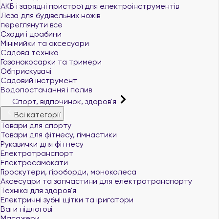
АКБ і зарядні пристрої для електроінструментів
Леза для будівельних ножів
переглянути все
Сходи і драбини
Мінімийки та аксесуари
Садова техніка
Газонокосарки та тримери
Обприскувачі
Садовий інструмент
Водопостачання і полив
Спорт, відпочинок, здоров'я
Всі категорії
Товари для спорту
Товари для фітнесу, гімнастики
Рукавички для фітнесу
Електротранспорт
Електросамокати
Гіроскутери, гіроборди, моноколеса
Аксесуари та запчастини для електротранспорту
Техніка для здоров'я
Електричні зубні щітки та іригатори
Ваги підлогові
Масажери