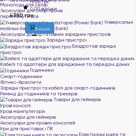
пластик
евро, USB, LCD, пластик
Моноподи для селфі
0.0
0 відгуки
0.0
0 відгуки
Аксесуари для смартфонів
4390 грн
4913 грн
переглянути все
В наявності
В наявності
Універсальні
мобільні батареї (Power Bank)
В кошик
В кошик
Аксесуари до портативних зарядних пристроїв
Зарядні пристрої
Бездротові зарядні
пристрої
Кабелі та адаптери для заряджання та передачі даних
Годинники
Смарт-годинники
Фітнес-браслети
Зарядні пристрої та кабелі для смарт-годинників
Ремінці до годинників та трекерів
Товари для геймерів
Ігрові консолі
Ігрові маніпулятори
Аксесуари для геймерів
Аксесуари для ігрових консолей
Ігри для приставок і ПК
Електронні книги та