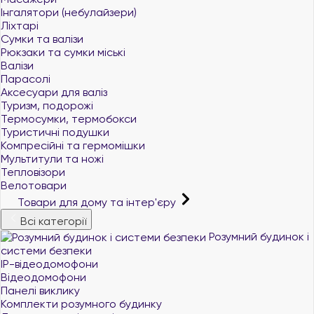
Інгалятори (небулайзери)
Ліхтарі
Сумки та валізи
Рюкзаки та сумки міські
Валізи
Парасолі
Аксесуари для валіз
Туризм, подорожі
Термосумки, термобокси
Туристичні подушки
Компресійні та гермомішки
Мультитули та ножі
Тепловізори
Велотовари
Товари для дому та інтер'єру
Всі категорії
Розумний будинок і
системи безпеки
IP-відеодомофони
Відеодомофони
Панелі виклику
Комплекти розумного будинку