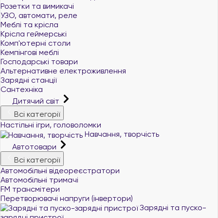
Розетки та вимикачі
УЗО, автомати, реле
Меблі та крісла
Крісла геймерські
Комп'ютерні столи
Кемпінгові меблі
Господарські товари
Альтернативне електроживлення
Зарядні станції
Сантехніка
Дитячий світ
Всі категорії
Настільні ігри, головоломки
Навчання, творчість
Автотовари
Всі категорії
Автомобільні відеореєстратори
Автомобільні тримачі
FM трансмітери
Перетворювачі напруги (інвертори)
Зарядні та пуско-
зарядні пристрої