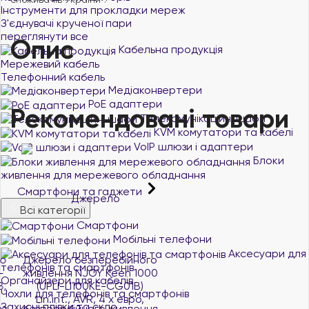
Інструменти для прокладки мереж
З'єднувачі крученої пари
переглянути все
Опис
Кабельна продукція
Мережевий кабель
Телефонний кабель
Медіаконвертери
PoE адаптери
Рекомендовані товари
Телекомунікаційні шафи
KVM комутатори та кабелі
VoIP шлюзи і адаптери
Блоки
живлення для мережевого обладнання
Смартфони та гаджети
Всі категорії
Смартфони
Мобільні телефони
Аксесуари для
Джерело безперебійного
Джерело безперебійного
телефонів та смартфонів
живлення NJOY Keen 1000
живлення NJOY Horus Plus
Органайзери для кабелів
(UPLI-LI100KE-CG01B)
1000 (PWUP-LI100H1-
Чохли для телефонів та смартфонів
Lin.int., AVR, 4 x евро,
AZ01B), Lin.int., AVR, 4 x
Захисні плівки та скло