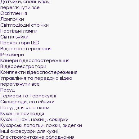
Датчики, сповіщувачі
переглянути все
Освітлення
Лампочки
Світлодіодні стрічки
Настільні лампи
Світильники
Прожектори LED
Відеоспостереження
IP-камери
Камери відеоспостереження
Відеореєстратори
Комплекти відеоспостереження
Управління та передача відео
переглянути все
Посуд
Термоси та термокухлі
Сковороди, сотейники
Посуд для чаю і кави
Кухонне приладдя
Кухонні ножі, ножиці, сокирки
Кухарські лопатки, ложки, виделки
Інші аксесуари для кухні
Електромонтажне обладнання