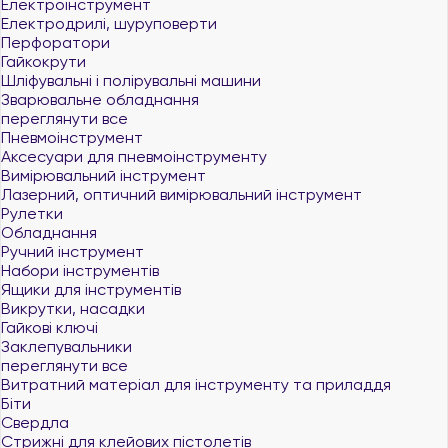
Електроінструмент
Електродрилі, шуруповерти
Перфоратори
Гайкокрути
Шліфувальні і полірувальні машини
Зварювальне обладнання
переглянути все
Пневмоінструмент
Аксесуари для пневмоінструменту
Вимірювальний інструмент
Лазерний, оптичний вимірювальний інструмент
Рулетки
Обладнання
Ручний інструмент
Набори інструментів
Ящики для інструментів
Викрутки, насадки
Гайкові ключі
Заклепувальники
переглянути все
Витратний матеріал для інструменту та приладдя
Біти
Свердла
Стрижні для клейових пістолетів