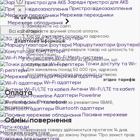
Зарядні пристрої для АКБ
Пристрої відеозахоплення
Мережеві перехідники
Як це працює:
Мережеве обладнання
Замовляєте на сайті.
Всі категорії
Обираєте зручний спосіб оплати.
Курʼєр доставляє посилку за адресою.
3G/4G роутери
Додаткова інформація:
Маршрутизатори (роутери)
При отриманні - перевірьте товар на цілісність та
Комутатори
комплектацію.
Wi-Fi Mesh-системи
Отримання замовлення за документом, що
Точки доступу та Wi-
підтверджує особу.
Для замовлень понад 50 000 грн, адресна
Fi репітери
доставка недоступна при оплаті готівкою.
Мережеві адаптери
згідно тарифів
Wi-Fi адаптери
Антени Wi-Fi/LTE та кабелі
Оплата
Адаптери Powerline
IP-телефони
WayForPay (Visa/Mastercard), за реквізитами (IBAN),
післяплатою
Bluetooth адаптери
Пасивне мережеве
Обмін/повернення
обладнання
Патч-корди
Обмін і повернення товару здійснюється протягом 14 днів
Мережеві конектори
після покупки, відповідно до закону України "Про захист прав
Ковпачки для конекторів
споживачів України".