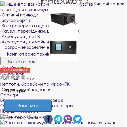
Кишені та док-
станції для накопичувачів
Оптичні приводи
Звукові карти
Контролери та адаптери
Кабелі, перехідники, шлейфи для ПК
Аксесуари для ПК
Аксесуари для майнінгу
Програмне забезпечення
Комп'ютерна техніка
Всі категорії
Комп'ютери
Нема в наявності
Моноблоки
Системні блоки
Неттопи, баребони та мікро-ПК
Серверне обладнання
9179 грн
Сервери
Блоки живлення для серверів
Замовити
Оперативна пам`ять для серверів
HDD для серверів
Монітори
Поділіться с друзями
Зовнішні накопичувачі