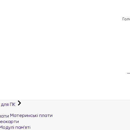
Гол
 для ПК
Материнські плати
деокарти
Модулі пам'яті