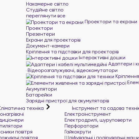
Накамерне світло
Студійне світло
переглянути все
Проектори та екрани
Проектори
Презентери
Екрани для проекторів
Документ-камери
Кріплення та підставки для проекторів
Інтерактивні дошки
Адаптери і к
Відеорозгалужувачі, відеокомутатори
Кріплення 
Елеме
Акумулятори
Батарейки
Зарядні пристрої для акумуляторів
ліматична техніка
Інструмент та садова техн
онагрівачі
Електроінструмент
диціонери
Електродрилі, шуруповерти
тилятори
Перфоратори
сники повітря
Гайкокрути
ложувачі повітря
Шліфувальні і полірувальні маш