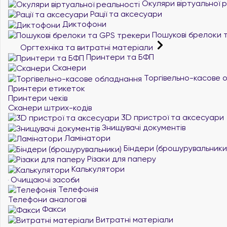
Окуляри віртуальної 
Рації та аксесуари
Диктофони
Пошукові брелоки 
Оргтехніка та витратні матеріали
Принтери та БФП
Сканери
Торгівельно-касове 
Принтери етикеток
Принтери чеків
Сканери штрих-кодів
3D пристрої та аксесуари
Знищувачі документів
Ламінатори
Біндери (брошурувальники
Різаки для паперу
Калькулятори
Очищаючі засоби
Телефонія
Телефони аналогові
Факси
Витратні матеріали