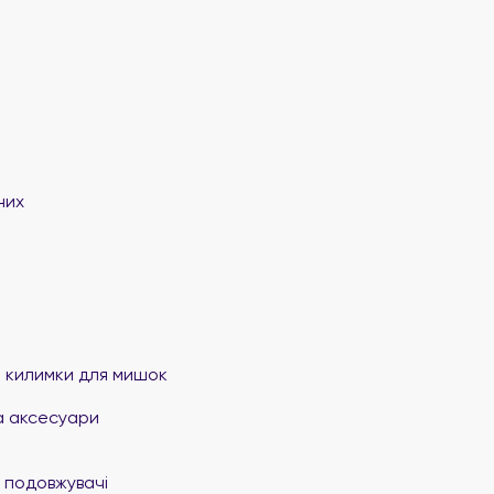
них
та килимки для мишок
а аксесуари
 подовжувачі