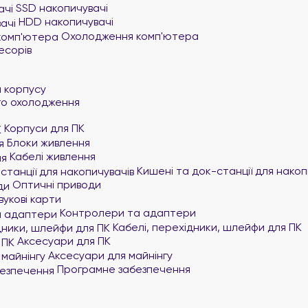
SSD накопичувачі
HDD накопичувачі
Охолодження комп'ютера
есорів
и
 корпусу
го охолодження
Корпуси для ПК
Блоки живлення
Кабелі живлення
Кишені та док-станції для накоп
Оптичні приводи
вукові карти
Контролери та адаптери
Кабелі, перехідники, шлейфи для ПК
Аксесуари для ПК
Аксесуари для майнінгу
Програмне забезпечення