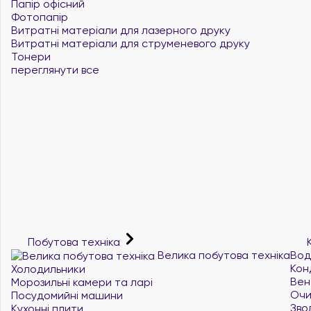
Папір офісний
Фотопапір
Витратні матеріали для лазерного друку
Витратні матеріали для струменевого друку
Тонери
переглянути все
Побутова техніка
К
Велика побутова техніка
Вод
Кон
Холодильники
Вен
Морозильні камери та ларі
Очи
Посудомийні машини
Зво
Кухонні плити