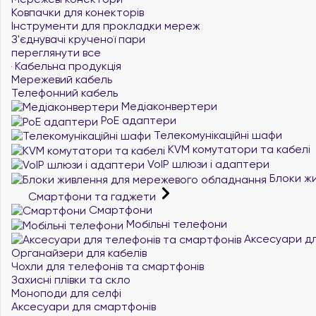
Ковпачки для конекторів
Інструменти для прокладки мереж
З'єднувачі крученої пари
переглянути все
Кабельна продукція
Мережевий кабель
Телефонний кабель
Медіаконвертери
PoE адаптери
Телекомунікаційні шафи
KVM комутатори та кабелі
VoIP шлюзи і адаптери
Блоки жи
Смартфони та гаджети
Смартфони
Мобільні телефони
Аксесуари дл
Органайзери для кабелів
Чохли для телефонів та смартфонів
Захисні плівки та скло
Моноподи для селфі
Аксесуари для смартфонів