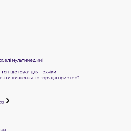
абелі мультимедійні
та підставки для техніки
нти живлення та зарядні пристрої
іка
ини