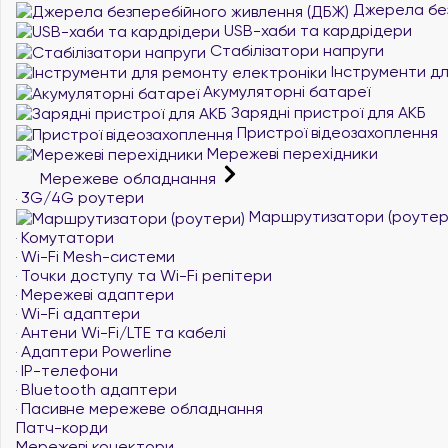
Джерела без
USB-хаби та кардрідери
Стабілізатори напруги
Інструменти дл
Акумуляторні батареї
Зарядні пристрої для АКБ
Пристрої відеозахоплення
Мережеві перехідники
Мережеве обладнання
3G/4G роутери
Маршрутизатори (роутер
Комутатори
Wi-Fi Mesh-системи
Точки доступу та Wi-Fi репітери
Мережеві адаптери
Wi-Fi адаптери
Антени Wi-Fi/LTE та кабелі
Адаптери Powerline
IP-телефони
Bluetooth адаптери
Пасивне мережеве обладнання
Патч-корди
Мережеві конектори