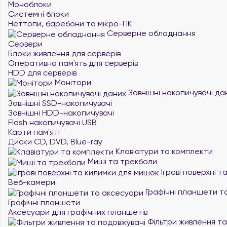
Моноблоки
Системні блоки
Неттопи, баребони та мікро-ПК
Серверне обладнання
Сервери
Блоки живлення для серверів
Оперативна пам`ять для серверів
HDD для серверів
Монітори
Зовнішні накопичувачі да
Зовнішні SSD-накопичувачі
Зовнішні HDD-накопичувачі
Flash накопичувачі USB
Карти пам'яті
Диски CD, DVD, Blue-ray
Клавіатури та комплекти
Миші та трекболи
Ігрові поверхні 
Веб-камери
Графічні планшети т
Графічні планшети
Аксесуари для графічних планшетів
Фільтри живлення та