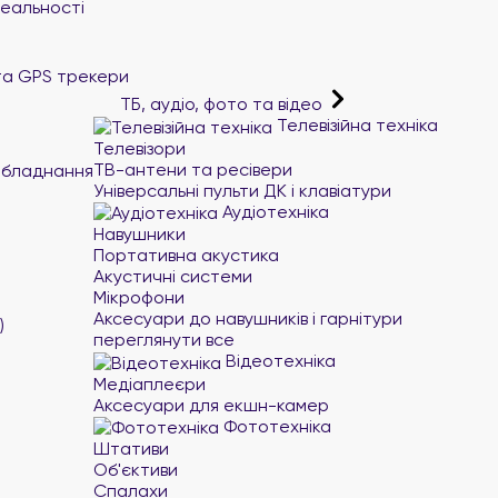
реальності
та GPS трекери
ТБ, аудіо, фото та відео
Телевізійна техніка
Телевізори
ТВ-антени та ресівери
обладнання
Універсальні пульти ДК і клавіатури
Аудіотехніка
Навушники
Портативна акустика
Акустичні системи
Мікрофони
Аксесуари до навушників і гарнітури
)
переглянути все
Відеотехніка
Медіаплеєри
Аксесуари для екшн-камер
Фототехніка
Штативи
Об'єктиви
Спалахи