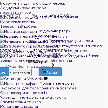
Інструменти для прокладки мереж
З'єднувачі крученої пари
переглянути все
Кабельна продукція
Мережевий кабель
Телефонний кабель
Медіаконвертери
PoE адаптери
Модуль пам'яті G.SKILL
Модуль пам'яті G.SKILL
Телекомунікаційні шафи
Ripjaws SO-DIMM DDR4
Ripjaws SO-DIMM DDR4
KVM комутатори та кабелі
3200MHz 32GB (F4-
3200MHz 8GB (F4-
3200C22S-32GRS)
3200C22S-8GRS)
VoIP шлюзи і адаптери
Блоки
0.0
0 відгуки
0.0
0 відгуки
живлення для мережевого обладнання
15354 грн
3847 грн
В наявності
В наявності
Смартфони та гаджети
Всі категорії
В кошик
В кошик
Смартфони
Мобільні телефони
Аксесуари для телефонів та смартфонів
Органайзери для кабелів
Чохли для телефонів та смартфонів
Захисні плівки та скло
Моноподи для селфі