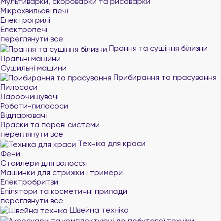
Мультиварки, скороварки та рисоварки
Мікрохвильові печі
Електрогрилі
Електропечі
переглянути все
Прання та сушіння білизни
Пральні машини
Сушильні машини
Прибирання та прасування
Пилососи
Пароочищувачі
Роботи-пилососи
Відпарювачі
Праски та парові системи
переглянути все
Техніка для краси
Фени
Стайлери для волосся
Машинки для стрижки і тримери
Електробритви
Епілятори та косметичні прилади
переглянути все
Швейна техніка