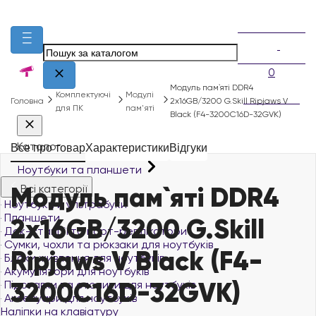
0
Модуль пам`ятi DDR4
Комплектуючі
Модулі
Головна
2x16GB/3200 G.Skill Ripjaws V
для ПК
пам'яті
Black (F4-3200C16D-32GVK)
Каталог
Все про товар
Характеристики
Відгуки
Ноутбуки та планшети
Модуль пам`ятi DDR4
Всі категорії
Ноутбуки й ультрабуки
Планшети
2x16GB/3200 G.Skill
Док-станції та порт-реплікатори
Сумки, чохли та рюкзаки для ноутбуків
Ripjaws V Black (F4-
Блоки живлення для ноутбуків
Акумулятори для ноутбуків
3200C16D-32GVK)
Підставки та столики для ноутбуків
Аксесуари для ноутбуків
Наліпки на клавіатуру