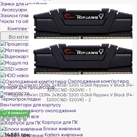
Замки для ноутбуків
Аксесуари для планшетів
Захисні плівки та скло для планшетів
Чохли та обкладинки для планшетів
Комплектуючі для ПК
Всі категорії
Процесори
Материнські плати
Відеокарти
Модулі пам'яті
SSD накопичувачі
HDD накопичувачі
Охолодження комп'ютера
Кулери для процесорів
Термопасти
Термопрокладки
Вентилятори для корпусу
Системи водяного охолодження
В наявності
переглянути все
Корпуси для ПК
Блоки живлення
14881 грн
Кабелі живлення