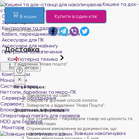
Кишені та док-
станції для накопичувачів
Купити в один клік
Оптичні приводи
В кошик
Звукові карти
Контролери та адаптери
Поділіться с друзями
Кабелі, перехідники, шлейфи для ПК
Аксесуари для ПК
Аксесуари для майнінгу
Доставка
Програмне забезпечення
Комп'ютерна техніка
У відділенні "Нова пошта"
Всі категорії
Комп'ютери
Моноблоки
Системні блоки
Як це працює:
Неттопи, баребони та мікро-ПК
Замовляєте на сайті.
Серверне обладнання
Обираєте зручний спосіб оплати.
Сервери
Забираєте у відділенні "Нова Пошта".
Блоки живлення для серверів
Додаткова інформація:
Оперативна пам`ять для серверів
При отриманні - перевірьте товар на цілісність та
HDD для серверів
комплектацію.
Монітори
Отримання замовлення за документом, що
Зовнішні накопичувачі
підтверджує особу.
Термін зберігання посилки - 5 днів.