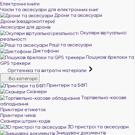
Електронні книги
Чохли та аксесуари для електронних книг
Дрони та аксесуари
Дрони (квадрокоптери)
Аксесуари для дронів
Окуляри віртуальної
реальності
Рації та аксесуари
Диктофони
Пошукові брелоки та
GPS трекери
Оргтехніка та витратні матеріали
Всі категорії
Принтери та БФП
Сканери
Торгівельно-касове
обладнання
Принтери етикеток
Принтери чеків
Сканери штрих-кодів
3D пристрої та аксесуари
Знищувачі документів