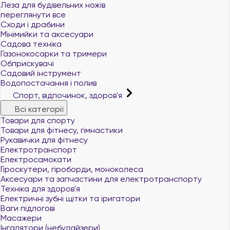
Леза для будівельних ножів
переглянути все
Сходи і драбини
Мінімийки та аксесуари
Садова техніка
Газонокосарки та тримери
Обприскувачі
Садовий інструмент
Водопостачання і полив
Спорт, відпочинок, здоров'я
Всі категорії
Товари для спорту
Товари для фітнесу, гімнастики
Рукавички для фітнесу
Електротранспорт
Електросамокати
Гіроскутери, гіроборди, моноколеса
Аксесуари та запчастини для електротранспорту
Техніка для здоров'я
Електричні зубні щітки та іригатори
Ваги підлогові
Масажери
Інгалятори (небулайзери)