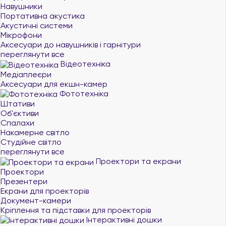
Навушники
Портативна акустика
Акустичні системи
Мікрофони
Аксесуари до навушників і гарнітури
переглянути все
Відеотехніка
Медіаплеєри
Аксесуари для екшн-камер
Фототехніка
Штативи
Об'єктиви
Спалахи
Накамерне світло
Студійне світло
переглянути все
Проектори та екрани
Проектори
Презентери
Екрани для проекторів
Документ-камери
Кріплення та підставки для проекторів
Інтерактивні дошки