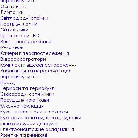
переглянути все
Освітлення
Лампочки
Світлодіодні стрічки
Настільні лампи
Світильники
Прожектори LED
Відеоспостереження
IP-камери
Камери відеоспостереження
Відеореєстратори
Комплекти відеоспостереження
Управління та передача відео
переглянути все
Посуд
Термоси та термокухлі
Сковороди, сотейники
Посуд для чаю і кави
Кухонне приладдя
Кухонні ножі, ножиці, сокирки
Кухарські лопатки, ложки, виделки
Інші аксесуари для кухні
Електромонтажне обладнання
Розетки та вимикачі