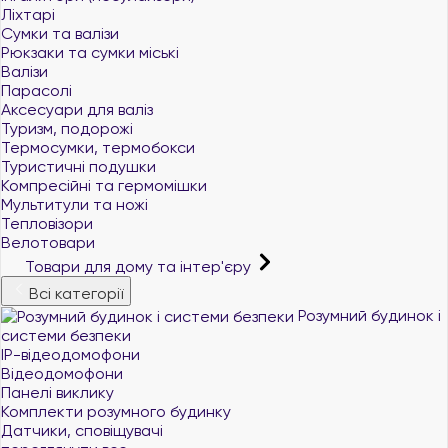
Ліхтарі
Сумки та валізи
Рюкзаки та сумки міські
Валізи
Парасолі
Аксесуари для валіз
Туризм, подорожі
Термосумки, термобокси
Туристичні подушки
Компресійні та гермомішки
Мультитули та ножі
Тепловізори
Велотовари
Товари для дому та інтер'єру
Всі категорії
Розумний будинок і
системи безпеки
IP-відеодомофони
Відеодомофони
Панелі виклику
Комплекти розумного будинку
Датчики, сповіщувачі