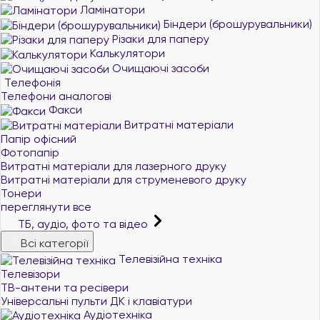
Ламінатори
Біндери (брошурувальники)
Різаки для паперу
Калькулятори
Очищаючі засоби
Телефонія
Телефони аналогові
Факси
Витратні матеріали
Папір офісний
Фотопапір
Витратні матеріали для лазерного друку
Витратні матеріали для струменевого друку
Тонери
переглянути все
ТБ, аудіо, фото та відео
Всі категорії
Телевізійна техніка
Телевізори
ТВ-антени та ресівери
Універсальні пульти ДК і клавіатури
Аудіотехніка