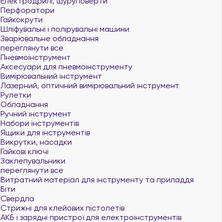
Електродрилі, шуруповерти
Перфоратори
Гайкокрути
Шліфувальні і полірувальні машини
Зварювальне обладнання
переглянути все
Пневмоінструмент
Аксесуари для пневмоінструменту
Вимірювальний інструмент
Лазерний, оптичний вимірювальний інструмент
Рулетки
Обладнання
Ручний інструмент
Набори інструментів
Ящики для інструментів
Викрутки, насадки
Гайкові ключі
Заклепувальники
переглянути все
Витратний матеріал для інструменту та приладдя
Біти
Свердла
Стрижні для клейових пістолетів
АКБ і зарядні пристрої для електроінструментів