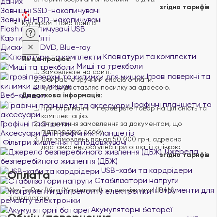
даних
згідно тарифів
Зовнішні SSD-накопичувачі
Зовнішні HDD-накопичувачі
Кур'єром "Нова пошта"
Flash накопичувачі USB
Карти пам'яті
Диски CD, DVD, Blue-ray
Клавіатури та комплекти
Як це працює:
Миші та трекболи
Замовляєте на сайті.
Ігрові поверхні та
Обираєте зручний спосіб оплати.
килимки для мишок
Курʼєр доставляє посилку за адресою.
Веб-камери
Додаткова інформація:
Графічні планшети та
При отриманні - перевірьте товар на цілісність та
аксесуари
комплектацію.
Графічні планшети
Отримання замовлення за документом, що
підтверджує особу.
Аксесуари для графічних планшетів
Для замовлень понад 50 000 грн, адресна
Фільтри живлення та подовжувачі
доставка недоступна при оплаті готівкою.
Джерела
згідно тарифів
безперебійного живлення (ДБЖ)
USB-хаби та кардрідери
Оплата
Стабілізатори напруги
Інструменти для
WayForPay (Visa/Mastercard), за реквізитами (IBAN),
післяплатою
ремонту електроніки
Акумуляторні батареї