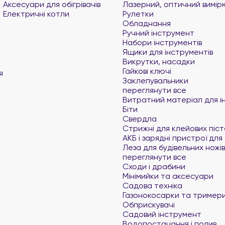
Аксесуари для обігрівачів
Лазерний, оптичний вимір
Електричні котли
Рулетки
Обладнання
Ручний інструмент
Набори інструментів
Ящики для інструментів
Викрутки, насадки
Гайкові ключі
я
Заклепувальники
переглянути все
Витратний матеріал для і
Біти
Свердла
Стрижні для клейових піст
АКБ і зарядні пристрої дл
Леза для будівельних ножів
переглянути все
Сходи і драбини
Мінімийки та аксесуари
Садова техніка
Газонокосарки та тример
Обприскувачі
Садовий інструмент
Водопостачання і полив