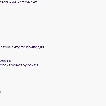
ювальний інструмент
нструменту та приладдя
олетів
я електроінструментів
и