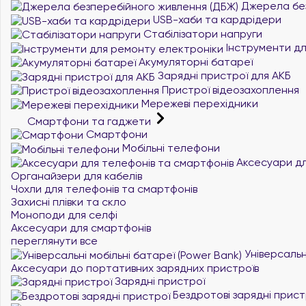
Джерела без
USB-хаби та кардрідери
Стабілізатори напруги
Інструменти дл
Акумуляторні батареї
Зарядні пристрої для АКБ
Пристрої відеозахоплення
Мережеві перехідники
Смартфони та гаджети
Смартфони
Мобільні телефони
Аксесуари дл
Органайзери для кабелів
Чохли для телефонів та смартфонів
Захисні плівки та скло
Моноподи для селфі
Аксесуари для смартфонів
переглянути все
Універсальні
Аксесуари до портативних зарядних пристроїв
Зарядні пристрої
Бездротові зарядні прист