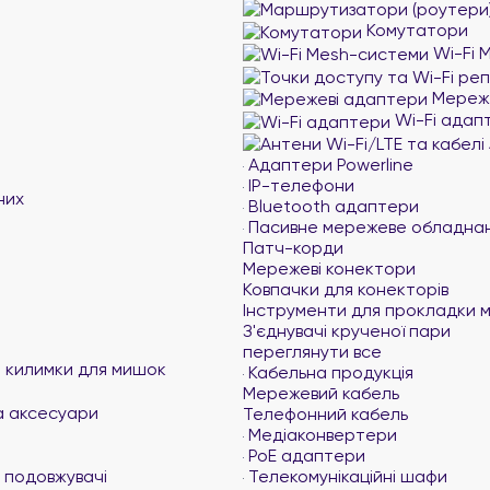
Комутатори
Wi-Fi 
Мереже
Wi-Fi адап
Адаптери Powerline
IP-телефони
них
Bluetooth адаптери
Пасивне мережеве обладна
Патч-корди
Мережеві конектори
Ковпачки для конекторів
Інструменти для прокладки 
З'єднувачі крученої пари
переглянути все
та килимки для мишок
Кабельна продукція
Мережевий кабель
а аксесуари
Телефонний кабель
Медіаконвертери
PoE адаптери
 подовжувачі
Телекомунікаційні шафи