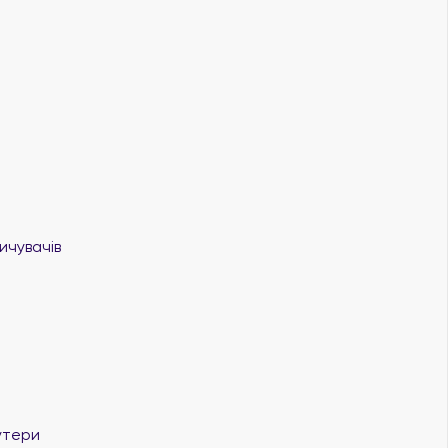
ичувачів
утери