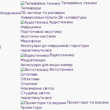
Телевізійна техніка
Телевізори
ТВ-антени та ресівери
обладнання
Універсальні пульти ДК і клавіатури
Аудіотехніка
Навушники
Портативна акустика
Акустичні системи
Мікрофони
Аксесуари до навушників і гарнітури
)
переглянути все
Відеотехніка
Медіаплеєри
Аксесуари для екшн-камер
Фототехніка
Штативи
Об'єктиви
Спалахи
Накамерне світло
Студійне світло
переглянути все
Проектори та екрани
Проектори