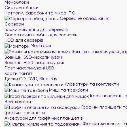
Моноблоки
Системні блоки
Неттопи, баребони та мікро-ПК
Серверне обладнання
Сервери
Блоки живлення для серверів
Оперативна пам`ять для серверів
HDD для серверів
Монітори
Зовнішні накопичувачі да
Зовнішні SSD-накопичувачі
Зовнішні HDD-накопичувачі
Flash накопичувачі USB
Карти пам'яті
Диски CD, DVD, Blue-ray
Клавіатури та комплекти
Миші та трекболи
Ігрові поверхні 
Веб-камери
Графічні планшети т
Графічні планшети
Аксесуари для графічних планшетів
Фільтри живлення та