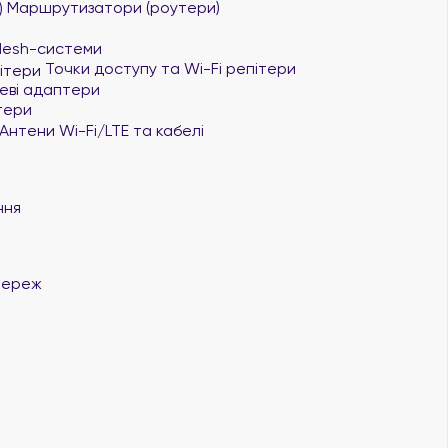
Маршрутизатори (роутери)
Mesh-системи
Точки доступу та Wi-Fi репітери
ві адаптери
тери
Антени Wi-Fi/LTE та кабелі
ння
мереж