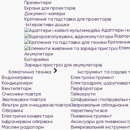
Презентери
Екрани для проекторів
Документ-камери
Кріплення та підставки для проекторів
Інтерактивні дошки
Адаптери і к
Відеор
Кріплення 
Елеме
Акумулятори
Батарейки
Зарядні пристрої для акумуляторів
Кліматична техніка
Інструмент та садова 
Водонагрівачі
Електроінструмент
Кондиціонери
Електродрилі, шуруповер
Вентилятори
Перфоратори
Очисники повітря
Гайкокрути
Зволожувачі повітря
Шліфувальні і полірувальн
Фільтри для очищувачів повітря
Зварювальне обладнання
Обігрівачі
переглянути все
Електричні конвектори
Пневмоінструмент
Інфрачервоні обігрівачі
Аксесуари для пневмоінс
Масляні радіатори
Вимірювальний інструмен