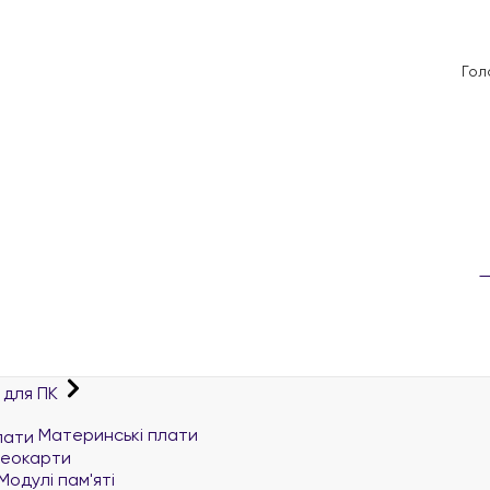
Гол
 для ПК
Материнські плати
деокарти
Модулі пам'яті