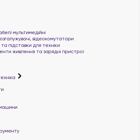
абелі мультимедійні
озгалужувачі, відеокомутатори
та підставки для техніки
нти живлення та зарядні пристрої
техніка
ти
і машини
трументу
т