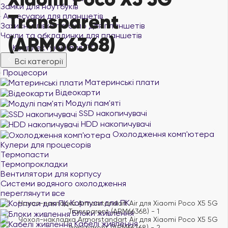
Замки для ноутбуків
Transparent
Аксесуари для планшетів
Захисні плівки та скло для планшетів
Чохли та обкладинки для планшетів
(ARM66368)
Комплектуючі для ПК
Всі категорії
Процесори
Материнські плати
Відеокарти
Модулі пам'яті
SSD накопичувачі
HDD накопичувачі
Охолодження комп'ютера
Кулери для процесорів
Термопасти
Термопрокладки
Вентилятори для корпусу
Системи водяного охолодження
переглянути все
Корпуси для ПК
Блоки живлення
Кабелі живлення