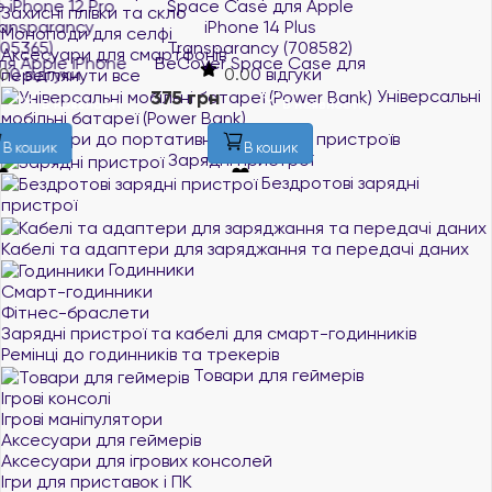
Space Case для Apple
для Realme C33 Black
Захисні плівки та скло
iPhone 14 Plus
(708667)
Моноподи для селфі
Transparancy (708582)
0.0
0 відгуки
Аксесуари для смартфонів
0.0
0 відгуки
переглянути все
251 грн
В наявності
Універсальні
375 грн
В наявності
мобільні батареї (Power Bank)
В кошик
Аксесуари до портативних зарядних пристроїв
В кошик
Зарядні пристрої
Бездротові зарядні
пристрої
Кабелі та адаптери для заряджання та передачі даних
Годинники
Смарт-годинники
Фітнес-браслети
Зарядні пристрої та кабелі для смарт-годинників
Ремінці до годинників та трекерів
Товари для геймерів
Ігрові консолі
Ігрові маніпулятори
Аксесуари для геймерів
Аксесуари для ігрових консолей
Ігри для приставок і ПК