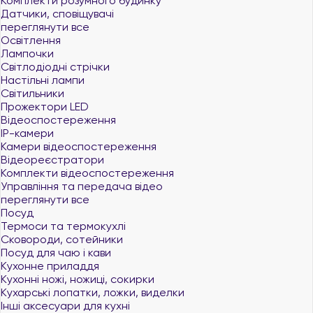
Комплекти розумного будинку
Датчики, сповіщувачі
переглянути все
Освітлення
Лампочки
Світлодіодні стрічки
Настільні лампи
Світильники
Прожектори LED
Відеоспостереження
IP-камери
Камери відеоспостереження
Відеореєстратори
Комплекти відеоспостереження
Управління та передача відео
переглянути все
Посуд
Термоси та термокухлі
Сковороди, сотейники
Посуд для чаю і кави
Кухонне приладдя
Кухонні ножі, ножиці, сокирки
Кухарські лопатки, ложки, виделки
Інші аксесуари для кухні