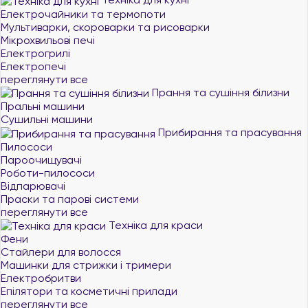
Електрочайники та термопоти
Мультиварки, скороварки та рисоварки
Мікрохвильові печі
Електрогрилі
Електропечі
переглянути все
Прання та сушіння білизни
Пральні машини
Сушильні машини
Прибирання та прасування
Пилососи
Пароочищувачі
Роботи-пилососи
Відпарювачі
Праски та парові системи
переглянути все
Техніка для краси
Фени
Стайлери для волосся
Машинки для стрижки і тримери
Електробритви
Епілятори та косметичні прилади
переглянути все