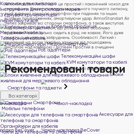
Ковпачки для конекторів
ArmorStandart Air Series - це простий і лаконічний чохол для
смартфона. Він виготовляється з щільного гнучкого силікону,
Інструменти для прокладки мереж
який відмінно захищає смартфон при падіннях та інших
З'єднувачі крученої пари
всіляких пошкодженнях, амортизуючи удар. ArmorStandart Air
переглянути все
Series закриває всі сторони смартфона, а також виступає
Кабельна продукція
над камерою і дисплеєм, що робить його особливо
Мережевий кабель
надійним. Чохол щільно сидить в руці, не ковзає. Його дуже
просто очищати від забруднень. Особливості: Легкий і
Телефонний кабель
приємний на дотик Надійно захищає від пошкоджень
Медіаконвертери
Виступає над камерою і діспеем Простий в очищенні
PoE адаптери
Телекомунікаційні шафи
KVM комутатори та кабелі
Рекомендовані товари
VoIP шлюзи і адаптери
Блоки
живлення для мережевого обладнання
Смартфони та гаджети
Всі категорії
Смартфони
Мобільні телефони
Аксесуари для
телефонів та смартфонів
Органайзери для кабелів
Чохол-накладка BeCover
Чохол-накладка BeCover
Чохли для телефонів та смартфонів