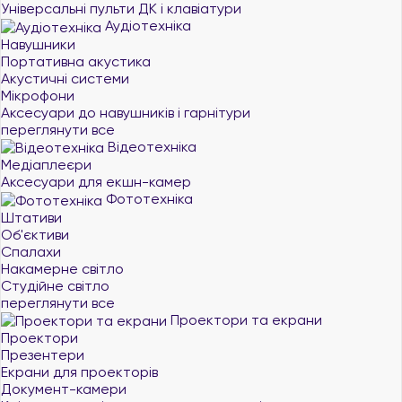
Універсальні пульти ДК і клавіатури
Аудіотехніка
Навушники
Портативна акустика
Акустичні системи
Мікрофони
Аксесуари до навушників і гарнітури
переглянути все
Відеотехніка
Медіаплеєри
Аксесуари для екшн-камер
Фототехніка
Штативи
Об'єктиви
Спалахи
Накамерне світло
Студійне світло
переглянути все
Проектори та екрани
Проектори
Презентери
Екрани для проекторів
Документ-камери