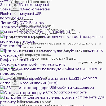
даних
У відділенні "Нова пошта"
Зовнішні SSD-накопичувачі
Зовнішні HDD-накопичувачі
Flash накопичувачі USB
Карти пам'яті
Як це працює:
Диски CD, DVD, Blue-ray
Замовляєте на сайті.
Клавіатури та комплекти
Обираєте зручний спосіб оплати.
Миші та трекболи
Забираєте у відділенні "Нова Пошта".
Ігрові поверхні та
Додаткова інформація:
килимки для мишок
При отриманні - перевірьте товар на цілісність та
Веб-камери
комплектацію.
Графічні планшети та
Отримання замовлення за документом, що
підтверджує особу.
аксесуари
Термін зберігання посилки - 5 днів.
Графічні планшети
згідно тарифів
Аксесуари для графічних планшетів
Фільтри живлення та
подовжувачі
Кур'єром "Нова пошта"
Джерела
безперебійного живлення (ДБЖ)
USB-хаби та кардрідери
Стабілізатори напруги
Як це працює:
Інструменти для
Замовляєте на сайті.
ремонту електроніки
Обираєте зручний спосіб оплати.