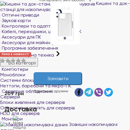
Кишені та док-
станції для накопичувачів
Оптичні приводи
Звукові карти
Контролери та адаптери
Кабелі, перехідники, шлейфи для ПК
Аксесуари для ПК
Аксесуари для майнінгу
Програмне забезпечення
Комп'ютерна техніка
Нема в наявності
Всі категорії
Комп'ютери
Моноблоки
Замовити
Системні блоки
Неттопи, баребони та мікро-ПК
Серверне обладнання
Поділіться с друзями
209 грн
Сервери
Блоки живлення для серверів
Доставка
Оперативна пам`ять для серверів
HDD для серверів
Монітори
Зовнішні накопичувачі