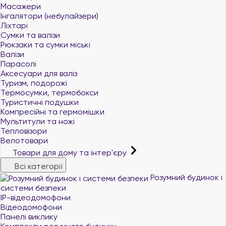
Масажери
Інгалятори (небулайзери)
Ліхтарі
Сумки та валізи
Рюкзаки та сумки міські
Валізи
Парасолі
Аксесуари для валіз
Туризм, подорожі
Термосумки, термобокси
Туристичні подушки
Компресійні та гермомішки
Мультитули та ножі
Тепловізори
Велотовари
Товари для дому та інтер'єру
Всі категорії
Розумний будинок і
системи безпеки
IP-відеодомофони
Відеодомофони
Панелі виклику