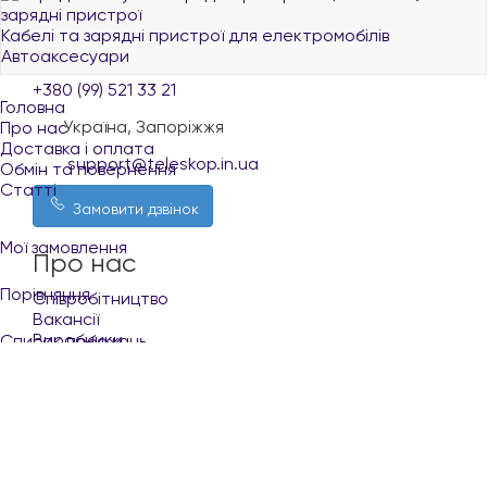
зарядні пристрої
+380 (96) 521 33 21
Кабелі та зарядні пристрої для електромобілів
Автоаксесуари
+380 (73) 521 33 21
+380 (99) 521 33 21
Головна
Україна, Запоріжжя
Про нас
Доставка і оплата
support@teleskop.in.ua
Обмін та повернення
Статті
Замовити дзвінок
Мої замовлення
Про нас
Порівняння
Співробітництво
Вакансії
Виробники
Список побажань
Покупцю
Кабінет
Укр
Рус
Доставка і оплата
Обмін та повернення
+380 (96) 521 33 21
Контакти
Умови користування сайтом