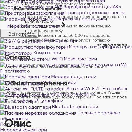
Акумуляторні батареї
Курʼєр доставляє посилку за адресою.
Зарядні пристрої для АКБ
Додаткова інформація:
Пристрої відеозахоплення
При отриманні - перевірьте товар на цілісність та
Мережеві перехідники
комплектацію.
Мережеве обладнання
Отримання замовлення за документом, що
підтверджує особу.
Всі категорії
Для замовлень понад 50 000 грн, адресна
доставка недоступна при оплаті готівкою.
3G/4G роутери
згідно тарифів
Маршрутизатори (роутери)
Комутатори
Оплата
Wi-Fi Mesh-системи
Точки доступу та Wi-
WayForPay (Visa/Mastercard), за реквізитами (IBAN),
Fi репітери
післяплатою
Мережеві адаптери
Обмін/повернення
Wi-Fi адаптери
Антени Wi-Fi/LTE та кабелі
Обмін і повернення товару здійснюється протягом 14 днів
Адаптери Powerline
після покупки, відповідно до закону України "Про захист прав
IP-телефони
споживачів України".
Bluetooth адаптери
Пасивне мережеве
обладнання
Опис
Патч-корди
Мережеві конектори