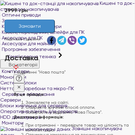
Кишені та док-
станції для накопичувачів
2999 грн
Оптичні приводи
Звукові карти
Замовити
Контролери та адаптери
Кабелі, перехідники, шлейфи для ПК
Аксесуари для ПК
Поділіться с друзями
Аксесуари для майнінгу
Програмне забезпечення
Доставка
Комп'ютерна техніка
Всі категорії
Комп'ютери
У відділенні "Нова пошта"
Моноблоки
Системні блоки
Неттопи, баребони та мікро-ПК
Серверне обладнання
Як це працює:
Сервери
Замовляєте на сайті.
Блоки живлення для серверів
Обираєте зручний спосіб оплати.
Оперативна пам`ять для серверів
Забираєте у відділенні "Нова Пошта".
HDD для серверів
Додаткова інформація:
Монітори
При отриманні - перевірьте товар на цілісність та
Зовнішні накопичувачі
комплектацію.
даних
Отримання замовлення за документом, що