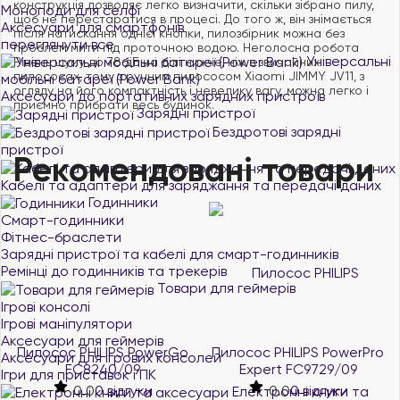
конструкція дозволяє легко визначити, скільки зібрано пилу,
Моноподи для селфі
щоб не перестаратися в процесі. До того ж, він знімається
Аксесуари для смартфонів
після натискання однієї кнопки, пилозбірник можна без
переглянути все
проблем мити під проточною водою. Неголосна робота
Універсальні
Рівень шуму до 78 дБ на ділі нижче, ніж в звичайних
пилососах, тому з ручним пилососом Xiaomi JIMMY JV11, з
мобільні батареї (Power Bank)
огляду на його компактність і невелику вагу, можна легко і
Аксесуари до портативних зарядних пристроїв
приємно прибрати весь будинок.
Зарядні пристрої
Бездротові зарядні
пристрої
Рекомендовані товари
Кабелі та адаптери для заряджання та передачі даних
Годинники
Смарт-годинники
Фітнес-браслети
Зарядні пристрої та кабелі для смарт-годинників
Ремінці до годинників та трекерів
Товари для геймерів
Ігрові консолі
Ігрові маніпулятори
Аксесуари для геймерів
Пилосос PHILIPS PowerGo
Пилосос PHILIPS PowerPro
Аксесуари для ігрових консолей
FC8240/09
Expert FC9729/09
Ігри для приставок і ПК
0.0
0 відгуки
0.0
0 відгуки
Електронні книги та