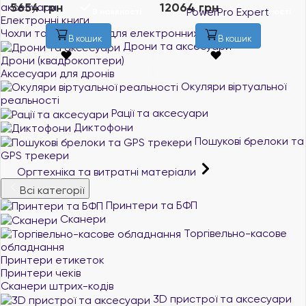
5654 грн
12064 грн
аксесуари
В наявності
В наявності
Електронні книги
Чохли та аксесуари для електронних книг
В кошик
В кошик
Дрони та аксесуари
Дрони (квадрокоптери)
Аксесуари для дронів
Окуляри віртуальної
реальності
Рації та аксесуари
Диктофони
Пошукові брелоки та
GPS трекери
Оргтехніка та витратні матеріали
Всі категорії
Принтери та БФП
Сканери
Торгівельно-касове
обладнання
Принтери етикеток
Принтери чеків
Сканери штрих-кодів
3D пристрої та аксесуари