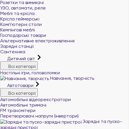
Розетки та вимикачі
УЗО, автомати, реле
Меблі та крісла
Крісла геймерські
Комп'ютерні столи
Кемпінгові меблі
Господарські товари
Альтернативне електроживлення
Зарядні станції
Сантехніка
Дитячий світ
Всі категорії
Настільні ігри, головоломки
Навчання, творчість
Автотовари
Всі категорії
Автомобільні відеореєстратори
Автомобільні тримачі
FM трансмітери
Перетворювачі напруги (інвертори)
Зарядні та пуско-
зарядні пристрої