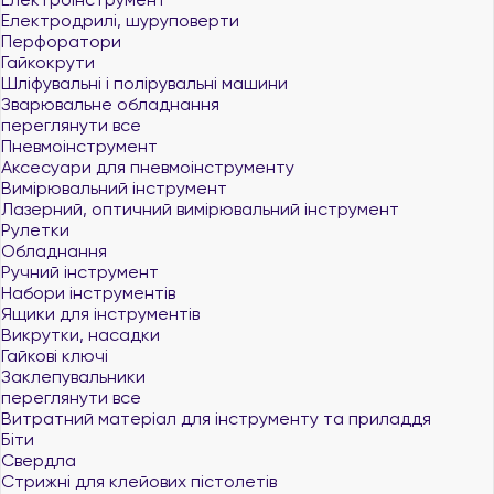
Електродрилі, шуруповерти
Перфоратори
Гайкокрути
Шліфувальні і полірувальні машини
Зварювальне обладнання
переглянути все
Пневмоінструмент
Аксесуари для пневмоінструменту
Вимірювальний інструмент
Лазерний, оптичний вимірювальний інструмент
Рулетки
Обладнання
Ручний інструмент
Набори інструментів
Ящики для інструментів
Викрутки, насадки
Гайкові ключі
Заклепувальники
переглянути все
Витратний матеріал для інструменту та приладдя
Біти
Свердла
Стрижні для клейових пістолетів