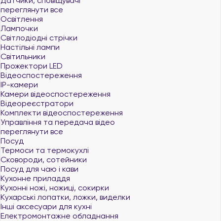
Датчики, сповіщувачі
переглянути все
Освітлення
Лампочки
Світлодіодні стрічки
Настільні лампи
Світильники
Прожектори LED
Відеоспостереження
IP-камери
Камери відеоспостереження
Відеореєстратори
Комплекти відеоспостереження
Управління та передача відео
переглянути все
Посуд
Термоси та термокухлі
Сковороди, сотейники
Посуд для чаю і кави
Кухонне приладдя
Кухонні ножі, ножиці, сокирки
Кухарські лопатки, ложки, виделки
Інші аксесуари для кухні
Електромонтажне обладнання