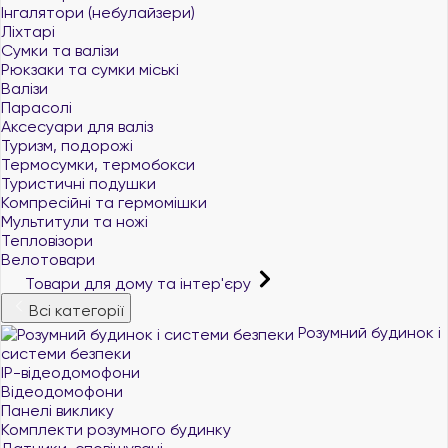
Інгалятори (небулайзери)
Ліхтарі
Сумки та валізи
Рюкзаки та сумки міські
Валізи
Парасолі
Аксесуари для валіз
Туризм, подорожі
Термосумки, термобокси
Туристичні подушки
Компресійні та гермомішки
Мультитули та ножі
Тепловізори
Велотовари
Товари для дому та інтер'єру
Всі категорії
Розумний будинок і
системи безпеки
IP-відеодомофони
Відеодомофони
Панелі виклику
Комплекти розумного будинку