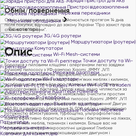
Зарядні пристрої для АКБ
Пристрої відеозахоплення
Обмін/повернення
Мережеві перехідники
Обмін і повернення товару здійснюється протягом 14 днів
Мережеве обладнання
після покупки, відповідно до закону України "Про захист прав
Всі категорії
споживачів України".
3G/4G роутери
Маршрутизатори (роутери)
Опис
Комутатори
Wi-Fi Mesh-системи
Точки доступу та Wi-
Боротися з пиловими кліщами і алергенами легко завдяки
Fi репітери
ручному пилососу з УФ-лампою Xiaomi JIMMY JV11
Мережеві адаптери
Найчастіше ми навіть не підозрюємо, скільки всього
Wi-Fi адаптери
накопичується глибоко в матрацах, м'яких меблях і килимах,
особливо, коли мова йде про пилових кліщів, шкідливих
Антени Wi-Fi/LTE та кабелі
мікроорганізмів і бактерій. Пилові кліщі, міцно чіпляються за
Адаптери Powerline
волокна тканин, ось чому їх неможливо очистити простим
IP-телефони
пилососом. Компактний ручний пилосос Xiaomi JIMMY JV11
Bluetooth адаптери
допоможе швидко і легко видалити всі забруднення! Двигун
450 Вт із швидкістю обертання 14 000 об/хв і неймовірною
Пасивне мережеве
потужністю всмоктування, турбощітка, ультрафіолетова
обладнання
лампа ефективно борються з кліщами і бактеріями на ліжках,
Патч-корди
інших м"яких меблів, тканинах і килимах. Більше вас не
Мережеві конектори
потурбують алергії і мікроскопічні шкідники! Глибоке
очищення з потужним високошвидкісним двигуном і
Ковпачки для конекторів