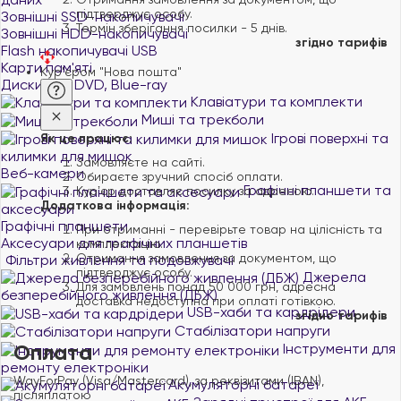
підтверджує особу.
Зовнішні SSD-накопичувачі
Термін зберігання посилки - 5 днів.
Зовнішні HDD-накопичувачі
згідно тарифів
Flash накопичувачі USB
Карти пам'яті
Кур'єром "Нова пошта"
Диски CD, DVD, Blue-ray
Клавіатури та комплекти
Миші та трекболи
Ігрові поверхні та
Як це працює:
килимки для мишок
Замовляєте на сайті.
Веб-камери
Обираєте зручний спосіб оплати.
Графічні планшети та
Курʼєр доставляє посилку за адресою.
Додаткова інформація:
аксесуари
Графічні планшети
При отриманні - перевірьте товар на цілісність та
Аксесуари для графічних планшетів
комплектацію.
Отримання замовлення за документом, що
Фільтри живлення та подовжувачі
підтверджує особу.
Джерела
Для замовлень понад 50 000 грн, адресна
безперебійного живлення (ДБЖ)
доставка недоступна при оплаті готівкою.
USB-хаби та кардрідери
згідно тарифів
Стабілізатори напруги
Оплата
Інструменти для
ремонту електроніки
WayForPay (Visa/Mastercard), за реквізитами (IBAN),
Акумуляторні батареї
післяплатою