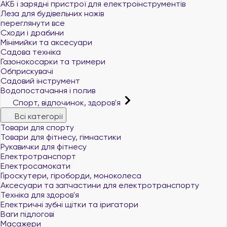
АКБ і зарядні пристрої для електроінструментів
Леза для будівельних ножів
переглянути все
Сходи і драбини
Мінімийки та аксесуари
Садова техніка
Газонокосарки та тримери
Обприскувачі
Садовий інструмент
Водопостачання і полив
Спорт, відпочинок, здоров'я
Всі категорії
Товари для спорту
Товари для фітнесу, гімнастики
Рукавички для фітнесу
Електротранспорт
Електросамокати
Гіроскутери, гіроборди, моноколеса
Аксесуари та запчастини для електротранспорту
Техніка для здоров'я
Електричні зубні щітки та іригатори
Ваги підлогові
Масажери