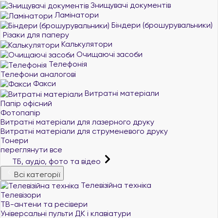
Знищувачі документів
Ламінатори
Біндери (брошурувальники)
Різаки для паперу
Калькулятори
Очищаючі засоби
Телефонія
Телефони аналогові
Факси
Витратні матеріали
Папір офісний
Фотопапір
Витратні матеріали для лазерного друку
Витратні матеріали для струменевого друку
Тонери
переглянути все
ТБ, аудіо, фото та відео
Всі категорії
Телевізійна техніка
Телевізори
ТВ-антени та ресівери
Універсальні пульти ДК і клавіатури