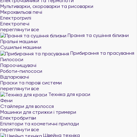
Електрочайники та термопоти
Мультиварки, скороварки та рисоварки
Мікрохвильові печі
Електрогрилі
Електропечі
переглянути все
Прання та сушіння білизни
Пральні машини
Сушильні машини
Прибирання та прасування
Пилососи
Пароочищувачі
Роботи-пилососи
Відпарювачі
Праски та парові системи
переглянути все
Техніка для краси
Фени
Стайлери для волосся
Машинки для стрижки і тримери
Електробритви
Епілятори та косметичні прилади
переглянути все
Швейна техніка