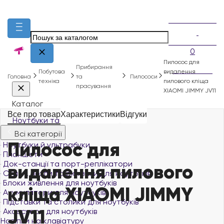
0
Пилосос для
Прибирання
Побутова
видалення
Головна
та
Пилососи
техніка
пилового кліща
прасування
XIAOMI JIMMY JV11
Каталог
Все про товар
Характеристики
Відгуки
Ноутбуки та планшети
Всі категорії
Пилосос для
Ноутбуки й ультрабуки
Планшети
Док-станції та порт-реплікатори
видалення пилового
Сумки, чохли та рюкзаки для ноутбуків
Блоки живлення для ноутбуків
кліща XIAOMI JIMMY
Акумулятори для ноутбуків
Підставки та столики для ноутбуків
JV11
Аксесуари для ноутбуків
Наліпки на клавіатуру