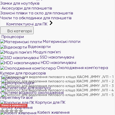
Замки для ноутбуків
Аксесуари для планшетів
Захисні плівки та скло для планшетів
Чохли та обкладинки для планшетів
Комплектуючі для ПК
Всі категорії
Процесори
Материнські плати
Відеокарти
Модулі пам'яті
SSD накопичувачі
HDD накопичувачі
Охолодження комп'ютера
Кулери для процесорів
Термопасти
Термопрокладки
Вентилятори для корпусу
Системи водяного охолодження
переглянути все
Корпуси для ПК
Нема в наявності
Блоки живлення
Кабелі живлення