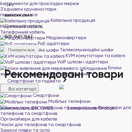
Інструменти для прокладки мереж
Тип:
З'єднувачі крученої пари
переглянути все
захисне скло
Кабельна продукція
Сумісні пристрої:
Мережевий кабель
Телефонний кабель
G31/G41/G42
Медіаконвертери
PoE адаптери
Телекомунікаційні шафи
Показати все
KVM комутатори та кабелі
VoIP шлюзи і адаптери
Блоки
Рекомендовані товари
живлення для мережевого обладнання
Смартфони та гаджети
Всі категорії
Смартфони
Мобільні телефони
Аксесуари для
телефонів та смартфонів
Органайзери для кабелів
Чохли для телефонів та смартфонів
Захисні плівки та скло