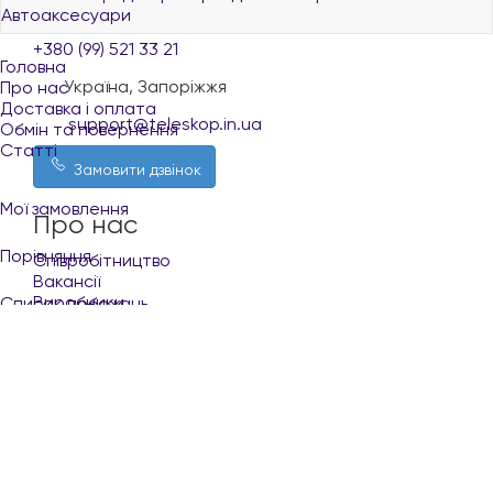
Автоаксесуари
+380 (73) 521 33 21
+380 (99) 521 33 21
Головна
Україна, Запоріжжя
Про нас
Доставка і оплата
support@teleskop.in.ua
Обмін та повернення
Статті
Замовити дзвінок
Мої замовлення
Про нас
Порівняння
Співробітництво
Вакансії
Виробники
Список побажань
Покупцю
Кабінет
Укр
Рус
Доставка і оплата
Обмін та повернення
+380 (96) 521 33 21
Контакти
Умови користування сайтом