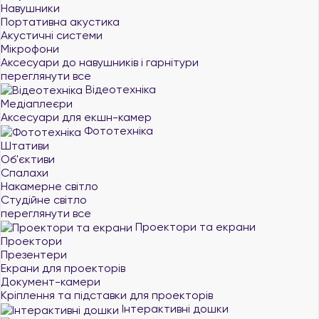
Навушники
Портативна акустика
Акустичні системи
Мікрофони
Аксесуари до навушників і гарнітури
переглянути все
Відеотехніка
Медіаплеєри
Аксесуари для екшн-камер
Фототехніка
Штативи
Об'єктиви
Спалахи
Накамерне світло
Студійне світло
переглянути все
Проектори та екрани
Проектори
Презентери
Екрани для проекторів
Документ-камери
Кріплення та підставки для проекторів
Інтерактивні дошки