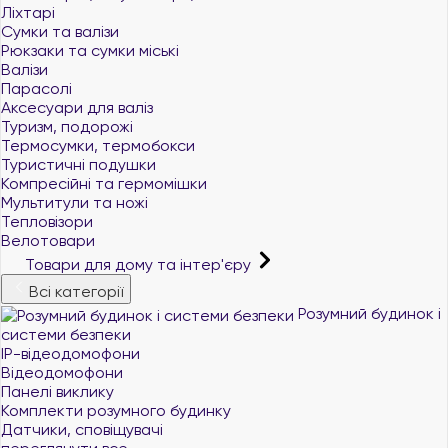
Ліхтарі
Сумки та валізи
Рюкзаки та сумки міські
Валізи
Парасолі
Аксесуари для валіз
Туризм, подорожі
Термосумки, термобокси
Туристичні подушки
Компресійні та гермомішки
Мультитули та ножі
Тепловізори
Велотовари
Товари для дому та інтер'єру
Всі категорії
Розумний будинок і
системи безпеки
IP-відеодомофони
Відеодомофони
Панелі виклику
Комплекти розумного будинку
Датчики, сповіщувачі