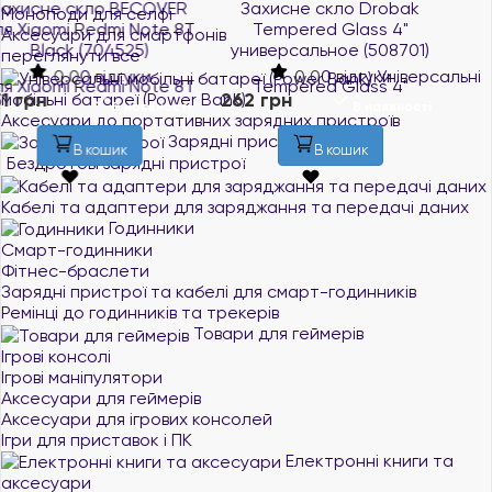
Захисне скло Drobak
Захисне скло BeCover
Моноподи для селфі
Tempered Glass 4"
для Samsung Galaxy A51
Аксесуари для смартфонів
универсальное (508701)
SM-A515 Black (704668)
переглянути все
0.0
0 відгуки
0.0
0 відгуки
Універсальні
262 грн
251 грн
мобільні батареї (Power Bank)
В наявності
В наявності
Аксесуари до портативних зарядних пристроїв
Зарядні пристрої
В кошик
В кошик
Бездротові зарядні пристрої
Кабелі та адаптери для заряджання та передачі даних
Годинники
Смарт-годинники
Фітнес-браслети
Зарядні пристрої та кабелі для смарт-годинників
Ремінці до годинників та трекерів
Товари для геймерів
Ігрові консолі
Ігрові маніпулятори
Аксесуари для геймерів
Аксесуари для ігрових консолей
Ігри для приставок і ПК
Електронні книги та
аксесуари