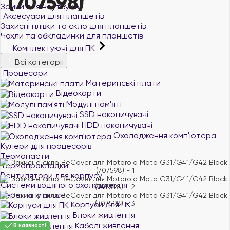
(707598)
Замки для ноутбуків
Аксесуари для планшетів
Захисні плівки та скло для планшетів
Чохли та обкладинки для планшетів
Комплектуючі для ПК
Всі категорії
Процесори
Материнські плати
Відеокарти
Модулі пам'яті
SSD накопичувачі
HDD накопичувачі
Охолодження комп'ютера
Кулери для процесорів
Термопасти
Термопрокладки
Вентилятори для корпусу
Системи водяного охолодження
переглянути все
Корпуси для ПК
Блоки живлення
Кабелі живлення
В наявності