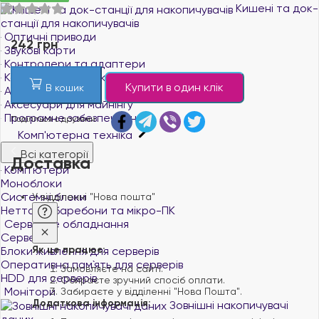
Кишені та док-
станції для накопичувачів
Оптичні приводи
242 грн
Звукові карти
Контролери та адаптери
Кабелі, перехідники, шлейфи для ПК
Купити в один клік
В кошик
Аксесуари для ПК
Аксесуари для майнінгу
Програмне забезпечення
Поділіться с друзями
Комп'ютерна техніка
Всі категорії
Доставка
Комп'ютери
Моноблоки
Системні блоки
У відділенні "Нова пошта"
Неттопи, баребони та мікро-ПК
Серверне обладнання
Сервери
Як це працює:
Блоки живлення для серверів
Оперативна пам`ять для серверів
Замовляєте на сайті.
HDD для серверів
Обираєте зручний спосіб оплати.
Монітори
Забираєте у відділенні "Нова Пошта".
Додаткова інформація:
Зовнішні накопичувачі