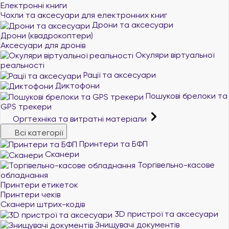
Електронні книги
Чохли та аксесуари для електронних книг
Дрони та аксесуари
Дрони (квадрокоптери)
Аксесуари для дронів
Окуляри віртуальної
реальності
Рації та аксесуари
Диктофони
Пошукові брелоки та
GPS трекери
Оргтехніка та витратні матеріали
Всі категорії
Принтери та БФП
Сканери
Торгівельно-касове
обладнання
Принтери етикеток
Принтери чеків
Сканери штрих-кодів
3D пристрої та аксесуари
Знищувачі документів