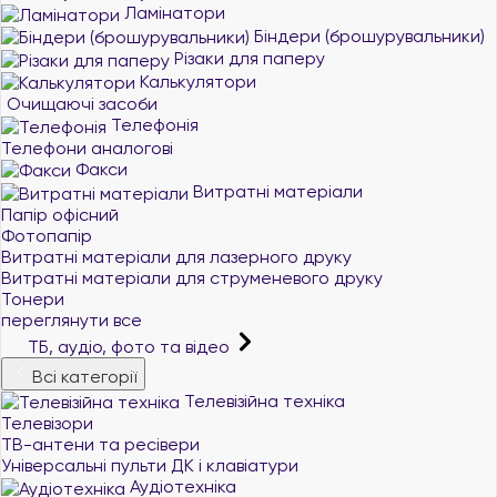
Ламінатори
Біндери (брошурувальники)
Різаки для паперу
Калькулятори
Очищаючі засоби
Телефонія
Телефони аналогові
Факси
Витратні матеріали
Папір офісний
Фотопапір
Витратні матеріали для лазерного друку
Витратні матеріали для струменевого друку
Тонери
переглянути все
ТБ, аудіо, фото та відео
Всі категорії
Телевізійна техніка
Телевізори
ТВ-антени та ресівери
Універсальні пульти ДК і клавіатури
Аудіотехніка