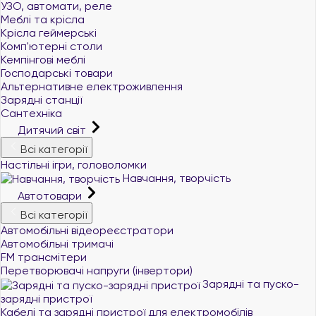
УЗО, автомати, реле
Меблі та крісла
Крісла геймерські
Комп'ютерні столи
Кемпінгові меблі
Господарські товари
Альтернативне електроживлення
Зарядні станції
Сантехніка
Дитячий світ
Всі категорії
Настільні ігри, головоломки
Навчання, творчість
Автотовари
Всі категорії
Автомобільні відеореєстратори
Автомобільні тримачі
FM трансмітери
Перетворювачі напруги (інвертори)
Зарядні та пуско-
зарядні пристрої
+380 (96) 521 33 21
Кабелі та зарядні пристрої для електромобілів