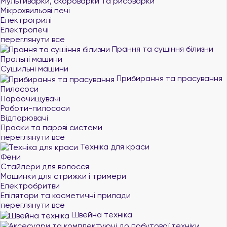
Мультиварки, скороварки та рисоварки
Мікрохвильові печі
Електрогрилі
Електропечі
переглянути все
Прання та сушіння білизни
Пральні машини
Сушильні машини
Прибирання та прасування
Пилососи
Пароочищувачі
Роботи-пилососи
Відпарювачі
Праски та парові системи
переглянути все
Техніка для краси
Фени
Стайлери для волосся
Машинки для стрижки і тримери
Електробритви
Епілятори та косметичні прилади
переглянути все
Швейна техніка