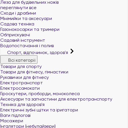
Леза для будівельних ножів
переглянути все
Сходи і драбини
Мінімийки та аксесуари
Садова техніка
Газонокосарки та тримери
Обприскувачі
Садовий інструмент
Водопостачання і полив
Спорт, відпочинок, здоров'я
Всі категорії
Товари для спорту
Товари для фітнесу, гімнастики
Рукавички для фітнесу
Електротранспорт
Електросамокати
Гіроскутери, гіроборди, моноколеса
Аксесуари та запчастини для електротранспорту
Техніка для здоров'я
Електричні зубні щітки та іригатори
Ваги підлогові
Масажери
Інгалятори (небулайзери)