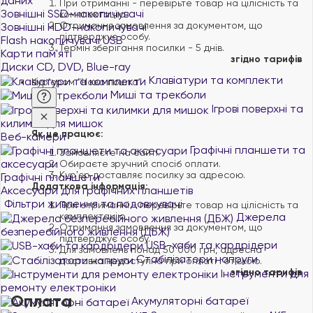
даних
При отриманні - перевірьте товар на цілісність та
Зовнішні SSD-накопичувачі
комплектацію.
Отримання замовлення за документом, що
Зовнішні HDD-накопичувачі
підтверджує особу.
Flash накопичувачі USB
Термін зберігання посилки - 5 днів.
Карти пам'яті
згідно тарифів
Диски CD, DVD, Blue-ray
Клавіатури та комплекти
Кур'єром "Нова пошта"
Миші та трекболи
Ігрові поверхні та
килимки для мишок
Як це працює:
Веб-камери
Графічні планшети та
Замовляєте на сайті.
аксесуари
Обираєте зручний спосіб оплати.
Курʼєр доставляє посилку за адресою.
Графічні планшети
Додаткова інформація:
Аксесуари для графічних планшетів
Фільтри живлення та подовжувачі
При отриманні - перевірьте товар на цілісність та
комплектацію.
Джерела
Отримання замовлення за документом, що
безперебійного живлення (ДБЖ)
підтверджує особу.
USB-хаби та кардрідери
Для замовлень понад 50 000 грн, адресна
Стабілізатори напруги
доставка недоступна при оплаті готівкою.
згідно тарифів
Інструменти для
ремонту електроніки
Оплата
Акумуляторні батареї