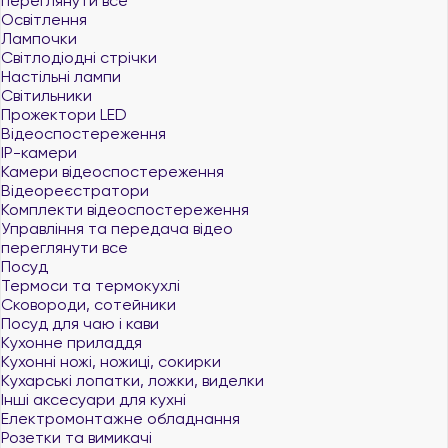
переглянути все
Освітлення
Лампочки
Світлодіодні стрічки
Настільні лампи
Світильники
Прожектори LED
Відеоспостереження
IP-камери
Камери відеоспостереження
Відеореєстратори
Комплекти відеоспостереження
Управління та передача відео
переглянути все
Посуд
Термоси та термокухлі
Сковороди, сотейники
Посуд для чаю і кави
Кухонне приладдя
Кухонні ножі, ножиці, сокирки
Кухарські лопатки, ложки, виделки
Інші аксесуари для кухні
Електромонтажне обладнання
Розетки та вимикачі