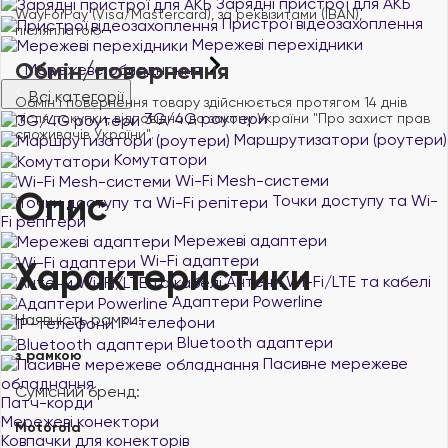
Зарядні пристрої для АКБ
WayForPay (Visa/Mastercard), за реквізитами (IBAN),
Пристрої відеозахоплення
післяплатою
Мережеві перехідники
Обмін/повернення
Мережеве обладнання
Всі категорії
Обмін і повернення товару здійснюється протягом 14 днів
3G/4G роутери
після покупки, відповідно до закону України "Про захист прав
споживачів України".
Маршрутизатори (роутери)
Комутатори
Wi-Fi Mesh-системи
Опис
Точки доступу та Wi-
Fi репітери
Мережеві адаптери
Wi-Fi адаптери
Характеристики
Антени Wi-Fi/LTE та кабелі
Адаптери Powerline
Наявність рамки:
IP-телефони
Bluetooth адаптери
з рамкою
Пасивне мережеве
обладнання
Сумісний бренд:
Патч-корди
Мережеві конектори
Motorola
Ковпачки для конекторів