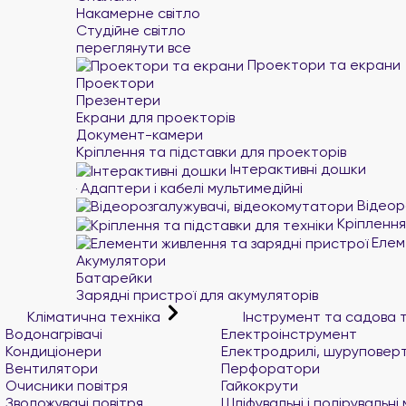
Накамерне світло
Студійне світло
переглянути все
Проектори та екрани
Проектори
Презентери
Екрани для проекторів
Документ-камери
Кріплення та підставки для проекторів
Інтерактивні дошки
Адаптери і кабелі мультимедійні
Відеор
Кріплення 
Елеме
Акумулятори
Батарейки
Зарядні пристрої для акумуляторів
Кліматична техніка
Інструмент та садова 
Водонагрівачі
Електроінструмент
Кондиціонери
Електродрилі, шуруповер
Вентилятори
Перфоратори
Очисники повітря
Гайкокрути
Зволожувачі повітря
Шліфувальні і полірувальн