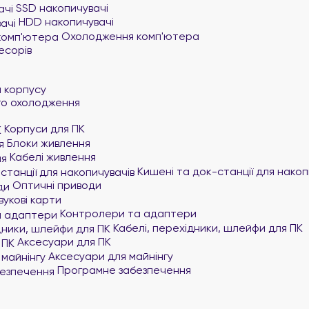
SSD накопичувачі
HDD накопичувачі
Охолодження комп'ютера
есорів
и
 корпусу
го охолодження
Корпуси для ПК
Блоки живлення
Кабелі живлення
Кишені та док-станції для накоп
Оптичні приводи
вукові карти
Контролери та адаптери
Кабелі, перехідники, шлейфи для ПК
Аксесуари для ПК
Аксесуари для майнінгу
Програмне забезпечення