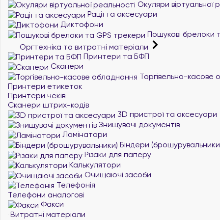
Окуляри віртуальної 
Рації та аксесуари
Диктофони
Пошукові брелоки 
Оргтехніка та витратні матеріали
Принтери та БФП
Сканери
Торгівельно-касове 
Принтери етикеток
Принтери чеків
Сканери штрих-кодів
3D пристрої та аксесуари
Знищувачі документів
Ламінатори
Біндери (брошурувальники
Різаки для паперу
Калькулятори
Очищаючі засоби
Телефонія
Телефони аналогові
Факси
Витратні матеріали