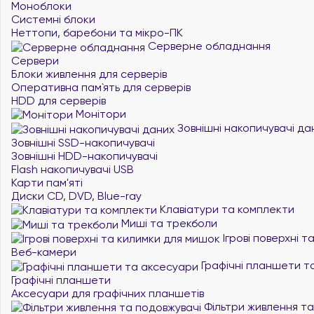
Моноблоки
Системні блоки
Неттопи, баребони та мікро-ПК
Серверне обладнання
Сервери
Блоки живлення для серверів
Оперативна пам`ять для серверів
HDD для серверів
Монітори
Зовнішні накопичувачі да
Зовнішні SSD-накопичувачі
Зовнішні HDD-накопичувачі
Flash накопичувачі USB
Карти пам'яті
Диски CD, DVD, Blue-ray
Клавіатури та комплекти
Миші та трекболи
Ігрові поверхні 
Веб-камери
Графічні планшети т
Графічні планшети
Аксесуари для графічних планшетів
Фільтри живлення та