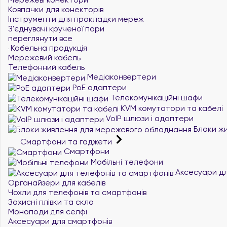
Ковпачки для конекторів
Інструменти для прокладки мереж
З'єднувачі крученої пари
переглянути все
Кабельна продукція
Мережевий кабель
Телефонний кабель
Медіаконвертери
PoE адаптери
Телекомунікаційні шафи
KVM комутатори та кабелі
VoIP шлюзи і адаптери
Блоки жи
Смартфони та гаджети
Смартфони
Мобільні телефони
Аксесуари дл
Органайзери для кабелів
Чохли для телефонів та смартфонів
Захисні плівки та скло
Моноподи для селфі
Аксесуари для смартфонів