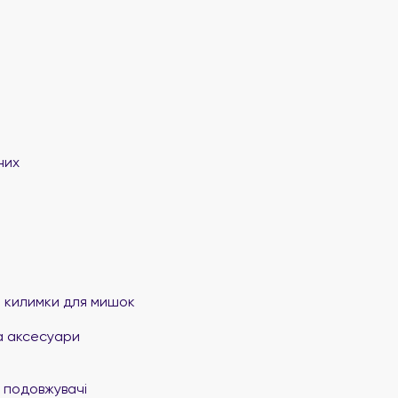
них
та килимки для мишок
а аксесуари
 подовжувачі