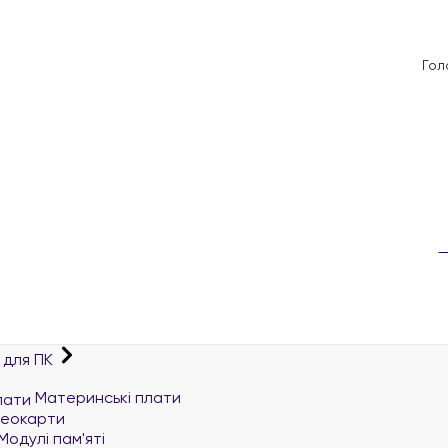
Гол
 для ПК
Материнські плати
деокарти
Модулі пам'яті