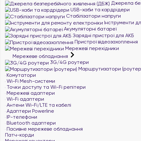
Джерела без
USB-хаби та кардрідери
Стабілізатори напруги
Інструменти дл
Акумуляторні батареї
Зарядні пристрої для АКБ
Пристрої відеозахоплення
Мережеві перехідники
Мережеве обладнання
3G/4G роутери
Маршрутизатори (роутер
Комутатори
Wi-Fi Mesh-системи
Точки доступу та Wi-Fi репітери
Мережеві адаптери
Wi-Fi адаптери
Антени Wi-Fi/LTE та кабелі
Адаптери Powerline
IP-телефони
Bluetooth адаптери
Пасивне мережеве обладнання
Патч-корди
Мережеві конектори