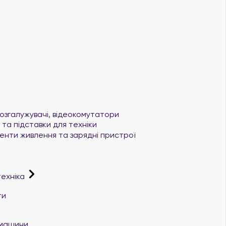
озгалужувачі, відеокомутатори
та підставки для техніки
нти живлення та зарядні пристрої
техніка
ти
і машини