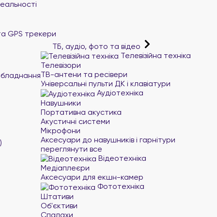
реальності
та GPS трекери
ТБ, аудіо, фото та відео
Телевізійна техніка
Телевізори
ТВ-антени та ресівери
обладнання
Універсальні пульти ДК і клавіатури
Аудіотехніка
Навушники
Портативна акустика
Акустичні системи
Мікрофони
Аксесуари до навушників і гарнітури
)
переглянути все
Відеотехніка
Медіаплеєри
Аксесуари для екшн-камер
Фототехніка
Штативи
Об'єктиви
Спалахи