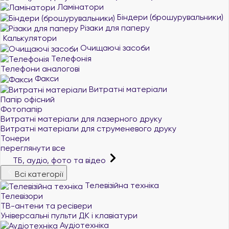
Ламінатори
Біндери (брошурувальники)
Різаки для паперу
Калькулятори
Очищаючі засоби
Телефонія
Телефони аналогові
Факси
Витратні матеріали
Папір офісний
Фотопапір
Витратні матеріали для лазерного друку
Витратні матеріали для струменевого друку
Тонери
переглянути все
ТБ, аудіо, фото та відео
Всі категорії
Телевізійна техніка
Телевізори
ТВ-антени та ресівери
Універсальні пульти ДК і клавіатури
Аудіотехніка