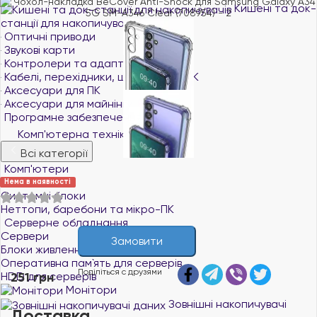
Кишені та док-
станції для накопичувачів
Оптичні приводи
Звукові карти
Контролери та адаптери
Кабелі, перехідники, шлейфи для ПК
Аксесуари для ПК
Аксесуари для майнінгу
Програмне забезпечення
Комп'ютерна техніка
Всі категорії
Комп'ютери
Моноблоки
Нема в наявності
Системні блоки
Неттопи, баребони та мікро-ПК
Серверне обладнання
Сервери
Замовити
Блоки живлення для серверів
Оперативна пам`ять для серверів
Поділіться с друзями
HDD для серверів
251 грн
Монітори
Зовнішні накопичувачі
Доставка