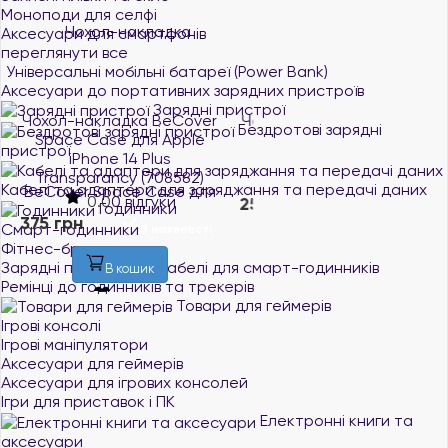
Моноподи для селфі
Аксесуари для смартфонів
переглянути все
Універсальні мобільні батареї (Power Bank)
Аксесуари до портативних зарядних пристроїв
Зарядні пристрої
Чохол-накладка BeCover
Чохол-накладка BeCover
Бездротові зарядні
Space Case для Apple
для Realme C33 Black
пристрої
iPhone 14 Plus
(708667)
Transparancy (708582)
0.0
0 відгуки
Кабелі та адаптери для заряджання та передачі даних
0.0
0 відгуки
251 грн
Годинники
В наявності
375 грн
Смарт-годинники
В наявності
Фітнес-браслети
В кошик
Зарядні пристрої та кабелі для смарт-годинників
В кошик
Ремінці до годинників та трекерів
Товари для геймерів
Ігрові консолі
Ігрові маніпулятори
Аксесуари для геймерів
Аксесуари для ігрових консолей
Ігри для приставок і ПК
Електронні книги та
аксесуари