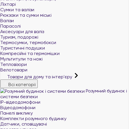
Ліхтарі
Сумки та валізи
Рюкзаки та сумки міські
Валізи
Парасолі
Аксесуари для валіз
Туризм, подорожі
Термосумки, термобокси
Туристичні подушки
Компресійні та гермомішки
Мультитули та ножі
Тепловізори
Велотовари
Товари для дому та інтер'єру
Всі категорії
Розумний будинок і
системи безпеки
IP-відеодомофони
Відеодомофони
Панелі виклику
Комплекти розумного будинку
Датчики, сповіщувачі