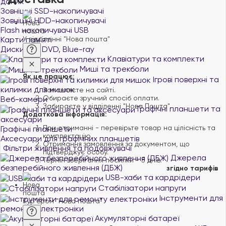
даних
Зовнішні SSD-накопичувачі
Зовнішні HDD-накопичувачі
Flash накопичувачі USB
Карти пам'яті
У відділенні "Нова пошта"
Диски CD, DVD, Blue-ray
Клавіатури та комплекти
Миші та трекболи
Як це працює:
Ігрові поверхні та
килимки для мишок
Замовляєте на сайті.
Обираєте зручний спосіб оплати.
Веб-камери
Забираєте у відділенні "Нова Пошта".
Графічні планшети та
Додаткова інформація:
аксесуари
При отриманні - перевірьте товар на цілісність та
Графічні планшети
комплектацію.
Аксесуари для графічних планшетів
Отримання замовлення за документом, що
Фільтри живлення та подовжувачі
підтверджує особу.
Джерела
Термін зберігання посилки - 5 днів.
безперебійного живлення (ДБЖ)
згідно тарифів
USB-хаби та кардрідери
Стабілізатори напруги
Інструменти для
Кур'єром "Нова пошта"
ремонту електроніки
Акумуляторні батареї