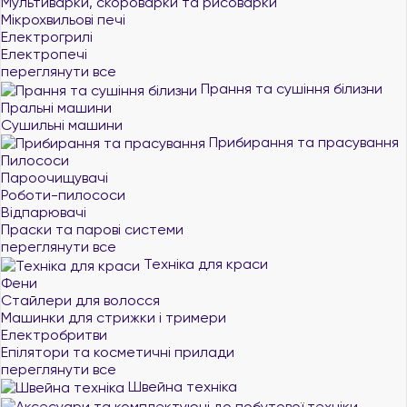
Мультиварки, скороварки та рисоварки
Мікрохвильові печі
Електрогрилі
Електропечі
переглянути все
Прання та сушіння білизни
Пральні машини
Сушильні машини
Прибирання та прасування
Пилососи
Пароочищувачі
Роботи-пилососи
Відпарювачі
Праски та парові системи
переглянути все
Техніка для краси
Фени
Стайлери для волосся
Машинки для стрижки і тримери
Електробритви
Епілятори та косметичні прилади
переглянути все
Швейна техніка