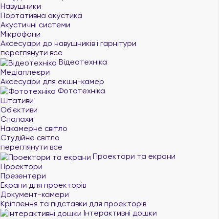
Навушники
Портативна акустика
Акустичні системи
Мікрофони
Аксесуари до навушників і гарнітури
переглянути все
Відеотехніка
Медіаплеєри
Аксесуари для екшн-камер
Фототехніка
Штативи
Об'єктиви
Спалахи
Накамерне світло
Студійне світло
переглянути все
Проектори та екрани
Проектори
Презентери
Екрани для проекторів
Документ-камери
Кріплення та підставки для проекторів
Інтерактивні дошки