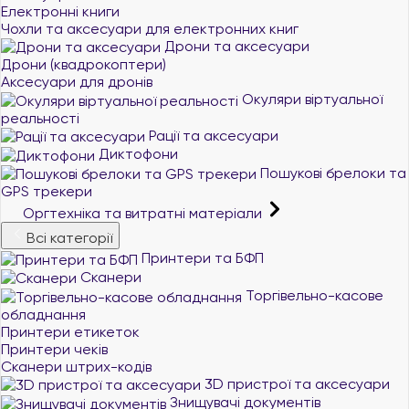
Електронні книги
Чохли та аксесуари для електронних книг
Дрони та аксесуари
Дрони (квадрокоптери)
Аксесуари для дронів
Окуляри віртуальної
реальності
Рації та аксесуари
Диктофони
Пошукові брелоки та
GPS трекери
Оргтехніка та витратні матеріали
Всі категорії
Принтери та БФП
Сканери
Торгівельно-касове
обладнання
Принтери етикеток
Принтери чеків
Сканери штрих-кодів
3D пристрої та аксесуари
Знищувачі документів