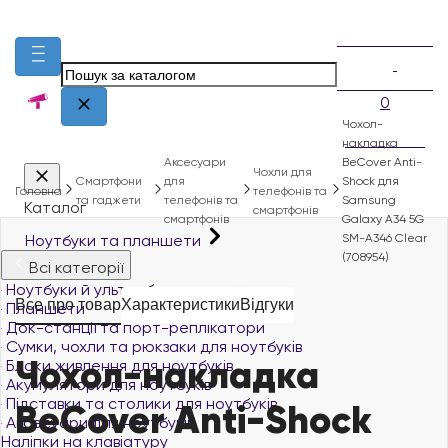
0
Чохол-
накладка
Аксесуари
BeCover Anti-
Чохли для
Смартфони
для
Shock для
Головна
телефонів та
та гаджети
телефонів та
Samsung
Каталог
смартфонів
смартфонів
Galaxy A34 5G
Ноутбуки та планшети
SM-A346 Clear
(708954)
Всі категорії
Ноутбуки й ультрабуки
Все про товар
Характеристики
Відгуки
Планшети
Док-станції та порт-реплікатори
Сумки, чохли та рюкзаки для ноутбуків
Чохол-накладка
Блоки живлення для ноутбуків
Акумулятори для ноутбуків
Підставки та столики для ноутбуків
BeCover Anti-Shock
Аксесуари для ноутбуків
Наліпки на клавіатуру