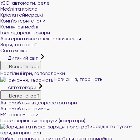
УЗО, автомати, реле
Меблі та крісла
Крісла геймерські
Комп'ютерні столи
Кемпінгові меблі
Господарські товари
Альтернативне електроживлення
Зарядні станції
Сантехніка
Дитячий світ
Всі категорії
Настільні ігри, головоломки
Навчання, творчість
Автотовари
Всі категорії
Автомобільні відеореєстратори
Автомобільні тримачі
FM трансмітери
Перетворювачі напруги (інвертори)
Зарядні та пуско-
зарядні пристрої
+380 (96) 521 33 21
Кабелі та зарядні пристрої для електромобілів