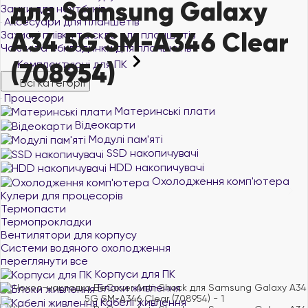
для Samsung Galaxy
Замки для ноутбуків
Аксесуари для планшетів
A34 5G SM-A346 Clear
Захисні плівки та скло для планшетів
Чохли та обкладинки для планшетів
(708954)
Комплектуючі для ПК
Всі категорії
Процесори
Материнські плати
Відеокарти
Модулі пам'яті
SSD накопичувачі
HDD накопичувачі
Охолодження комп'ютера
Кулери для процесорів
Термопасти
Термопрокладки
Вентилятори для корпусу
Системи водяного охолодження
переглянути все
Корпуси для ПК
Блоки живлення
Кабелі живлення