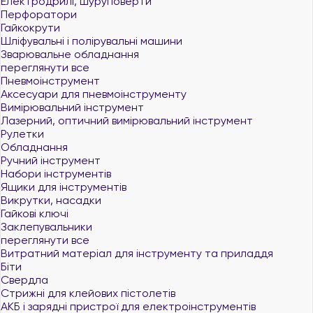
Електродрилі, шуруповерти
Перфоратори
Гайкокрути
Шліфувальні і полірувальні машини
Зварювальне обладнання
переглянути все
Пневмоінструмент
Аксесуари для пневмоінструменту
Вимірювальний інструмент
Лазерний, оптичний вимірювальний інструмент
Рулетки
Обладнання
Ручний інструмент
Набори інструментів
Ящики для інструментів
Викрутки, насадки
Гайкові ключі
Заклепувальники
переглянути все
Витратний матеріал для інструменту та приладдя
Біти
Свердла
Стрижні для клейових пістолетів
АКБ і зарядні пристрої для електроінструментів