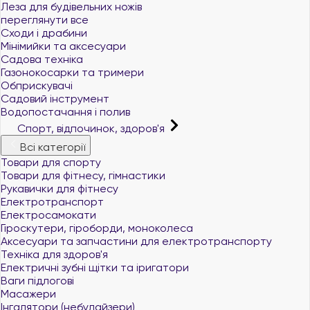
Леза для будівельних ножів
переглянути все
Сходи і драбини
Мінімийки та аксесуари
Садова техніка
Газонокосарки та тримери
Обприскувачі
Садовий інструмент
Водопостачання і полив
Спорт, відпочинок, здоров'я
Всі категорії
Товари для спорту
Товари для фітнесу, гімнастики
Рукавички для фітнесу
Електротранспорт
Електросамокати
Гіроскутери, гіроборди, моноколеса
Аксесуари та запчастини для електротранспорту
Техніка для здоров'я
Електричні зубні щітки та іригатори
Ваги підлогові
Масажери
Інгалятори (небулайзери)