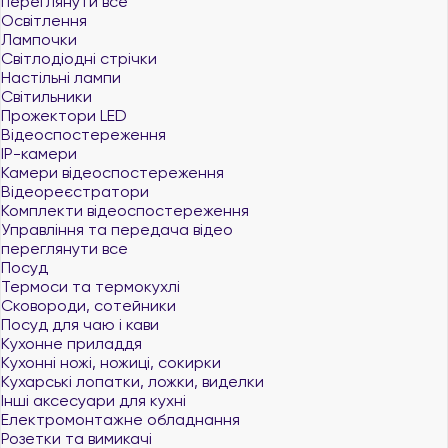
переглянути все
Освітлення
Лампочки
Світлодіодні стрічки
Настільні лампи
Світильники
Прожектори LED
Відеоспостереження
IP-камери
Камери відеоспостереження
Відеореєстратори
Комплекти відеоспостереження
Управління та передача відео
переглянути все
Посуд
Термоси та термокухлі
Сковороди, сотейники
Посуд для чаю і кави
Кухонне приладдя
Кухонні ножі, ножиці, сокирки
Кухарські лопатки, ложки, виделки
Інші аксесуари для кухні
Електромонтажне обладнання
Розетки та вимикачі