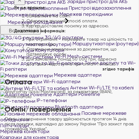
Зарядні пристрої для АКБ
Пристрої відеозахоплення
Як це працює:
Мережеві перехідники
Замовляєте на сайті.
Обираєте зручний спосіб оплати.
Мережеве обладнання
Курʼєр доставляє посилку за адресою.
Всі категорії
Додаткова інформація:
3G/4G роутери
При отриманні - перевірьте товар на цілісність та
Маршрутизатори (роутери)
комплектацію.
Отримання замовлення за документом, що
Комутатори
підтверджує особу.
Wi-Fi Mesh-системи
Для замовлень понад 50 000 грн, адресна
Точки доступу та Wi-
доставка недоступна при оплаті готівкою.
Fi репітери
згідно тарифів
Мережеві адаптери
Оплата
Wi-Fi адаптери
Антени Wi-Fi/LTE та кабелі
WayForPay (Visa/Mastercard), за реквізитами (IBAN),
Адаптери Powerline
післяплатою
IP-телефони
Bluetooth адаптери
Обмін/повернення
Пасивне мережеве
Обмін і повернення товару здійснюється протягом 14 днів
обладнання
після покупки, відповідно до закону України "Про захист прав
Патч-корди
споживачів України".
Мережеві конектори
Ковпачки для конекторів