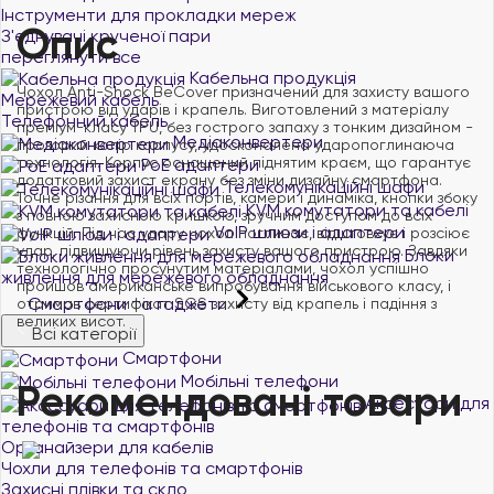
Інструменти для прокладки мереж
Опис
З'єднувачі крученої пари
переглянути все
Кабельна продукція
Чохол Anti-Shock BeCover призначений для захисту вашого
Мережевий кабель
пристрою від ударів і крапель. Виготовлений з матеріалу
Телефонний кабель
преміум-класу TPU, без гострого запаху з тонким дизайном -
Медіаконвертери
прозорий колір корпусу, удосконалена ударопоглинаюча
технологія. Корпус оснащений піднятим краєм, що гарантує
PoE адаптери
додатковий захист екрану без зміни дизайну смартфона.
Телекомунікаційні шафи
Точне різання для всіх портів, камери і динаміка, кнопки збоку
KVM комутатори та кабелі
з повною захисною кришкою, зручним доступом до всіх
VoIP шлюзи і адаптери
функцій. Під час удару чохол поглинає, відштовхує і розсіює
удар, підвищуючи рівень захисту вашого пристрою. Завдяки
Блоки
технологічно просунутим матеріалами, чохол успішно
живлення для мережевого обладнання
пройшов американське випробування військового класу, і
Смартфони та гаджети
отримав сертифікат SGS захисту від крапель і падіння з
великих висот.
Всі категорії
Смартфони
Мобільні телефони
Рекомендовані товари
Аксесуари для
телефонів та смартфонів
Органайзери для кабелів
Чохли для телефонів та смартфонів
Захисні плівки та скло