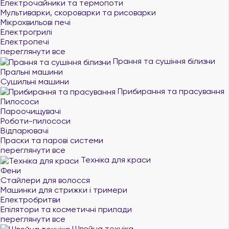
Електрочайники та термопоти
Мультиварки, скороварки та рисоварки
Мікрохвильові печі
Електрогрилі
Електропечі
переглянути все
Прання та сушіння білизни
Пральні машини
Сушильні машини
Прибирання та прасування
Пилососи
Пароочищувачі
Роботи-пилососи
Відпарювачі
Праски та парові системи
переглянути все
Техніка для краси
Фени
Стайлери для волосся
Машинки для стрижки і тримери
Електробритви
Епілятори та косметичні прилади
переглянути все
Швейна техніка