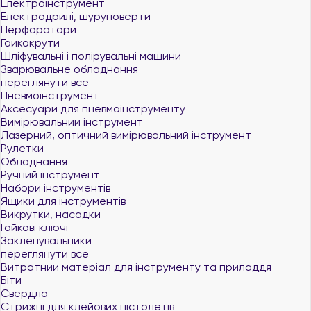
Електроінструмент
Електродрилі, шуруповерти
Перфоратори
Гайкокрути
Шліфувальні і полірувальні машини
Зварювальне обладнання
переглянути все
Пневмоінструмент
Аксесуари для пневмоінструменту
Вимірювальний інструмент
Лазерний, оптичний вимірювальний інструмент
Рулетки
Обладнання
Ручний інструмент
Набори інструментів
Ящики для інструментів
Викрутки, насадки
Гайкові ключі
Заклепувальники
переглянути все
Витратний матеріал для інструменту та приладдя
Біти
Свердла
Стрижні для клейових пістолетів