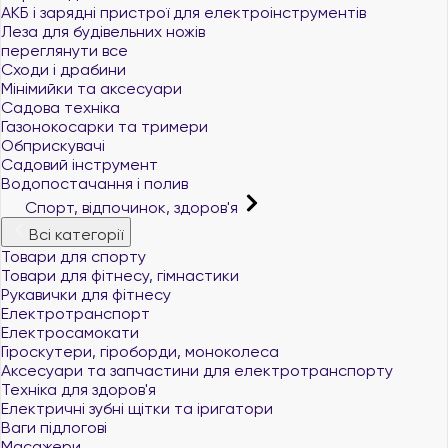
АКБ і зарядні пристрої для електроінструментів
Леза для будівельних ножів
переглянути все
Сходи і драбини
Мінімийки та аксесуари
Садова техніка
Газонокосарки та тримери
Обприскувачі
Садовий інструмент
Водопостачання і полив
Спорт, відпочинок, здоров'я
Всі категорії
Товари для спорту
Товари для фітнесу, гімнастики
Рукавички для фітнесу
Електротранспорт
Електросамокати
Гіроскутери, гіроборди, моноколеса
Аксесуари та запчастини для електротранспорту
Техніка для здоров'я
Електричні зубні щітки та іригатори
Ваги підлогові
Масажери