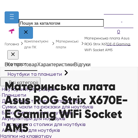
0
Материнська плата Asus
Комплектуючі
Материнські
Головна
ROG Strix X670E-E Gaming
для ПК
плати
WiFi Socket AM5
Каталог
Все про товар
Характеристики
Відгуки
Ноутбуки та планшети
Материнська плата
Всі категорії
Ноутбуки й ультрабуки
Планшети
Asus ROG Strix X670E-
Док-станції та порт-реплікатори
Сумки, чохли та рюкзаки для ноутбуків
E Gaming WiFi Socket
Блоки живлення для ноутбуків
Акумулятори для ноутбуків
AM5
Підставки та столики для ноутбуків
Аксесуари для ноутбуків
Наліпки на клавіатуру