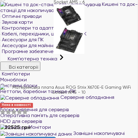
Кишені та док-
станції для накопичувачів
Оптичні приводи
Звукові карти
Контролери та адаптери
Кабелі, перехідники, шлейфи для ПК
Аксесуари для ПК
Аксесуари для майнінгу
Програмне забезпечення
Комп'ютерна техніка
Всі категорії
Комп'ютери
Моноблоки
Системні блоки
Неттопи, баребони та мікро-ПК
Серверне обладнання
Сервери
Нема в наявності
Блоки живлення для серверів
Оперативна пам`ять для серверів
HDD для серверів
22525 грн
Монітори
Зовнішні накопичувачі