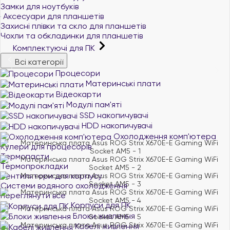
Замки для ноутбуків
Аксесуари для планшетів
Захисні плівки та скло для планшетів
Чохли та обкладинки для планшетів
Комплектуючі для ПК
Всі категорії
Процесори
Материнські плати
Відеокарти
Модулі пам'яті
SSD накопичувачі
HDD накопичувачі
Охолодження комп'ютера
Кулери для процесорів
Термопасти
Термопрокладки
Вентилятори для корпусу
Системи водяного охолодження
переглянути все
Корпуси для ПК
Блоки живлення
Кабелі живлення