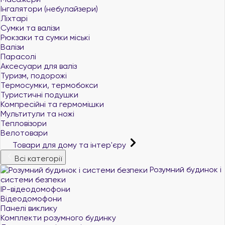
Інгалятори (небулайзери)
Ліхтарі
Сумки та валізи
Рюкзаки та сумки міські
Валізи
Парасолі
Аксесуари для валіз
Туризм, подорожі
Термосумки, термобокси
Туристичні подушки
Компресійні та гермомішки
Мультитули та ножі
Тепловізори
Велотовари
Товари для дому та інтер'єру
Всі категорії
Розумний будинок і
системи безпеки
IP-відеодомофони
Відеодомофони
Панелі виклику
Комплекти розумного будинку