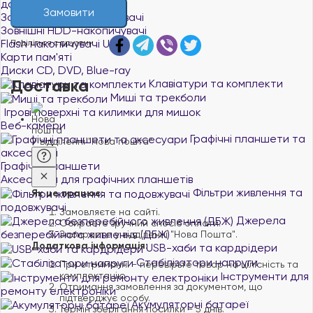
даних
Замовити
Зовнішні SSD-накопичувачі
Зовнішні HDD-накопичувачі
Flash накопичувачі USB
Поділіться с друзями
Карти пам'яті
Диски CD, DVD, Blue-ray
Доставка
Клавіатури та комплекти
Миші та трекболи
Ігрові поверхні та килимки для мишок
Веб-камери
Графічні планшети та
У відділенні "Нова пошта"
аксесуари
Графічні планшети
Аксесуари для графічних планшетів
Фільтри живлення та
Як це працює:
подовжувачі
Замовляєте на сайті.
Джерела
Обираєте зручний спосіб оплати.
безперебійного живлення (ДБЖ)
Забираєте у відділенні "Нова Пошта".
Додаткова інформація:
USB-хаби та кардрідери
Стабілізатори напруги
При отриманні - перевірьте товар на цілісність та
комплектацію.
Інструменти для
Отримання замовлення за документом, що
ремонту електроніки
підтверджує особу.
Акумуляторні батареї
Термін зберігання посилки - 5 днів.