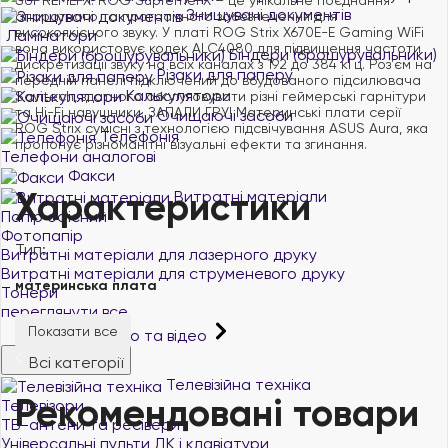
Знищувачі документів
апаратного та програмного забезпечення для
високоякісного звуку. У платі ROG Strix X670E-E Gaming WiFi
Ламінатори
вона використовує кодек ALC4080 для підвищення частоти
Біндери (брошурувальники)
дискретизації звуку на всіх каналах з 192 до 384 кГц. Роз'єм на
Різаки для паперу
передній панелі підключений до вбудованого підсилювача
Калькулятори
Savitech, здатного обслуговувати різні геймерські гарнітури
та Hi-Fi навушники. ЗАПАЛИ ГРУ! Материнські плати серії
Очищаючі засоби
ROG Strix сумісні з технологією підсвічування ASUS Aura, яка
Телефонія
пропонує різноманітні візуальні ефекти та згинання.
Телефони аналогові
Факси
Характеристики
Витратні матеріали
Папір офісний
Фотопапір
Тип:
Витратні матеріали для лазерного друку
Витратні матеріали для струменевого друку
материнська плата
Тонери
переглянути все
Показати все
ТБ, аудіо, фото та відео
Всі категорії
Телевізійна техніка
Рекомендовані товари
Телевізори
ТВ-антени та ресівери
Універсальні пульти ДК і клавіатури