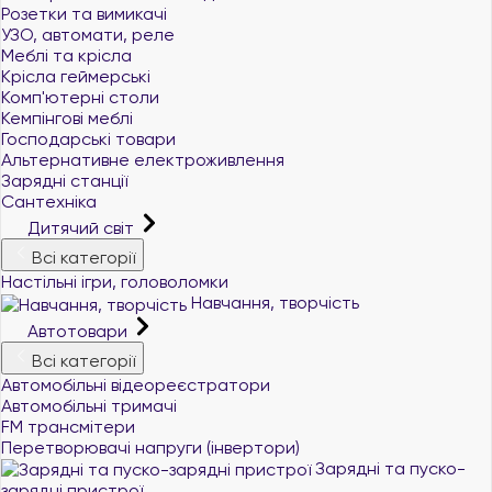
Розетки та вимикачі
УЗО, автомати, реле
Меблі та крісла
Крісла геймерські
Комп'ютерні столи
Кемпінгові меблі
Господарські товари
Альтернативне електроживлення
Зарядні станції
Сантехніка
Дитячий світ
Всі категорії
Настільні ігри, головоломки
Навчання, творчість
Автотовари
Всі категорії
Автомобільні відеореєстратори
Автомобільні тримачі
FM трансмітери
Перетворювачі напруги (інвертори)
Зарядні та пуско-
зарядні пристрої