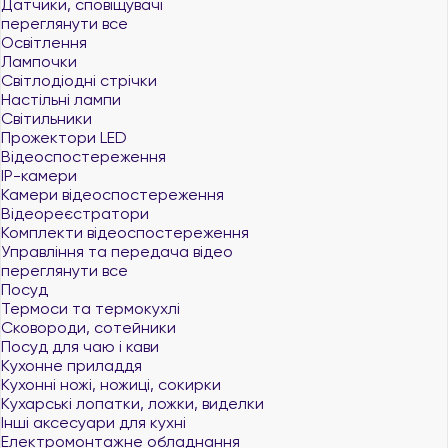
Датчики, сповіщувачі
переглянути все
Освітлення
Лампочки
Світлодіодні стрічки
Настільні лампи
Світильники
Прожектори LED
Відеоспостереження
IP-камери
Камери відеоспостереження
Відеореєстратори
Комплекти відеоспостереження
Управління та передача відео
переглянути все
Посуд
Термоси та термокухлі
Сковороди, сотейники
Посуд для чаю і кави
Кухонне приладдя
Кухонні ножі, ножиці, сокирки
Кухарські лопатки, ложки, виделки
Інші аксесуари для кухні
Електромонтажне обладнання