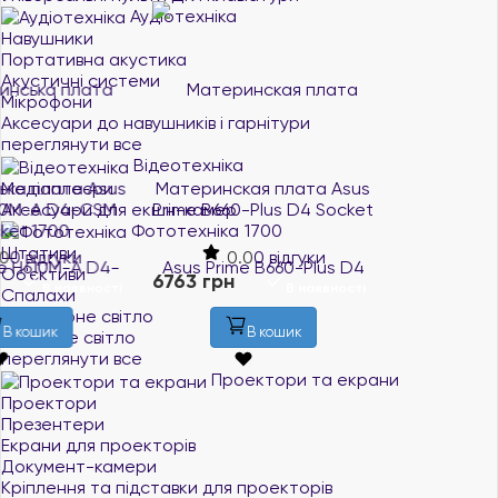
Аудіотехніка
Навушники
Портативна акустика
Акустичні системи
Мікрофони
Аксесуари до навушників і гарнітури
переглянути все
Відеотехніка
Медіаплеєри
Материнская плата Asus
Материнська плата Asus
Аксесуари для екшн-камер
Prime B660-Plus D4 Socket
Prime H610M-K D4 Socket
Фототехніка
1700
1700
Штативи
0.0
0 відгуки
0.0
0 відгуки
Об'єктиви
6763 грн
3847 грн
В наявності
В наявності
Спалахи
Накамерне світло
В кошик
В кошик
Студійне світло
переглянути все
Проектори та екрани
Проектори
Презентери
Екрани для проекторів
Документ-камери
Кріплення та підставки для проекторів