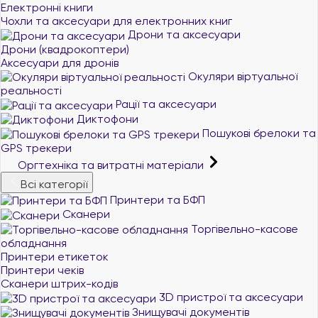
Електронні книги
Чохли та аксесуари для електронних книг
Дрони та аксесуари
Дрони (квадрокоптери)
Аксесуари для дронів
Окуляри віртуальної
реальності
Рації та аксесуари
Диктофони
Пошукові брелоки та
GPS трекери
Оргтехніка та витратні матеріали
Всі категорії
Принтери та БФП
Сканери
Торгівельно-касове
обладнання
Принтери етикеток
Принтери чеків
Сканери штрих-кодів
3D пристрої та аксесуари
Знищувачі документів