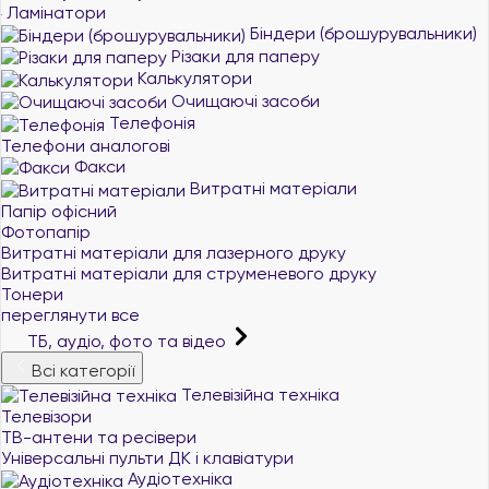
Ламінатори
Біндери (брошурувальники)
Різаки для паперу
Калькулятори
Очищаючі засоби
Телефонія
Телефони аналогові
Факси
Витратні матеріали
Папір офісний
Фотопапір
Витратні матеріали для лазерного друку
Витратні матеріали для струменевого друку
Тонери
переглянути все
ТБ, аудіо, фото та відео
Всі категорії
Телевізійна техніка
Телевізори
ТВ-антени та ресівери
Універсальні пульти ДК і клавіатури
Аудіотехніка