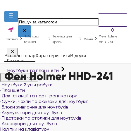
0
Побутова
Техніка для
Фен Holmer
Головна
Фени
техніка
краси
HHD-241
Все про товар
Характеристики
Відгуки
Каталог
Ноутбуки та планшети
Фен Holmer HHD-241
Всі категорії
Ноутбуки й ультрабуки
Планшети
Док-станції та порт-реплікатори
Сумки, чохли та рюкзаки для ноутбуків
Блоки живлення для ноутбуків
Акумулятори для ноутбуків
Підставки та столики для ноутбуків
Аксесуари для ноутбуків
Наліпки на клавіатуру