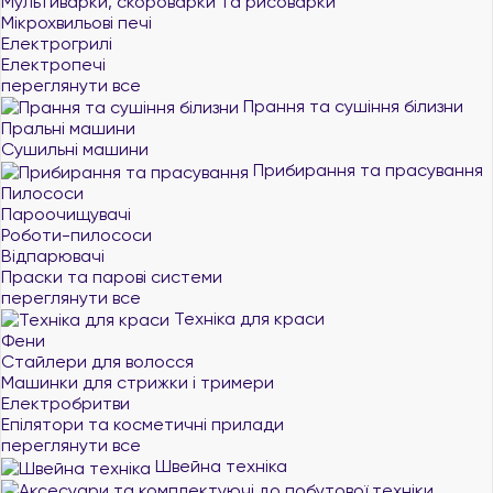
Мультиварки, скороварки та рисоварки
Мікрохвильові печі
Електрогрилі
Електропечі
переглянути все
Прання та сушіння білизни
Пральні машини
Сушильні машини
Прибирання та прасування
Пилососи
Пароочищувачі
Роботи-пилососи
Відпарювачі
Праски та парові системи
переглянути все
Техніка для краси
Фени
Стайлери для волосся
Машинки для стрижки і тримери
Електробритви
Епілятори та косметичні прилади
переглянути все
Швейна техніка