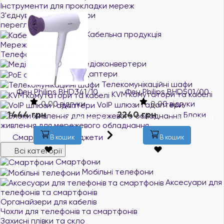
Інструменти для прокладки мереж
З'єднувачі крученої пари
переглянути все
Кабельна продукція
Мережевий кабель
Телефонний кабель
Медіаконвертери
PoE адаптери
Телекомунікаційні шафи
Фен Philips BHD341/10
Фен Philips BHD501/00
KVM комутатори та кабелі
0.0
0 відгуки
0.0
0 відгуки
VoIP шлюзи і адаптери
1444 грн
2240 грн
Блоки
В наявності
В наявності
живлення для мережевого обладнання
Смартфони та гаджети
В кошик
В кошик
Всі категорії
Смартфони
Мобільні телефони
Аксесуари для
телефонів та смартфонів
Органайзери для кабелів
Чохли для телефонів та смартфонів
Захисні плівки та скло