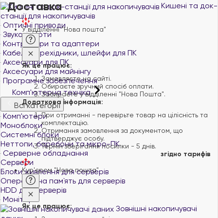
Доставка
Кишені та док-
станції для накопичувачів
Оптичні приводи
У відділенні "Нова пошта"
Звукові карти
Контролери та адаптери
Кабелі, перехідники, шлейфи для ПК
Аксесуари для ПК
Як це працює:
Аксесуари для майнінгу
Замовляєте на сайті.
Програмне забезпечення
Обираєте зручний спосіб оплати.
Комп'ютерна техніка
Забираєте у відділенні "Нова Пошта".
Додаткова інформація:
Всі категорії
При отриманні - перевірьте товар на цілісність та
Комп'ютери
комплектацію.
Моноблоки
Отримання замовлення за документом, що
Системні блоки
підтверджує особу.
Неттопи, баребони та мікро-ПК
Термін зберігання посилки - 5 днів.
Серверне обладнання
згідно тарифів
Сервери
Кур'єром "Нова пошта"
Блоки живлення для серверів
Оперативна пам`ять для серверів
HDD для серверів
Монітори
Як це працює:
Зовнішні накопичувачі