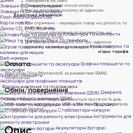
даних
Замовляєте на сайті.
Зовнішні SSD-накопичувачі
Обираєте зручний спосіб оплати.
Курʼєр доставляє посилку за адресою.
Зовнішні HDD-накопичувачі
Додаткова інформація:
Flash накопичувачі USB
Карти пам'яті
При отриманні - перевірьте товар на цілісність та
комплектацію.
Диски CD, DVD, Blue-ray
Отримання замовлення за документом, що
Клавіатури та комплекти
підтверджує особу.
Миші та трекболи
Для замовлень понад 50 000 грн, адресна
Ігрові поверхні та
доставка недоступна при оплаті готівкою.
згідно тарифів
килимки для мишок
Веб-камери
Оплата
Графічні планшети та
аксесуари
WayForPay (Visa/Mastercard), за реквізитами (IBAN),
Графічні планшети
післяплатою
Аксесуари для графічних планшетів
Фільтри живлення та подовжувачі
Обмін/повернення
Джерела
безперебійного живлення (ДБЖ)
Обмін і повернення товару здійснюється протягом 14 днів
USB-хаби та кардрідери
після покупки, відповідно до закону України "Про захист прав
споживачів України".
Стабілізатори напруги
Інструменти для
ремонту електроніки
Опис
Акумуляторні батареї