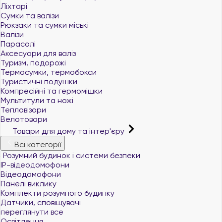
Ліхтарі
Сумки та валізи
Рюкзаки та сумки міські
Валізи
Парасолі
Аксесуари для валіз
Туризм, подорожі
Термосумки, термобокси
Туристичні подушки
Компресійні та гермомішки
Мультитули та ножі
Тепловізори
Велотовари
Товари для дому та інтер'єру
Всі категорії
Розумний будинок і системи безпеки
IP-відеодомофони
Відеодомофони
Панелі виклику
Комплекти розумного будинку
Датчики, сповіщувачі
переглянути все
Освітлення