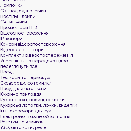
Лампочки
Світлодіодні стрічки
Настільні лампи
Світильники
Прожектори LED
Відеоспостереження
IP-камери
Камери відеоспостереження
Відеореєстратори
Комплекти відеоспостереження
Управління та передача відео
переглянути все
Посуд
Термоси та термокухлі
Сковороди, сотейники
Посуд для чаю і кави
Кухонне приладдя
Кухонні ножі, ножиці, сокирки
Кухарські лопатки, ложки, виделки
Інші аксесуари для кухні
Електромонтажне обладнання
Розетки та вимикачі
УЗО, автомати, реле