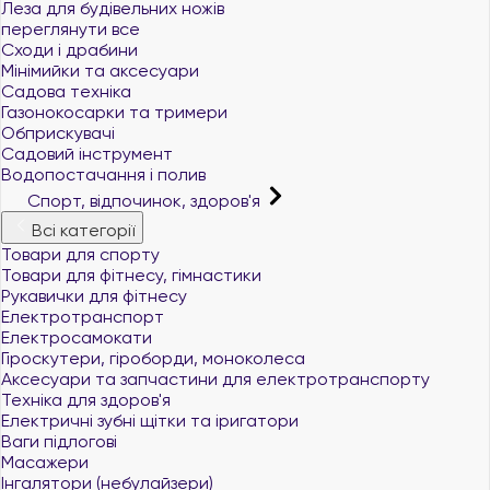
Леза для будівельних ножів
переглянути все
Сходи і драбини
Мінімийки та аксесуари
Садова техніка
Газонокосарки та тримери
Обприскувачі
Садовий інструмент
Водопостачання і полив
Спорт, відпочинок, здоров'я
Всі категорії
Товари для спорту
Товари для фітнесу, гімнастики
Рукавички для фітнесу
Електротранспорт
Електросамокати
Гіроскутери, гіроборди, моноколеса
Аксесуари та запчастини для електротранспорту
Техніка для здоров'я
Електричні зубні щітки та іригатори
Ваги підлогові
Масажери
Інгалятори (небулайзери)