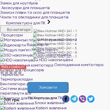
Замки для ноутбуків
Аксесуари для планшетів
Захисні плівки та скло для планшетів
Чохли та обкладинки для планшетів
Комплектуючі для ПК
Всі категорії
Процесори
Материнські плати
Відеокарти
Модулі пам'яті
SSD накопичувачі
HDD накопичувачі
Охолодження комп'ютера
Нема в наявності
Кулери для процесорів
Термопасти
Термопрокладки
Вентилятори для корпусу
Замовити
Системи водяного охолодження
переглянути все
Корпуси для ПК
Поділіться с друзями
701 грн
Блоки живлення
Кабелі живлення