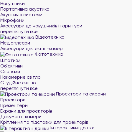
Навушники
Портативна акустика
Акустичні системи
Мікрофони
Аксесуари до навушників і гарнітури
переглянути все
Відеотехніка
Медіаплеєри
Аксесуари для екшн-камер
Фототехніка
Штативи
Об'єктиви
Спалахи
Накамерне світло
Студійне світло
переглянути все
Проектори та екрани
Проектори
Презентери
Екрани для проекторів
Документ-камери
Кріплення та підставки для проекторів
Інтерактивні дошки