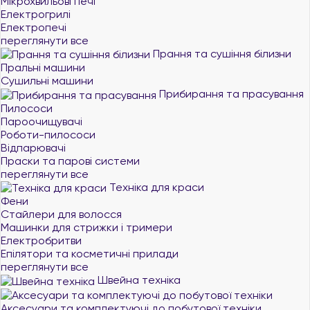
Мікрохвильові печі
Електрогрилі
Електропечі
переглянути все
Прання та сушіння білизни
Пральні машини
Сушильні машини
Прибирання та прасування
Пилососи
Пароочищувачі
Роботи-пилососи
Відпарювачі
Праски та парові системи
переглянути все
Техніка для краси
Фени
Стайлери для волосся
Машинки для стрижки і тримери
Електробритви
Епілятори та косметичні прилади
переглянути все
Швейна техніка
Аксесуари та комплектуючі до побутової техніки