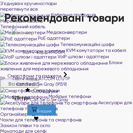
З'єднувачі крученої пари
переглянути все
Рекомендовані товари
Кабельна продукція
Мережевий кабель
Телефонний кабель
Медіаконвертери
PoE адаптери
Телекомунікаційні шафи
KVM комутатори та кабелі
VoIP шлюзи і адаптери
Блоки
живлення для мережевого обладнання
Смартфони та гаджети
Патч-корд ATCOM U/UTP
Патч-корд ATCOM U/UTP
Всі категорії
Cat.5e 0.5м Gray (9159)
Cat.5e 2м Blue (9161)
Смартфони
0.0
0 відгуки
0.0
0 відгуки
Мобільні телефони
125 грн
147 грн
В наявності
В наявності
Аксесуари для
телефонів та смартфонів
В кошик
В кошик
Органайзери для кабелів
Чохли для телефонів та смартфонів
Захисні плівки та скло
Моноподи для селфі