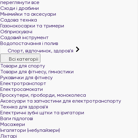
переглянути все
Сходи і драбини
Мінімийки та аксесуари
Садова техніка
Газонокосарки та тримери
Обприскувачі
Садовий інструмент
Водопостачання і полив
Спорт, відпочинок, здоров'я
Всі категорії
Товари для спорту
Товари для фітнесу, гімнастики
Рукавички для фітнесу
Електротранспорт
Електросамокати
Гіроскутери, гіроборди, моноколеса
Аксесуари та запчастини для електротранспорту
Техніка для здоров'я
Електричні зубні щітки та іригатори
Ваги підлогові
Масажери
Інгалятори (небулайзери)
Ліхтарі