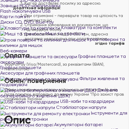
Зовнішні SSD-накопичувачі
Курʼєр доставляє посилку за адресою.
Зовнішні HDD-накопичувачі
Додаткова інформація:
Flash накопичувачі USB
При отриманні - перевірьте товар на цілісність та
Карти пам'яті
комплектацію.
Диски CD, DVD, Blue-ray
Отримання замовлення за документом, що
Клавіатури та комплекти
підтверджує особу.
Миші та трекболи
Для замовлень понад 50 000 грн, адресна
доставка недоступна при оплаті готівкою.
Ігрові поверхні та
згідно тарифів
килимки для мишок
Веб-камери
Оплата
Графічні планшети та
аксесуари
WayForPay (Visa/Mastercard), за реквізитами (IBAN),
Графічні планшети
післяплатою
Аксесуари для графічних планшетів
Фільтри живлення та
Обмін/повернення
подовжувачі
Джерела
Обмін і повернення товару здійснюється протягом 14 днів
після покупки, відповідно до закону України "Про захист прав
безперебійного живлення (ДБЖ)
споживачів України".
USB-хаби та кардрідери
Стабілізатори напруги
Інструменти для
Опис
ремонту електроніки
Акумуляторні батареї