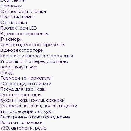
Освітлення
Лампочки
Світлодіодні стрічки
Настільні лампи
Світильники
Прожектори LED
Відеоспостереження
IP-камери
Камери відеоспостереження
Відеореєстратори
Комплекти відеоспостереження
Управління та передача відео
переглянути все
Посуд
Термоси та термокухлі
Сковороди, сотейники
Посуд для чаю і кави
Кухонне приладдя
Кухонні ножі, ножиці, сокирки
Кухарські лопатки, ложки, виделки
Інші аксесуари для кухні
Електромонтажне обладнання
Розетки та вимикачі
УЗО, автомати, реле