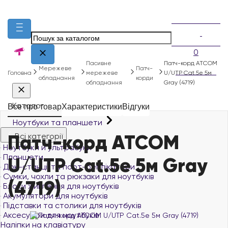
0
Пасивне
Патч-корд ATCOM
Мережеве
Патч-
Головна
мережеве
U/UTP Cat.5e 5м
обладнання
корди
обладнання
Gray (4719)
Каталог
Все про товар
Характеристики
Відгуки
Ноутбуки та планшети
Патч-корд ATCOM
Всі категорії
Ноутбуки й ультрабуки
Планшети
U/UTP Cat.5e 5м Gray
Док-станції та порт-реплікатори
Сумки, чохли та рюкзаки для ноутбуків
(4719)
Блоки живлення для ноутбуків
Акумулятори для ноутбуків
Підставки та столики для ноутбуків
Аксесуари для ноутбуків
Наліпки на клавіатуру