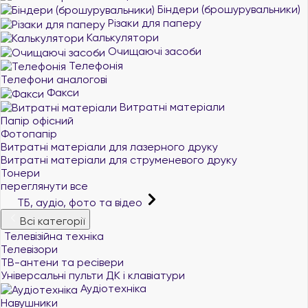
Біндери (брошурувальники)
Різаки для паперу
Калькулятори
Очищаючі засоби
Телефонія
Телефони аналогові
Факси
Витратні матеріали
Папір офісний
Фотопапір
Витратні матеріали для лазерного друку
Витратні матеріали для струменевого друку
Тонери
переглянути все
ТБ, аудіо, фото та відео
Всі категорії
Телевізійна техніка
Телевізори
ТВ-антени та ресівери
Універсальні пульти ДК і клавіатури
Аудіотехніка
Навушники