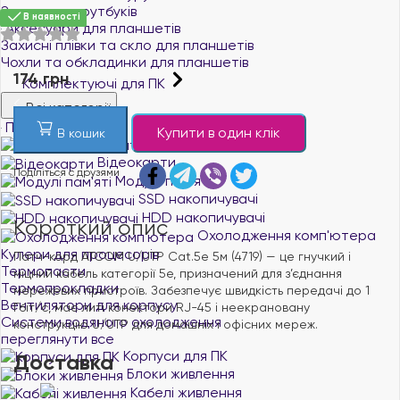
Замки для ноутбуків
В наявності
Аксесуари для планшетів
Захисні плівки та скло для планшетів
Чохли та обкладинки для планшетів
174 грн
Комплектуючі для ПК
Всі категорії
Процесори
Купити в один клік
В кошик
Материнські плати
Відеокарти
Поділіться с друзями
Модулі пам'яті
SSD накопичувачі
HDD накопичувачі
Короткий опис
Охолодження комп'ютера
Кулери для процесорів
Патч-корд ATCOM U/UTP Cat.5e 5м (4719) — це гнучкий і
Термопасти
міцний кабель категорії 5e, призначений для з’єднання
Термопрокладки
мережевих пристроїв. Забезпечує швидкість передачі до 1
Вентилятори для корпусу
Гбіт/с, має литі конектори RJ-45 і неекрановану
Системи водяного охолодження
конструкцію U/UTP для домашніх і офісних мереж.
переглянути все
Корпуси для ПК
Доставка
Блоки живлення
Кабелі живлення