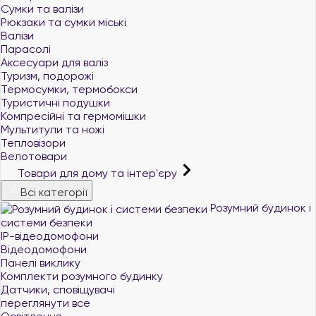
Сумки та валізи
Рюкзаки та сумки міські
Валізи
Парасолі
Аксесуари для валіз
Туризм, подорожі
Термосумки, термобокси
Туристичні подушки
Компресійні та гермомішки
Мультитули та ножі
Тепловізори
Велотовари
Товари для дому та інтер'єру
Всі категорії
Розумний будинок і
системи безпеки
IP-відеодомофони
Відеодомофони
Панелі виклику
Комплекти розумного будинку
Датчики, сповіщувачі
переглянути все