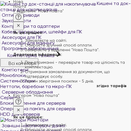
Кишені та док-
станції для накопичувачів
У відділенні "Нова пошта"
Оптичні приводи
Звукові карти
Контролери та адаптери
Кабелі, перехідники, шлейфи для ПК
Як це працює:
Аксесуари для ПК
Замовляєте на сайті.
Аксесуари для майнінгу
Обираєте зручний спосіб оплати.
Програмне забезпечення
Забираєте у відділенні "Нова Пошта".
Додаткова інформація:
Комп'ютерна техніка
При отриманні - перевірьте товар на цілісність та
Всі категорії
комплектацію.
Комп'ютери
Отримання замовлення за документом, що
Моноблоки
підтверджує особу.
Системні блоки
Термін зберігання посилки - 5 днів.
згідно тарифів
Неттопи, баребони та мікро-ПК
Серверне обладнання
Кур'єром "Нова пошта"
Сервери
Блоки живлення для серверів
Оперативна пам`ять для серверів
HDD для серверів
Як це працює:
Монітори
Замовляєте на сайті.
Зовнішні накопичувачі даних
Обираєте зручний спосіб оплати.