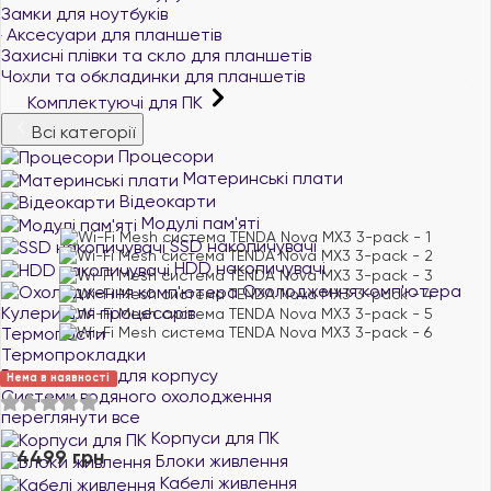
Замки для ноутбуків
Аксесуари для планшетів
Захисні плівки та скло для планшетів
Чохли та обкладинки для планшетів
Комплектуючі для ПК
Всі категорії
Процесори
Материнські плати
Відеокарти
Модулі пам'яті
SSD накопичувачі
HDD накопичувачі
Охолодження комп'ютера
Кулери для процесорів
Термопасти
Термопрокладки
Вентилятори для корпусу
Нема в наявності
Системи водяного охолодження
переглянути все
Корпуси для ПК
4499 грн
Блоки живлення
Кабелі живлення