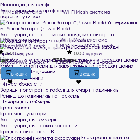
Моноподи для селфі
Аксесуари для смартфонів
переглянути все
Універсальні
мобільні батареї (Power Bank)
Аксесуари до портативних зарядних пристроїв
Wi-Fi Mesh система
Wi-Fi Mesh система
Зарядні пристрої
TENDA Nova MX12 2-pack
TENDA Nova MX3 2-pack
Бездротові зарядні
0.0
0 відгуки
0.0
0 відгуки
пристрої
5782 грн
3304 грн
В наявності
В наявності
Кабелі та адаптери для заряджання та передачі даних
Годинники
В кошик
В кошик
Смарт-годинники
Фітнес-браслети
Зарядні пристрої та кабелі для смарт-годинників
Ремінці до годинників та трекерів
Товари для геймерів
Ігрові консолі
Ігрові маніпулятори
Аксесуари для геймерів
Аксесуари для ігрових консолей
Ігри для приставок і ПК
Електронні книги та