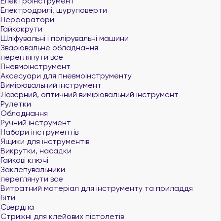
Електроінструмент
Електродрилі, шуруповерти
Перфоратори
Гайкокрути
Шліфувальні і полірувальні машини
Зварювальне обладнання
переглянути все
Пневмоінструмент
Аксесуари для пневмоінструменту
Вимірювальний інструмент
Лазерний, оптичний вимірювальний інструмент
Рулетки
Обладнання
Ручний інструмент
Набори інструментів
Ящики для інструментів
Викрутки, насадки
Гайкові ключі
Заклепувальники
переглянути все
Витратний матеріал для інструменту та приладдя
Біти
Свердла
Стрижні для клейових пістолетів