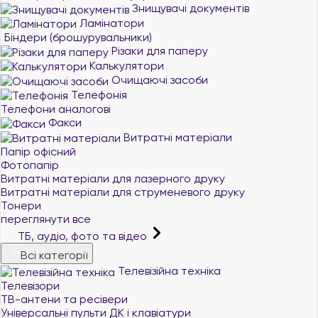
Знищувачі документів
Ламінатори
Біндери (брошурувальники)
Різаки для паперу
Калькулятори
Очищаючі засоби
Телефонія
Телефони аналогові
Факси
Витратні матеріали
Папір офісний
Фотопапір
Витратні матеріали для лазерного друку
Витратні матеріали для струменевого друку
Тонери
переглянути все
ТБ, аудіо, фото та відео
Всі категорії
Телевізійна техніка
Телевізори
ТВ-антени та ресівери
Універсальні пульти ДК і клавіатури