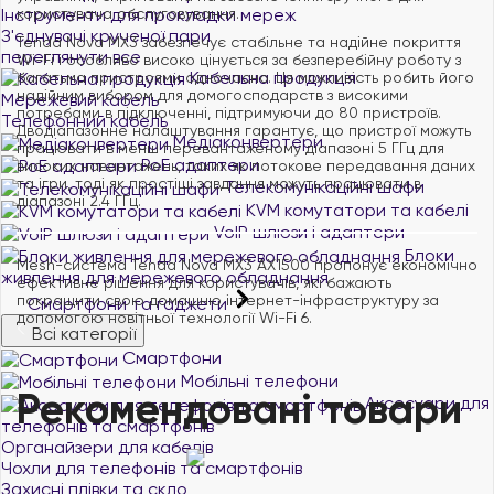
Інструменти для прокладки мереж
користувача обслуговування.
З'єднувачі крученої пари
Tenda Nova MX3 забезпечує стабільне та надійне покриття
переглянути все
Wi-Fi і особливо високо цінується за безперебійну роботу з
Кабельна продукція
багатьма пристроями одночасно. Ця можливість робить його
надійним вибором для домогосподарств з високими
Мережевий кабель
потребами в підключенні, підтримуючи до 80 пристроїв.
Телефонний кабель
Дводіапазонне налаштування гарантує, що пристрої можуть
Медіаконвертери
працювати в менш перевантаженому діапазоні 5 ГГц для
PoE адаптери
високих навантажень, таких як потокове передавання даних
та ігри, тоді як простіші завдання можуть працювати в
Телекомунікаційні шафи
діапазоні 2.4 ГГц.
KVM комутатори та кабелі
VoIP шлюзи і адаптери
Блоки
Mesh-система Tenda Nova MX3 AX1500 пропонує економічно
живлення для мережевого обладнання
ефективне рішення для користувачів, які бажають
покращити свою домашню інтернет-інфраструктуру за
Смартфони та гаджети
допомогою новітньої технології Wi-Fi 6.
Всі категорії
Смартфони
Мобільні телефони
Рекомендовані товари
Аксесуари для
телефонів та смартфонів
Органайзери для кабелів
Чохли для телефонів та смартфонів
Захисні плівки та скло