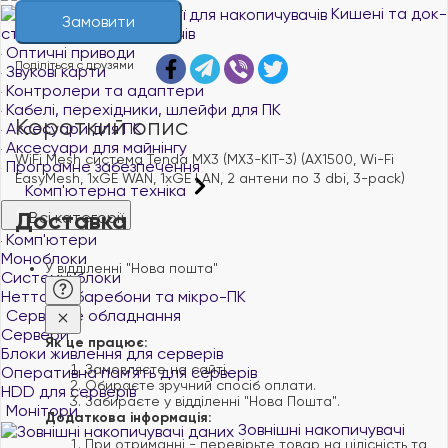
Кишені та док-
Замовити
станції для накопичувачів
Оптичні приводи
Поділіться с друзями
Звукові карти
Контролери та адаптери
Кабелі, перехідники, шлейфи для ПК
Короткий опис
Аксесуари для ПК
Аксесуари для майнінгу
WiFi Mesh система Tenda MX3 (MX3-KIT-3) (AX1500, Wi-Fi
Програмне забезпечення
EasyMesh, 1xGE WAN, 1xGE LAN, 2 антени по 3 dbi, 3-pack)
Комп'ютерна техніка
Доставка
Всі категорії
Комп'ютери
Моноблоки
У відділенні "Нова пошта"
Системні блоки
Неттопи, баребони та мікро-ПК
Серверне обладнання
Сервери
Як це працює:
Блоки живлення для серверів
Замовляєте на сайті.
Оперативна пам`ять для серверів
Обираєте зручний спосіб оплати.
HDD для серверів
Забираєте у відділенні "Нова Пошта".
Монітори
Додаткова інформація:
Зовнішні накопичувачі
При отриманні - перевірьте товар на цілісність та