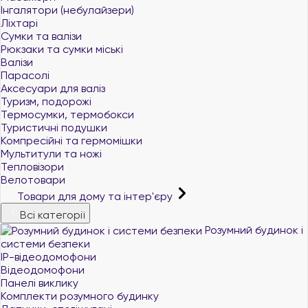
Інгалятори (небулайзери)
Ліхтарі
Сумки та валізи
Рюкзаки та сумки міські
Валізи
Парасолі
Аксесуари для валіз
Туризм, подорожі
Термосумки, термобокси
Туристичні подушки
Компресійні та гермомішки
Мультитули та ножі
Тепловізори
Велотовари
Товари для дому та інтер'єру
Всі категорії
Розумний будинок і
системи безпеки
IP-відеодомофони
Відеодомофони
Панелі виклику
Комплекти розумного будинку