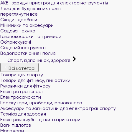
АКБ і зарядні пристрої для електроінструментів
Леза для будівельних ножів
переглянути все
Сходи і драбини
Мінімийки та аксесуари
Садова техніка
Газонокосарки та тримери
Обприскувачі
Садовий інструмент
Водопостачання і полив
Спорт, відпочинок, здоров'я
Всі категорії
Товари для спорту
Товари для фітнесу, гімнастики
Рукавички для фітнесу
Електротранспорт
Електросамокати
Гіроскутери, гіроборди, моноколеса
Аксесуари та запчастини для електротранспорту
Техніка для здоров'я
Електричні зубні щітки та іригатори
Ваги підлогові
Масажери