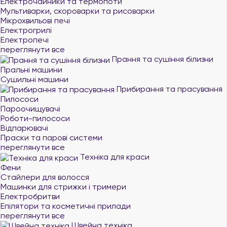
Електрочайники та термопоти
Мультиварки, скороварки та рисоварки
Мікрохвильові печі
Електрогрилі
Електропечі
переглянути все
Прання та сушіння білизни
Пральні машини
Сушильні машини
Прибирання та прасування
Пилососи
Пароочищувачі
Роботи-пилососи
Відпарювачі
Праски та парові системи
переглянути все
Техніка для краси
Фени
Стайлери для волосся
Машинки для стрижки і тримери
Електробритви
Епілятори та косметичні прилади
переглянути все
Швейна техніка