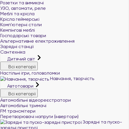
Розетки та вимикачі
УЗО, автомати, реле
Меблі та крісла
Крісла геймерські
Комп'ютерні столи
Кемпінгові меблі
Господарські товари
Альтернативне електроживлення
Зарядні станції
Сантехніка
Дитячий світ
Всі категорії
Настільні ігри, головоломки
Навчання, творчість
Автотовари
Всі категорії
Автомобільні відеореєстратори
Автомобільні тримачі
FM трансмітери
Перетворювачі напруги (інвертори)
Зарядні та пуско-
зарядні пристрої