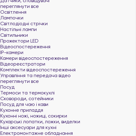
Датчики, сповіщувачі
переглянути все
Освітлення
Лампочки
Світлодіодні стрічки
Настільні лампи
Світильники
Прожектори LED
Відеоспостереження
IP-камери
Камери відеоспостереження
Відеореєстратори
Комплекти відеоспостереження
Управління та передача відео
переглянути все
Посуд
Термоси та термокухлі
Сковороди, сотейники
Посуд для чаю і кави
Кухонне приладдя
Кухонні ножі, ножиці, сокирки
Кухарські лопатки, ложки, виделки
Інші аксесуари для кухні
Електромонтажне обладнання