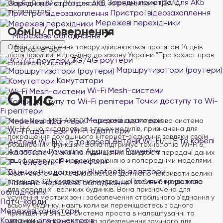
Зарядні пристрої для АКБ
WayForPay (Visa/Mastercard), за реквізитами (IBAN),
післяплатою
Пристрої відеозахоплення
Мережеві перехідники
Обмін/повернення
Мережеве обладнання
Обмін і повернення товару здійснюється протягом 14 днів
Всі категорії
після покупки, відповідно до закону України "Про захист прав
3G/4G роутери
споживачів України".
Маршрутизатори (роутери)
Комутатори
Wi-Fi Mesh-системи
Опис
Точки доступу та Wi-
Fi репітери
Мережеві адаптери
Tenda Nova MX3 AX1500 - це домашня мережева система
Wi-Fi 6, що складається з трьох модулів, призначена для
Wi-Fi адаптери
покращення домашнього інтернет-з'єднання завдяки своїм
Антени Wi-Fi/LTE та кабелі
розширеним функціям. Вона підтримує технологію Wi-Fi 6,
Адаптери Powerline
яка забезпечує значне підвищення швидкості передачі даних
та ефективності мережі порівняно з попередніми моделями.
IP-телефони
Bluetooth адаптери
Mesh-система MX3 вирізняється здатністю покривати великі
Пасивне мережеве
площі, до 325 квадратних метрів, що робить її придатною
для середніх і великих будинків. Вона призначена для
обладнання
усунення мертвих зон і забезпечення стабільного з'єднання у
Патч-корди
всьому будинку, навіть коли ви переміщаєтесь з одного
Мережеві конектори
приміщення в інше. Система проста в налаштуванні та
Ковпачки для конекторів
управлінні, спрямована на забезпечення зручного для