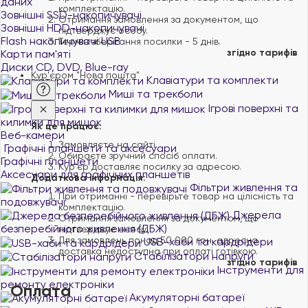
даних
комплектацію.
Зовнішні SSD-накопичувачі
Отримання замовлення за документом, що
Зовнішні HDD-накопичувачі
підтверджує особу.
Flash накопичувачі USB
Термін зберігання посилки - 5 днів.
згідно тарифів
Карти пам'яті
Диски CD, DVD, Blue-ray
Кур'єром "Нова пошта"
Клавіатури та комплекти
Миші та трекболи
Ігрові поверхні та
килимки для мишок
Як це працює:
Веб-камери
Замовляєте на сайті.
Графічні планшети та аксесуари
Обираєте зручний спосіб оплати.
Графічні планшети
Курʼєр доставляє посилку за адресою.
Аксесуари для графічних планшетів
Додаткова інформація:
Фільтри живлення та
При отриманні - перевірьте товар на цілісність та
подовжувачі
комплектацію.
Джерела
Отримання замовлення за документом, що
безперебійного живлення (ДБЖ)
підтверджує особу.
Для замовлень понад 50 000 грн, адресна
USB-хаби та кардрідери
доставка недоступна при оплаті готівкою.
Стабілізатори напруги
згідно тарифів
Інструменти для
ремонту електроніки
Оплата
Акумуляторні батареї