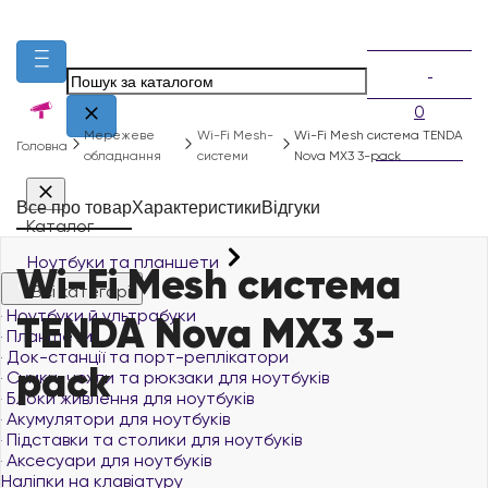
0
Мережеве
Wi-Fi Mesh-
Wi-Fi Mesh система TENDA
Головна
обладнання
системи
Nova MX3 3-pack
Все про товар
Характеристики
Відгуки
Каталог
Ноутбуки та планшети
Wi-Fi Mesh система
Всі категорії
Ноутбуки й ультрабуки
TENDA Nova MX3 3-
Планшети
Док-станції та порт-реплікатори
pack
Сумки, чохли та рюкзаки для ноутбуків
Блоки живлення для ноутбуків
Акумулятори для ноутбуків
Підставки та столики для ноутбуків
Аксесуари для ноутбуків
Наліпки на клавіатуру