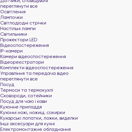
Датчики, сповіщувачі
переглянути все
Освітлення
Лампочки
Світлодіодні стрічки
Настільні лампи
Світильники
Прожектори LED
Відеоспостереження
IP-камери
Камери відеоспостереження
Відеореєстратори
Комплекти відеоспостереження
Управління та передача відео
переглянути все
Посуд
Термоси та термокухлі
Сковороди, сотейники
Посуд для чаю і кави
Кухонне приладдя
Кухонні ножі, ножиці, сокирки
Кухарські лопатки, ложки, виделки
Інші аксесуари для кухні
Електромонтажне обладнання