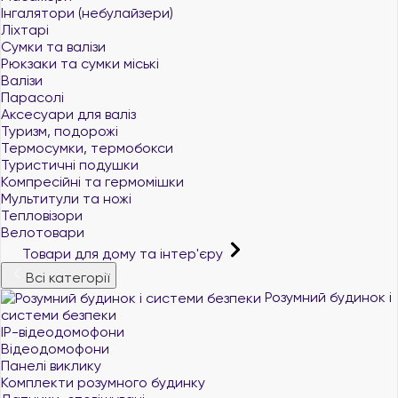
Інгалятори (небулайзери)
Ліхтарі
Сумки та валізи
Рюкзаки та сумки міські
Валізи
Парасолі
Аксесуари для валіз
Туризм, подорожі
Термосумки, термобокси
Туристичні подушки
Компресійні та гермомішки
Мультитули та ножі
Тепловізори
Велотовари
Товари для дому та інтер'єру
Всі категорії
Розумний будинок і
системи безпеки
IP-відеодомофони
Відеодомофони
Панелі виклику
Комплекти розумного будинку