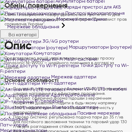
Акумуляторні батареї
Обмін/повернення
Зарядні пристрої для АКБ
Пристрої відеозахоплення
Обмін і повернення товару здійснюється протягом 14 днів
Мережеві перехідники
після покупки, відповідно до закону України "Про захист прав
споживачів України".
Мережеве обладнання
Всі категорії
3G/4G роутери
Опис
Маршрутизатори (роутери)
Комутатори
​Представляємо вашій увазі електричну парову праску
Wi-Fi Mesh-системи
Panasonic NI-W900 — надійного помічника в догляді за
Точки доступу та Wi-
одягом.
Fi репітери
Мережеві адаптери
Основні особливості
Wi-Fi адаптери
Антени Wi-Fi/LTE та кабелі
Потужність: максимальна потужність 2400 Вт забезпечує
швидке нагрівання та ефективне прасування. ​
Адаптери Powerline
Підошва: сферична форма підошви з керамічним
IP-телефони
покриттям дозволяє гладити в будь-якому напрямку
Bluetooth адаптери
(360º), забезпечуючи легке ковзання та зручність у
використанні. ​
Пасивне мережеве
Парова система: регульована подача пари до 35 г/хв
обладнання
для постійного зволоження тканини та паровий удар 130
Патч-корди
г/хв для розгладження стійких складок. ​
Мережеві конектори
Вертикальне відпарювання: можливість вертикального