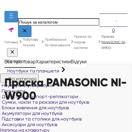
0
Праски та
Праска
Побутова
Прибирання
Головна
парові
PANASONIC NI-
техніка
та прасування
системи
W900
Каталог
Все про товар
Характеристики
Відгуки
Ноутбуки та планшети
Праска PANASONIC NI-
Всі категорії
Ноутбуки й ультрабуки
Планшети
W900
Док-станції та порт-реплікатори
Сумки, чохли та рюкзаки для ноутбуків
Блоки живлення для ноутбуків
Акумулятори для ноутбуків
Підставки та столики для ноутбуків
Аксесуари для ноутбуків
Наліпки на клавіатуру