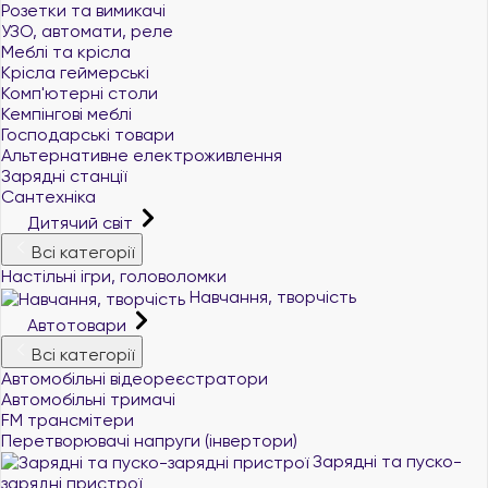
Розетки та вимикачі
УЗО, автомати, реле
Меблі та крісла
Крісла геймерські
Комп'ютерні столи
Кемпінгові меблі
Господарські товари
Альтернативне електроживлення
Зарядні станції
Сантехніка
Дитячий світ
Всі категорії
Настільні ігри, головоломки
Навчання, творчість
Автотовари
Всі категорії
Автомобільні відеореєстратори
Автомобільні тримачі
FM трансмітери
Перетворювачі напруги (інвертори)
Зарядні та пуско-
зарядні пристрої