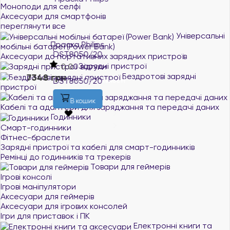
Моноподи для селфі
Аксесуари для смартфонів
переглянути все
Універсальні
Праска Philips
Праска Philips
мобільні батареї (Power Bank)
DST8050/20
DST5030/20
Аксесуари до портативних зарядних пристроїв
Зарядні пристрої
0.0
0 відгуки
0.0
0 відгуки
Бездротові зарядні
7348 грн
2996 грн
В наявності
В наявності
пристрої
В кошик
В кошик
Кабелі та адаптери для заряджання та передачі даних
Годинники
Смарт-годинники
Фітнес-браслети
Зарядні пристрої та кабелі для смарт-годинників
Ремінці до годинників та трекерів
Товари для геймерів
Ігрові консолі
Ігрові маніпулятори
Аксесуари для геймерів
Аксесуари для ігрових консолей
Ігри для приставок і ПК
Електронні книги та