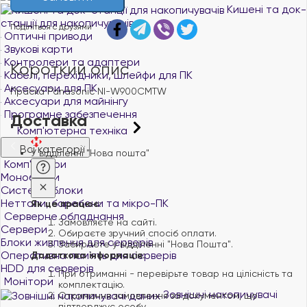
Кишені та док-
станції для накопичувачів
Поділіться с друзями
Оптичні приводи
Звукові карти
Контролери та адаптери
Короткий опис
Кабелі, перехідники, шлейфи для ПК
Аксесуари для ПК
Праска Panasonic NI-W900CMTW
Аксесуари для майнінгу
Програмне забезпечення
Доставка
Комп'ютерна техніка
Всі категорії
У відділенні "Нова пошта"
Комп'ютери
Моноблоки
Системні блоки
Неттопи, баребони та мікро-ПК
Як це працює:
Серверне обладнання
Замовляєте на сайті.
Сервери
Обираєте зручний спосіб оплати.
Блоки живлення для серверів
Забираєте у відділенні "Нова Пошта".
Оперативна пам`ять для серверів
Додаткова інформація:
HDD для серверів
При отриманні - перевірьте товар на цілісність та
Монітори
комплектацію.
Зовнішні накопичувачі
Отримання замовлення за документом, що
підтверджує особу.