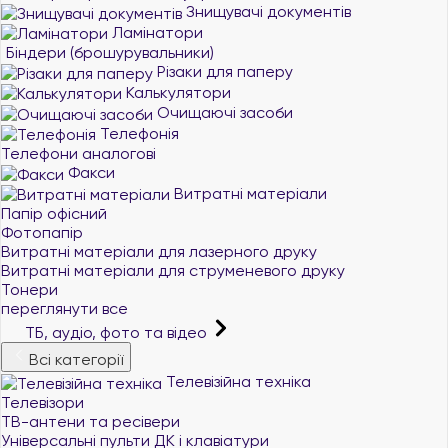
Знищувачі документів
Ламінатори
Біндери (брошурувальники)
Різаки для паперу
Калькулятори
Очищаючі засоби
Телефонія
Телефони аналогові
Факси
Витратні матеріали
Папір офісний
Фотопапір
Витратні матеріали для лазерного друку
Витратні матеріали для струменевого друку
Тонери
переглянути все
ТБ, аудіо, фото та відео
Всі категорії
Телевізійна техніка
Телевізори
ТВ-антени та ресівери
Універсальні пульти ДК і клавіатури