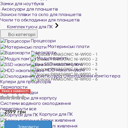
Замки для ноутбуків
Аксесуари для планшетів
Захисні плівки та скло для планшетів
Чохли та обкладинки для планшетів
Комплектуючі для ПК
Всі категорії
Процесори
Материнські плати
Відеокарти
Модулі пам'яті
SSD накопичувачі
HDD накопичувачі
Охолодження комп'ютера
Кулери для процесорів
Термопасти
Нема в наявності
Термопрокладки
Вентилятори для корпусу
Системи водяного охолодження
переглянути все
2599 грн
Корпуси для ПК
Блоки живлення
Кабелі живлення
Замовити