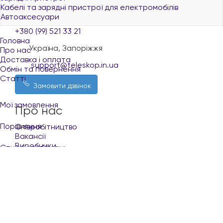
+380 (96) 521 33 21
Кабелі та зарядні пристрої для електромобілів
Автоаксесуари
+380 (73) 521 33 21
+380 (99) 521 33 21
Головна
Україна, Запоріжжя
Про нас
Доставка і оплата
support@teleskop.in.ua
Обмін та повернення
Статті
Замовити дзвінок
Мої замовлення
Про нас
Порівняння
Співробітництво
Вакансії
Виробники
Список побажань
Покупцю
Кабінет
Укр
Рус
Доставка і оплата
Обмін та повернення
+380 (96) 521 33 21
Контакти
Умови користування сайтом