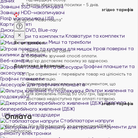
даних
Термін зберігання посилки - 5 днів.
Зовнішні SSD-накопичувачі
згідно тарифів
Зовнішні HDD-накопичувачі
Flash накопичувачі USB
Кур'єром "Нова пошта"
Карти пам'яті
Диски CD, DVD, Blue-ray
Клавіатури та комплекти
Миші та трекболи
Як це працює:
Ігрові поверхні та
Замовляєте на сайті.
килимки для мишок
Обираєте зручний спосіб оплати.
Веб-камери
Курʼєр доставляє посилку за адресою.
Додаткова інформація:
Графічні планшети та
аксесуари
При отриманні - перевірьте товар на цілісність та
Графічні планшети
комплектацію.
Отримання замовлення за документом, що
Аксесуари для графічних планшетів
підтверджує особу.
Фільтри живлення та
Для замовлень понад 50 000 грн, адресна
подовжувачі
доставка недоступна при оплаті готівкою.
Джерела
згідно тарифів
безперебійного живлення (ДБЖ)
USB-хаби та кардрідери
Оплата
Стабілізатори напруги
WayForPay (Visa/Mastercard), за реквізитами (IBAN),
Інструменти для
післяплатою
ремонту електроніки