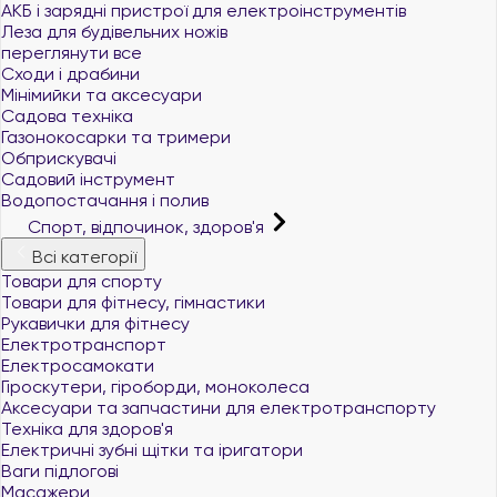
АКБ і зарядні пристрої для електроінструментів
Леза для будівельних ножів
переглянути все
Сходи і драбини
Мінімийки та аксесуари
Садова техніка
Газонокосарки та тримери
Обприскувачі
Садовий інструмент
Водопостачання і полив
Спорт, відпочинок, здоров'я
Всі категорії
Товари для спорту
Товари для фітнесу, гімнастики
Рукавички для фітнесу
Електротранспорт
Електросамокати
Гіроскутери, гіроборди, моноколеса
Аксесуари та запчастини для електротранспорту
Техніка для здоров'я
Електричні зубні щітки та іригатори
Ваги підлогові
Масажери