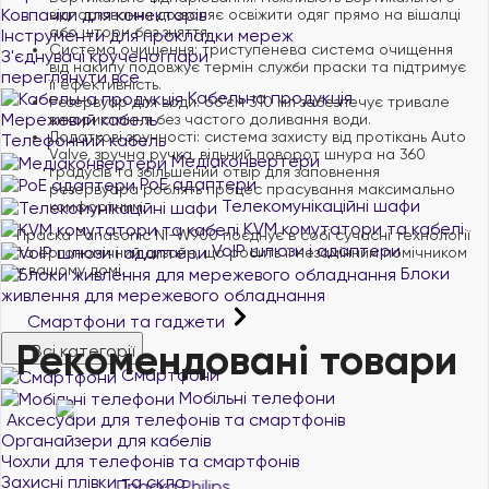
Ковпачки для конекторів
відпарювання дозволяє освіжити одяг прямо на вішалці
або штори без зняття. ​
Інструменти для прокладки мереж
Система очищення: триступенева система очищення
З'єднувачі крученої пари
від накипу подовжує термін служби праски та підтримує
переглянути все
її ефективність. ​
Кабельна продукція
Резервуар для води: об'єм 310 мл забезпечує тривале
Мережевий кабель
використання без частого доливання води. ​
Додаткові зручності: система захисту від протікань Auto
Телефонний кабель
Valve, зручна ручка, вільний поворот шнура на 360
Медіаконвертери
градусів та збільшений отвір для заповнення
PoE адаптери
резервуара роблять процес прасування максимально
Телекомунікаційні шафи
комфортним. ​
KVM комутатори та кабелі
Праска Panasonic NI-W900 поєднує в собі сучасні технології
VoIP шлюзи і адаптери
та ергономічний дизайн, що робить її незамінним помічником
у вашому домі.
Блоки
живлення для мережевого обладнання
Смартфони та гаджети
Рекомендовані товари
Всі категорії
Смартфони
Мобільні телефони
Аксесуари для телефонів та смартфонів
Органайзери для кабелів
Чохли для телефонів та смартфонів
Захисні плівки та скло