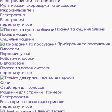
Електрочайники та термопоти
Мультиварки, скороварки та рисоварки
Мікрохвильові печі
Електрогрилі
Електропечі
переглянути все
Прання та сушіння білизни
Пральні машини
Сушильні машини
Прибирання та прасування
Пилососи
Пароочищувачі
Роботи-пилососи
Відпарювачі
Праски та парові системи
переглянути все
Техніка для краси
Фени
Стайлери для волосся
Машинки для стрижки і тримери
Електробритви
Епілятори та косметичні прилади
переглянути все
Швейна техніка