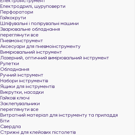
Електроінструмент
Електродрилі, шуруповерти
Перфоратори
Гайкокрути
Шліфувальні і полірувальні машини
Зварювальне обладнання
переглянути все
Пневмоінструмент
Аксесуари для пневмоінструменту
Вимірювальний інструмент
Лазерний, оптичний вимірювальний інструмент
Рулетки
Обладнання
Ручний інструмент
Набори інструментів
Ящики для інструментів
Викрутки, насадки
Гайкові ключі
Заклепувальники
переглянути все
Витратний матеріал для інструменту та приладдя
Біти
Свердла
Стрижні для клейових пістолетів