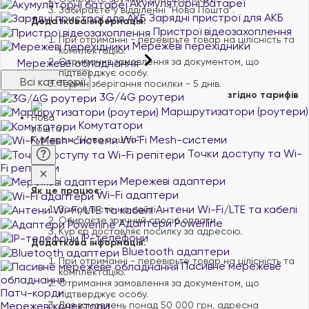
Акумуляторні батареї
Забираєте у відділенні "Нова Пошта".
Зарядні пристрої для АКБ
Додаткова інформація:
Пристрої відеозахоплення
При отриманні - перевірьте товар на цілісність та
Мережеві перехідники
комплектацію.
Отримання замовлення за документом, що
Мережеве обладнання
підтверджує особу.
Всі категорії
Термін зберігання посилки - 5 днів.
згідно тарифів
3G/4G роутери
Маршрутизатори (роутери)
Комутатори
Wi-Fi Mesh-системи
Кур'єром "Нова пошта"
Точки доступу та Wi-
Fi репітери
Мережеві адаптери
Як це працює:
Wi-Fi адаптери
Антени Wi-Fi/LTE та кабелі
Замовляєте на сайті.
Обираєте зручний спосіб оплати.
Адаптери Powerline
Курʼєр доставляє посилку за адресою.
IP-телефони
Додаткова інформація:
Bluetooth адаптери
При отриманні - перевірьте товар на цілісність та
Пасивне мережеве
комплектацію.
обладнання
Отримання замовлення за документом, що
Патч-корди
підтверджує особу.
Для замовлень понад 50 000 грн, адресна
Мережеві конектори