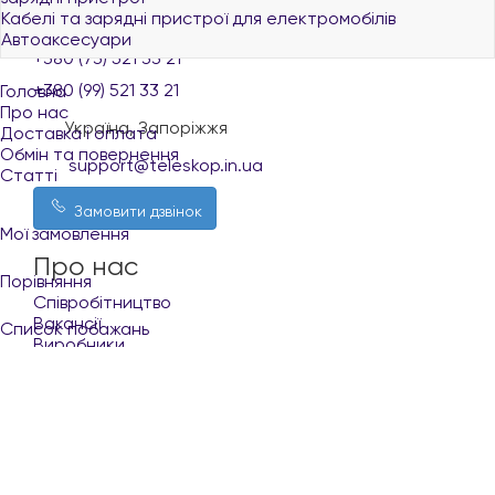
Кабелі та зарядні пристрої для електромобілів
+380 (96) 521 33 21
Автоаксесуари
+380 (73) 521 33 21
+380 (99) 521 33 21
Головна
Про нас
Україна, Запоріжжя
Доставка і оплата
Обмін та повернення
support@teleskop.in.ua
Статті
Замовити дзвінок
Мої замовлення
Про нас
Порівняння
Співробітництво
Вакансії
Список побажань
Виробники
Кабінет
Покупцю
Укр
Рус
Доставка і оплата
+380 (96) 521 33 21
Обмін та повернення
Контакти
Умови користування сайтом