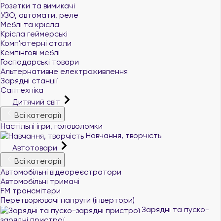
Розетки та вимикачі
УЗО, автомати, реле
Меблі та крісла
Крісла геймерські
Комп'ютерні столи
Кемпінгові меблі
Господарські товари
Альтернативне електроживлення
Зарядні станції
Сантехніка
Дитячий світ
Всі категорії
Настільні ігри, головоломки
Навчання, творчість
Автотовари
Всі категорії
Автомобільні відеореєстратори
Автомобільні тримачі
FM трансмітери
Перетворювачі напруги (інвертори)
Зарядні та пуско-
зарядні пристрої