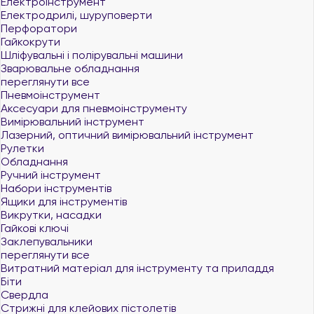
Електроінструмент
Електродрилі, шуруповерти
Перфоратори
Гайкокрути
Шліфувальні і полірувальні машини
Зварювальне обладнання
переглянути все
Пневмоінструмент
Аксесуари для пневмоінструменту
Вимірювальний інструмент
Лазерний, оптичний вимірювальний інструмент
Рулетки
Обладнання
Ручний інструмент
Набори інструментів
Ящики для інструментів
Викрутки, насадки
Гайкові ключі
Заклепувальники
переглянути все
Витратний матеріал для інструменту та приладдя
Біти
Свердла
Стрижні для клейових пістолетів