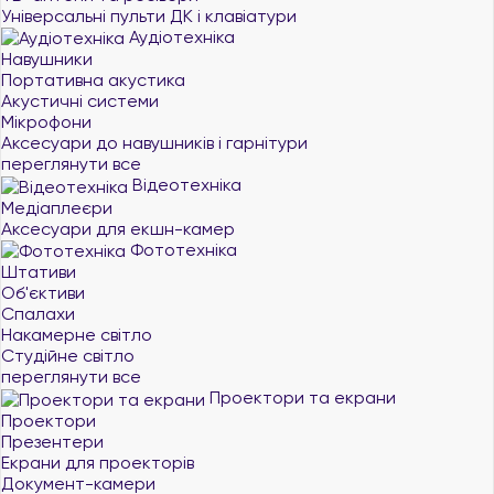
Універсальні пульти ДК і клавіатури
Аудіотехніка
Навушники
Портативна акустика
Акустичні системи
Мікрофони
Аксесуари до навушників і гарнітури
переглянути все
Відеотехніка
Медіаплеєри
Аксесуари для екшн-камер
Фототехніка
Штативи
Об'єктиви
Спалахи
Накамерне світло
Студійне світло
переглянути все
Проектори та екрани
Проектори
Презентери
Екрани для проекторів
Документ-камери