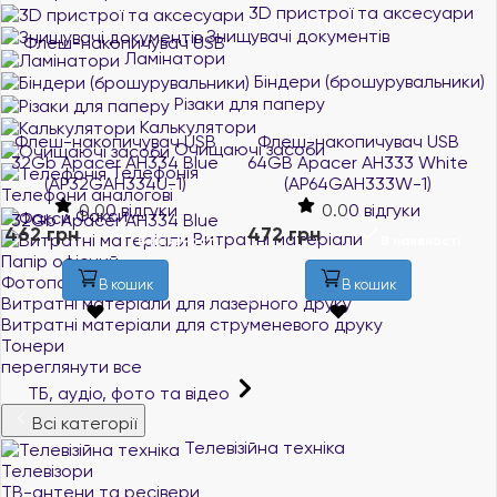
3D пристрої та аксесуари
Знищувачі документів
Ламінатори
Біндери (брошурувальники)
Різаки для паперу
Калькулятори
Флеш-накопичувач USB
Флеш-накопичувач USB
Очищаючі засоби
64GB Apacer AH333 White
8GB GOODRAM UTS2
Телефонія
(AP64GAH333W-1)
(Twister) Black (UTS2-
Телефони аналогові
0080K0R11)
0.0
0 відгуки
Факси
0.0
0 відгуки
472 грн
Витратні матеріали
В наявності
407 грн
Папір офісний
В наявності
Фотопапір
В кошик
Витратні матеріали для лазерного друку
В кошик
Витратні матеріали для струменевого друку
Тонери
переглянути все
ТБ, аудіо, фото та відео
Всі категорії
Телевізійна техніка
Телевізори
ТВ-антени та ресівери