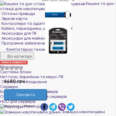
Кишені та док-
станції для накопичувачів
Оптичні приводи
Звукові карти
Контролери та адаптери
Кабелі, перехідники, шлейфи для ПК
Аксесуари для ПК
Аксесуари для майнінгу
Програмне забезпечення
Комп'ютерна техніка
Всі категорії
Комп'ютери
Нема в наявності
Моноблоки
Системні блоки
Неттопи, баребони та мікро-ПК
6480 грн
Серверне обладнання
Сервери
Блоки живлення для серверів
Замовити
Оперативна пам`ять для серверів
HDD для серверів
Монітори
Поділіться с друзями
Зовнішні накопичувачі