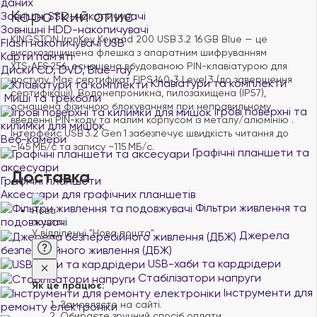
даних
Короткий опис
Зовнішні SSD-накопичувачі
Зовнішні HDD-накопичувачі
KINGSTON IronKey Keypad 200 USB 3.2 16 GB Blue — це
Flash накопичувачі USB
високозащищена флешка з апаратним шифруванням
Карти пам'яті
XTS‑AES 256, оснащена вбудованою PIN-клавіатурою для
Диски CD, DVD, Blue-ray
доступу. Має сертифікат FIPS 140‑3 Level 3 (до завершення
Клавіатури та комплекти
сертифікації). Водонепроникна, пилозахищена (IP57),
Миші та трекболи
оснащена фізичною блокуванням при неправильному
Ігрові поверхні та
введенні PIN-коду та малим корпусом із металу/алюмінію .
килимки для мишок
Інтерфейс USB 3.2 Gen 1 забезпечує швидкість читання до
Веб-камери
~145 МБ/с та запису ~115 МБ/с.
Графічні планшети та
аксесуари
Доставка
Графічні планшети
Аксесуари для графічних планшетів
Фільтри живлення та
подовжувачі
У відділенні "Нова пошта"
Джерела
безперебійного живлення (ДБЖ)
USB-хаби та кардрідери
Стабілізатори напруги
Як це працює:
Інструменти для
Замовляєте на сайті.
ремонту електроніки
Обираєте зручний спосіб оплати.