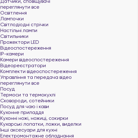
Датчики, сповіщувачі
переглянути все
Освітлення
Лампочки
Світлодіодні стрічки
Настільні лампи
Світильники
Прожектори LED
Відеоспостереження
IP-камери
Камери відеоспостереження
Відеореєстратори
Комплекти відеоспостереження
Управління та передача відео
переглянути все
Посуд
Термоси та термокухлі
Сковороди, сотейники
Посуд для чаю і кави
Кухонне приладдя
Кухонні ножі, ножиці, сокирки
Кухарські лопатки, ложки, виделки
Інші аксесуари для кухні
Електромонтажне обладнання