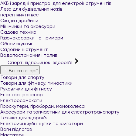
АКБ і зарядні пристрої для електроінструментів
Леза для будівельних ножів
переглянути все
Сходи і драбини
Мінімийки та аксесуари
Садова техніка
Газонокосарки та тримери
Обприскувачі
Садовий інструмент
Водопостачання і полив
Спорт, відпочинок, здоров'я
Всі категорії
Товари для спорту
Товари для фітнесу, гімнастики
Рукавички для фітнесу
Електротранспорт
Електросамокати
Гіроскутери, гіроборди, моноколеса
Аксесуари та запчастини для електротранспорту
Техніка для здоров'я
Електричні зубні щітки та іригатори
Ваги підлогові
Масажери