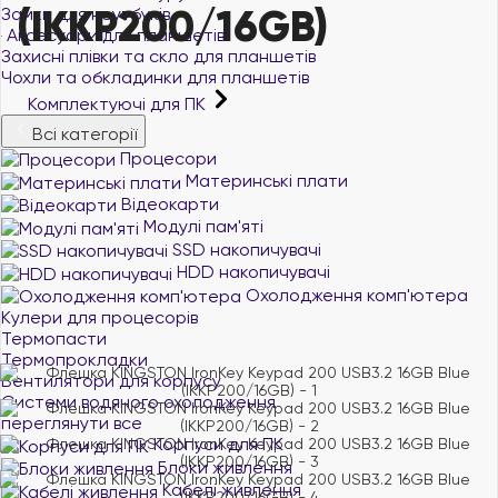
(IKKP200/16GB)
Замки для ноутбуків
Аксесуари для планшетів
Захисні плівки та скло для планшетів
Чохли та обкладинки для планшетів
Комплектуючі для ПК
Всі категорії
Процесори
Материнські плати
Відеокарти
Модулі пам'яті
SSD накопичувачі
HDD накопичувачі
Охолодження комп'ютера
Кулери для процесорів
Термопасти
Термопрокладки
Вентилятори для корпусу
Системи водяного охолодження
переглянути все
Корпуси для ПК
Блоки живлення
Кабелі живлення