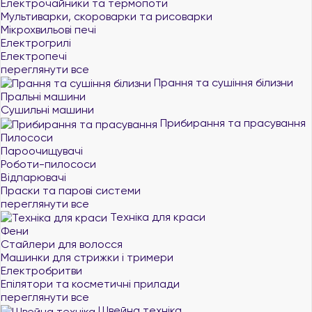
Електрочайники та термопоти
Мультиварки, скороварки та рисоварки
Мікрохвильові печі
Електрогрилі
Електропечі
переглянути все
Прання та сушіння білизни
Пральні машини
Сушильні машини
Прибирання та прасування
Пилососи
Пароочищувачі
Роботи-пилососи
Відпарювачі
Праски та парові системи
переглянути все
Техніка для краси
Фени
Стайлери для волосся
Машинки для стрижки і тримери
Електробритви
Епілятори та косметичні прилади
переглянути все
Швейна техніка