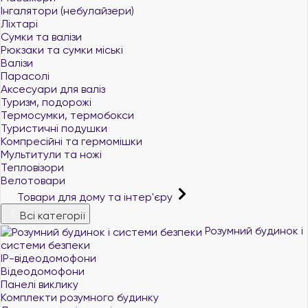
Інгалятори (небулайзери)
Ліхтарі
Сумки та валізи
Рюкзаки та сумки міські
Валізи
Парасолі
Аксесуари для валіз
Туризм, подорожі
Термосумки, термобокси
Туристичні подушки
Компресійні та гермомішки
Мультитули та ножі
Тепловізори
Велотовари
Товари для дому та інтер'єру
Всі категорії
Розумний будинок і
системи безпеки
IP-відеодомофони
Відеодомофони
Панелі виклику
Комплекти розумного будинку