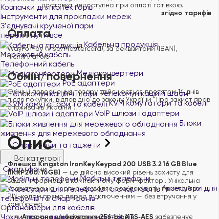
доставка недоступна при оплаті готівкою.
Ковпачки для конекторів
згідно тарифів
Інструменти для прокладки мереж
З'єднувачі крученої пари
Оплата
переглянути все
Кабельна продукція
WayForPay (Visa/Mastercard), за реквізитами (IBAN),
Мережевий кабель
післяплатою
Телефонний кабель
Медіаконвертери
Обмін/повернення
PoE адаптери
Обмін і повернення товару здійснюється протягом 14 днів
Телекомунікаційні шафи
після покупки, відповідно до закону України "Про захист прав
KVM комутатори та кабелі
споживачів України".
VoIP шлюзи і адаптери
Блоки
живлення для мережевого обладнання
Опис
Смартфони та гаджети
Всі категорії
Флешка Kingston IronKey Keypad 200 USB 3.2 16 GB Blue
Смартфони
(IKKP200/16GB)
— це дійсно високий рівень захисту для
Мобільні телефони
вашої інформації в компактному форм-факторі. Унікальна
Аксесуари для
клавіатура на корпусі дозволяє розблокувати пристрій за
PIN-кодом прямо перед підключенням — без втручання у
телефонів та смартфонів
комп’ютер.
Органайзери для кабелів
Чохли для телефонів та смартфонів
Апаране шифрування 256‑bit XTS‑AES
забезпечує