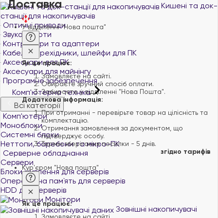
Доставка
Кишені та док-
станції для накопичувачів
Оптичні приводи
У відділенні "Нова пошта"
Звукові карти
Контролери та адаптери
Кабелі, перехідники, шлейфи для ПК
Аксесуари для ПК
Як це працює:
Аксесуари для майнінгу
Замовляєте на сайті.
Програмне забезпечення
Обираєте зручний спосіб оплати.
Комп'ютерна техніка
Забираєте у відділенні "Нова Пошта".
Додаткова інформація:
Всі категорії
При отриманні - перевірьте товар на цілісність та
Комп'ютери
комплектацію.
Моноблоки
Отримання замовлення за документом, що
Системні блоки
підтверджує особу.
Неттопи, баребони та мікро-ПК
Термін зберігання посилки - 5 днів.
згідно тарифів
Серверне обладнання
Сервери
Кур'єром "Нова пошта"
Блоки живлення для серверів
Оперативна пам`ять для серверів
HDD для серверів
Монітори
Як це працює:
Зовнішні накопичувачі
Замовляєте на сайті.