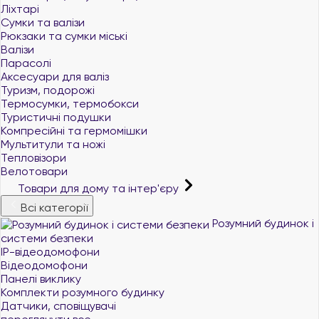
Ліхтарі
Сумки та валізи
Рюкзаки та сумки міські
Валізи
Парасолі
Аксесуари для валіз
Туризм, подорожі
Термосумки, термобокси
Туристичні подушки
Компресійні та гермомішки
Мультитули та ножі
Тепловізори
Велотовари
Товари для дому та інтер'єру
Всі категорії
Розумний будинок і
системи безпеки
IP-відеодомофони
Відеодомофони
Панелі виклику
Комплекти розумного будинку
Датчики, сповіщувачі