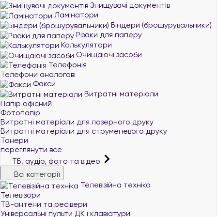
Знищувачі документів
Ламінатори
Біндери (брошурувальники)
Різаки для паперу
Калькулятори
Очищаючі засоби
Телефонія
Телефони аналогові
Факси
Витратні матеріали
Папір офісний
Фотопапір
Витратні матеріали для лазерного друку
Витратні матеріали для струменевого друку
Тонери
переглянути все
ТБ, аудіо, фото та відео
Всі категорії
Телевізійна техніка
Телевізори
ТВ-антени та ресівери
Універсальні пульти ДК і клавіатури