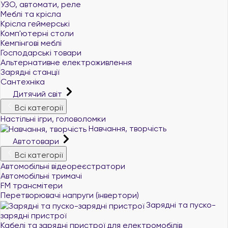
УЗО, автомати, реле
Меблі та крісла
Крісла геймерські
Комп'ютерні столи
Кемпінгові меблі
Господарські товари
Альтернативне електроживлення
Зарядні станції
Сантехніка
Дитячий світ
Всі категорії
Настільні ігри, головоломки
Навчання, творчість
Автотовари
Всі категорії
Автомобільні відеореєстратори
Автомобільні тримачі
FM трансмітери
Перетворювачі напруги (інвертори)
Зарядні та пуско-
+380 (96) 521 33 21
зарядні пристрої
+380 (73) 521 33 21
Кабелі та зарядні пристрої для електромобілів