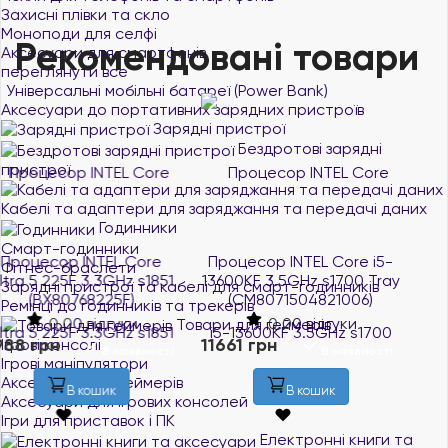
Захисні плівки та скло
Моноподи для селфі
Рекомендовані товари
Аксесуари для смартфонів
переглянути все
Універсальні мобільні батареї (Power Bank)
Аксесуари до портативних зарядних пристроїв
Зарядні пристрої
Бездротові зарядні
пристрої
Кабелі та адаптери для заряджання та передачі даних
Годинники
Смарт-годинники
Процесор INTEL Core i5-
Процесор INTEL Core i5-
Фітнес-браслети
13600KF 3.5GHz s1700 Tray
14600K 3.5GHz s1700 Tray
Зарядні пристрої та кабелі для смарт-годинників
(CM8071504821006)
(CM8071504821015)
Ремінці до годинників та трекерів
0.0
0 відгуки
0.0
0 відгуки
Товари для геймерів
11661 грн
16194 грн
Ігрові консолі
В наявності
В наявності
Ігрові маніпулятори
Аксесуари для геймерів
В кошик
В кошик
Аксесуари для ігрових консолей
Ігри для приставок і ПК
Електронні книги та