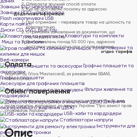
даних
Обираєте зручний спосіб оплати.
Зовнішні SSD-накопичувачі
Курʼєр доставляє посилку за адресою.
Зовнішні HDD-накопичувачі
Додаткова інформація:
Flash накопичувачі USB
При отриманні - перевірьте товар на цілісність та
Карти пам'яті
комплектацію.
Диски CD, DVD, Blue-ray
Отримання замовлення за документом, що
Клавіатури та комплекти
підтверджує особу.
Миші та трекболи
Для замовлень понад 50 000 грн, адресна
доставка недоступна при оплаті готівкою.
Ігрові поверхні та
згідно тарифів
килимки для мишок
Веб-камери
Оплата
Графічні планшети та
аксесуари
WayForPay (Visa/Mastercard), за реквізитами (IBAN),
Графічні планшети
післяплатою
Аксесуари для графічних планшетів
Фільтри живлення та
Обмін/повернення
подовжувачі
Обмін і повернення товару здійснюється протягом 14 днів
Джерела
після покупки, відповідно до закону України "Про захист прав
безперебійного живлення (ДБЖ)
споживачів України".
USB-хаби та кардрідери
Стабілізатори напруги
Інструменти для
Опис
ремонту електроніки