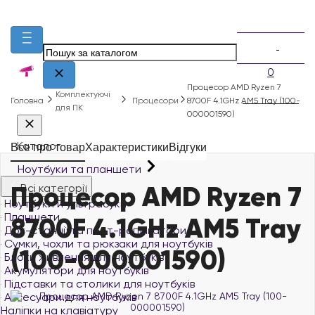
0
Процесор AMD Ryzen 7
Комплектуючі
Головна
Процесори
8700F 4.1GHz AM5 Tray (100-
для ПК
000001590)
Каталог
Все про товар
Характеристики
Відгуки
Ноутбуки та планшети
Процесор AMD Ryzen 7
Всі категорії
Ноутбуки й ультрабуки
Планшети
8700F 4.1GHz AM5 Tray
Док-станції та порт-реплікатори
Сумки, чохли та рюкзаки для ноутбуків
(100-000001590)
Блоки живлення для ноутбуків
Акумулятори для ноутбуків
Підставки та столики для ноутбуків
Аксесуари для ноутбуків
Наліпки на клавіатуру