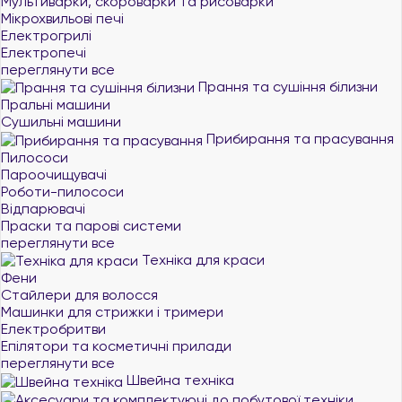
Мультиварки, скороварки та рисоварки
Мікрохвильові печі
Електрогрилі
Електропечі
переглянути все
Прання та сушіння білизни
Пральні машини
Сушильні машини
Прибирання та прасування
Пилососи
Пароочищувачі
Роботи-пилососи
Відпарювачі
Праски та парові системи
переглянути все
Техніка для краси
Фени
Стайлери для волосся
Машинки для стрижки і тримери
Електробритви
Епілятори та косметичні прилади
переглянути все
Швейна техніка