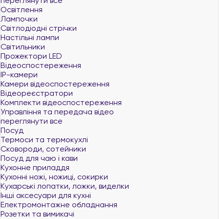
переглянути все
Освітлення
Лампочки
Світлодіодні стрічки
Настільні лампи
Світильники
Прожектори LED
Відеоспостереження
IP-камери
Камери відеоспостереження
Відеореєстратори
Комплекти відеоспостереження
Управління та передача відео
переглянути все
Посуд
Термоси та термокухлі
Сковороди, сотейники
Посуд для чаю і кави
Кухонне приладдя
Кухонні ножі, ножиці, сокирки
Кухарські лопатки, ложки, виделки
Інші аксесуари для кухні
Електромонтажне обладнання
Розетки та вимикачі