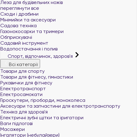
Леза для будівельних ножів
переглянути все
Сходи і драбини
Мінімийки та аксесуари
Садова техніка
Газонокосарки та тримери
Обприскувачі
Садовий інструмент
Водопостачання і полив
Спорт, відпочинок, здоров'я
Всі категорії
Товари для спорту
Товари для фітнесу, гімнастики
Рукавички для фітнесу
Електротранспорт
Електросамокати
Гіроскутери, гіроборди, моноколеса
Аксесуари та запчастини для електротранспорту
Техніка для здоров'я
Електричні зубні щітки та іригатори
Ваги підлогові
Масажери
Інгалятори (небулайзери)