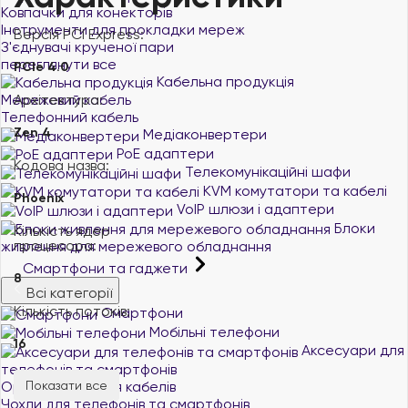
Ковпачки для конекторів
Інструменти для прокладки мереж
Версія PCI Express:
З'єднувачі крученої пари
переглянути все
PCIe 4.0
Кабельна продукція
Архітектура:
Мережевий кабель
Телефонний кабель
Zen 4
Медіаконвертери
PoE адаптери
Кодова назва:
Телекомунікаційні шафи
KVM комутатори та кабелі
Phoenix
VoIP шлюзи і адаптери
Блоки
Кількість ядер
процесора:
живлення для мережевого обладнання
Смартфони та гаджети
8
Всі категорії
Кількість потоків:
Смартфони
Мобільні телефони
16
Аксесуари для
телефонів та смартфонів
Органайзери для кабелів
Показати все
Чохли для телефонів та смартфонів