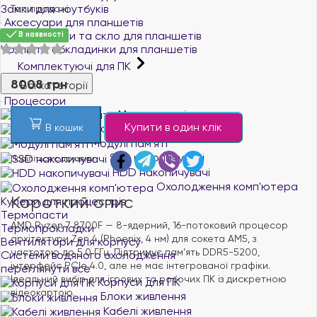
Замки для ноутбуків
Топ продажі
Аксесуари для планшетів
Захисні плівки та скло для планшетів
В наявності
Чохли та обкладинки для планшетів
Комплектуючі для ПК
8008 грн
Всі категорії
Процесори
Материнські плати
Купити в один клік
В кошик
Відеокарти
Модулі пам'яті
SSD накопичувачі
Поділіться с друзями
HDD накопичувачі
Охолодження комп'ютера
Короткий опис
Кулери для процесорів
Термопасти
AMD Ryzen 7 8700F — 8-ядерний, 16-потоковий процесор
Термопрокладки
архітектури Zen 4 (Phoenix, 4 нм) для сокета AM5, з
Вентилятори для корпусу
частотою до 5.0 ГГц. Підтримує пам’ять DDR5-5200,
Системи водяного охолодження
інтерфейс PCIe 4.0, але не має інтегрованої графіки.
переглянути все
Ідеальний вибір для ігрових та робочих ПК із дискретною
Корпуси для ПК
відеокартою.
Блоки живлення
Кабелі живлення