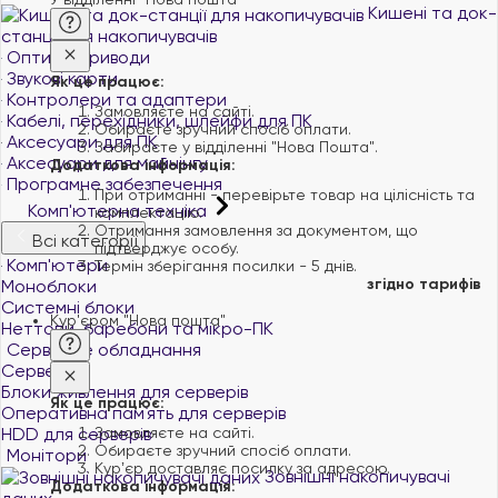
Кишені та док-
станції для накопичувачів
Оптичні приводи
Звукові карти
Як це працює:
Контролери та адаптери
Замовляєте на сайті.
Кабелі, перехідники, шлейфи для ПК
Обираєте зручний спосіб оплати.
Аксесуари для ПК
Забираєте у відділенні "Нова Пошта".
Аксесуари для майнінгу
Додаткова інформація:
Програмне забезпечення
При отриманні - перевірьте товар на цілісність та
Комп'ютерна техніка
комплектацію.
Отримання замовлення за документом, що
Всі категорії
підтверджує особу.
Комп'ютери
Термін зберігання посилки - 5 днів.
згідно тарифів
Моноблоки
Системні блоки
Кур'єром "Нова пошта"
Неттопи, баребони та мікро-ПК
Серверне обладнання
Сервери
Блоки живлення для серверів
Як це працює:
Оперативна пам`ять для серверів
HDD для серверів
Замовляєте на сайті.
Обираєте зручний спосіб оплати.
Монітори
Курʼєр доставляє посилку за адресою.
Зовнішні накопичувачі
Додаткова інформація: