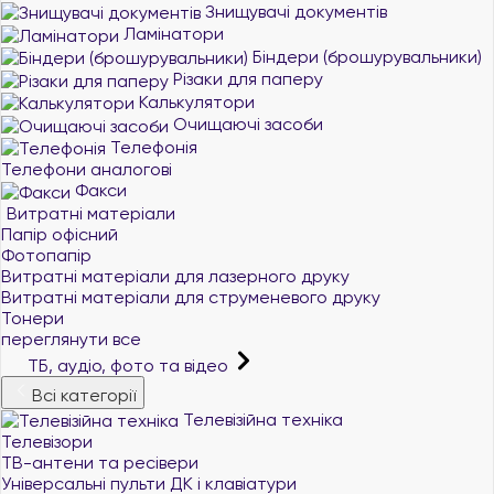
Знищувачі документів
Ламінатори
Біндери (брошурувальники)
Різаки для паперу
Калькулятори
Очищаючі засоби
Телефонія
Телефони аналогові
Факси
Витратні матеріали
Папір офісний
Фотопапір
Витратні матеріали для лазерного друку
Витратні матеріали для струменевого друку
Тонери
переглянути все
ТБ, аудіо, фото та відео
Всі категорії
Телевізійна техніка
Телевізори
ТВ-антени та ресівери
Універсальні пульти ДК і клавіатури