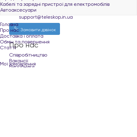
Кабелі та зарядні пристрої для електромобілів
Україна, Запоріжжя
Автоаксесуари
support@teleskop.in.ua
Головна
Про нас
Замовити дзвінок
Доставка і оплата
Обмін та повернення
Про нас
Статті
Співробітництво
Вакансії
Мої замовлення
Виробники
Порівняння
Покупцю
Доставка і оплата
Список побажань
Обмін та повернення
Контакти
Кабінет
Умови користування сайтом
Укр
Рус
Наші партнери
+380 (96) 521 33 21