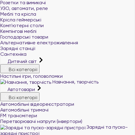
Розетки та вимикачі
УЗО, автомати, реле
Меблі та крісла
Крісла геймерські
Комп'ютерні столи
Кемпінгові меблі
Господарські товари
Альтернативне електроживлення
Зарядні станції
Сантехніка
Дитячий світ
Всі категорії
Настільні ігри, головоломки
Навчання, творчість
Автотовари
Всі категорії
Автомобільні відеореєстратори
Автомобільні тримачі
+380 (96) 521 33 21
FM трансмітери
Перетворювачі напруги (інвертори)
+380 (73) 521 33 21
Зарядні та пуско-
+380 (99) 521 33 21
зарядні пристрої