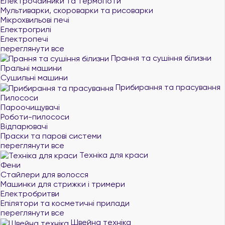
Електрочайники та термопоти
Мультиварки, скороварки та рисоварки
Мікрохвильові печі
Електрогрилі
Електропечі
переглянути все
Прання та сушіння білизни
Пральні машини
Сушильні машини
Прибирання та прасування
Пилососи
Пароочищувачі
Роботи-пилососи
Відпарювачі
Праски та парові системи
переглянути все
Техніка для краси
Фени
Стайлери для волосся
Машинки для стрижки і тримери
Електробритви
Епілятори та косметичні прилади
переглянути все
Швейна техніка