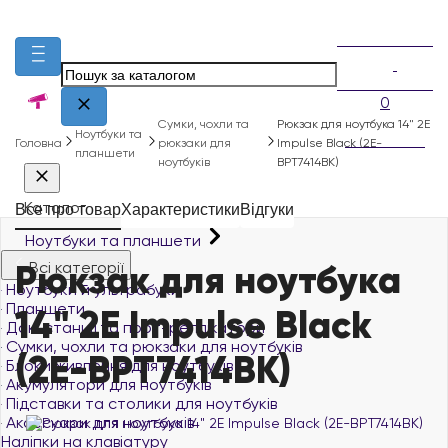
0
Сумки, чохли та
Рюкзак для ноутбука 14" 2E
Ноутбуки та
Головна
рюкзаки для
Impulse Black (2E-
планшети
ноутбуків
BPT7414BK)
Каталог
Все про товар
Характеристики
Відгуки
Ноутбуки та планшети
Рюкзак для ноутбука
Всі категорії
Ноутбуки й ультрабуки
Планшети
14" 2E Impulse Black
Док-станції та порт-реплікатори
Сумки, чохли та рюкзаки для ноутбуків
(2E-BPT7414BK)
Блоки живлення для ноутбуків
Акумулятори для ноутбуків
Підставки та столики для ноутбуків
Аксесуари для ноутбуків
Наліпки на клавіатуру