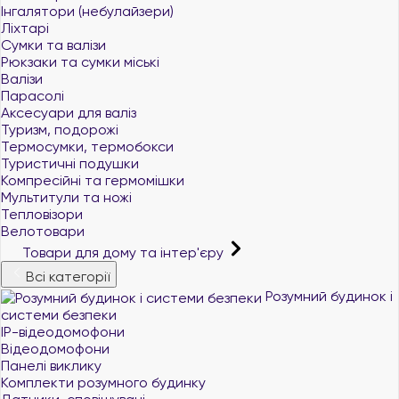
Інгалятори (небулайзери)
Ліхтарі
Сумки та валізи
Рюкзаки та сумки міські
Валізи
Парасолі
Аксесуари для валіз
Туризм, подорожі
Термосумки, термобокси
Туристичні подушки
Компресійні та гермомішки
Мультитули та ножі
Тепловізори
Велотовари
Товари для дому та інтер'єру
Всі категорії
Розумний будинок і
системи безпеки
IP-відеодомофони
Відеодомофони
Панелі виклику
Комплекти розумного будинку