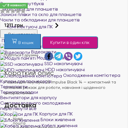
Замки для ноутбуків
В наявності
Аксесуари для планшетів
Захисні плівки та скло для планшетів
Чохли та обкладинки для планшетів
1211 грн
Комплектуючі для ПК
Всі категорії
Процесори
Купити в один клік
В кошик
Материнські плати
Відеокарти
Поділіться с друзями
Модулі пам'яті
SSD накопичувачі
HDD накопичувачі
Короткий опис
Охолодження комп'ютера
Кулери для процесорів
Рюкзак для ноутбука 2E Impulse Black 14 — компактний та
Термопасти
стильний рюкзак для роботи, навчання і щоденного
Термопрокладки
використання.
Вентилятори для корпусу
Системи водяного охолодження
Доставка
переглянути все
Корпуси для ПК
Блоки живлення
Кабелі живлення
У відділенні "Нова пошта"