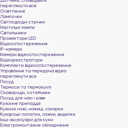
Датчики, сповіщувачі
переглянути все
Освітлення
Лампочки
Світлодіодні стрічки
Настільні лампи
Світильники
Прожектори LED
Відеоспостереження
IP-камери
Камери відеоспостереження
Відеореєстратори
Комплекти відеоспостереження
Управління та передача відео
переглянути все
Посуд
Термоси та термокухлі
Сковороди, сотейники
Посуд для чаю і кави
Кухонне приладдя
Кухонні ножі, ножиці, сокирки
Кухарські лопатки, ложки, виделки
Інші аксесуари для кухні
Електромонтажне обладнання