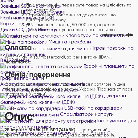
даних
При отриманні - перевірьте товар на цілісність та
Зовнішні SSD-накопичувачі
комплектацію.
Зовнішні HDD-накопичувачі
Отримання замовлення за документом, що
Flash накопичувачі USB
підтверджує особу.
Карти пам'яті
Для замовлень понад 50 000 грн, адресна
Диски CD, DVD, Blue-ray
доставка недоступна при оплаті готівкою.
згідно тарифів
Клавіатури та комплекти
Миші та трекболи
Оплата
Ігрові поверхні та
килимки для мишок
WayForPay (Visa/Mastercard), за реквізитами (IBAN),
Веб-камери
післяплатою
Графічні планшети та
аксесуари
Обмін/повернення
Графічні планшети
Аксесуари для графічних планшетів
Обмін і повернення товару здійснюється протягом 14 днів
після покупки, відповідно до закону України "Про захист прав
Фільтри живлення та подовжувачі
споживачів України".
Джерела
безперебійного живлення (ДБЖ)
USB-хаби та кардрідери
Опис
Стабілізатори напруги
Інструменти для
ремонту електроніки
2E Impulse Black (2E-BPT7414BK)
— це сучасний і
Акумуляторні батареї
практичний рюкзак для ноутбука з діагоналлю до 14,