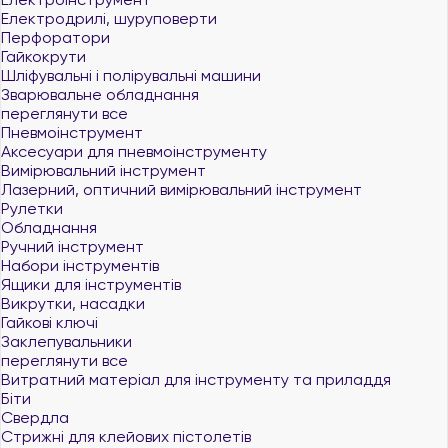
Електродрилі, шуруповерти
Перфоратори
Гайкокрути
Шліфувальні і полірувальні машини
Зварювальне обладнання
переглянути все
Пневмоінструмент
Аксесуари для пневмоінструменту
Вимірювальний інструмент
Лазерний, оптичний вимірювальний інструмент
Рулетки
Обладнання
Ручний інструмент
Набори інструментів
Ящики для інструментів
Викрутки, насадки
Гайкові ключі
Заклепувальники
переглянути все
Витратний матеріал для інструменту та приладдя
Біти
Свердла
Стрижні для клейових пістолетів