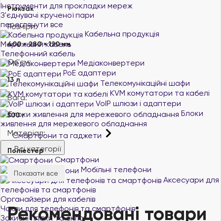
Інструменти для прокладки мереж
Рюкзак
З'єднувачі крученої пари
переглянути все
Розміри:
Кабельна продукція
Мережевий кабель
400 × 280 × 120 мм
Телефонний кабель
Об'єм:
Медіаконвертери
PoE адаптери
13 л
Телекомунікаційні шафи
KVM комутатори та кабелі
Вага:
VoIP шлюзи і адаптери
Блоки
500 г
живлення для мережевого обладнання
Матеріал:
Смартфони та гаджети
Всі категорії
Поліестер
Смартфони
Мобільні телефони
Показати все
Аксесуари для
телефонів та смартфонів
Органайзери для кабелів
Рекомендовані товари
Чохли для телефонів та смартфонів
Захисні плівки та скло