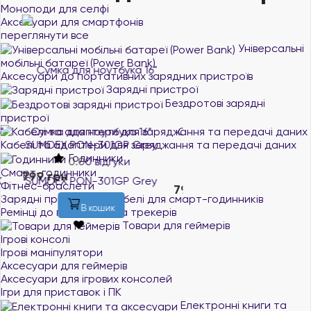
Моноподи для селфі
Аксесуари для смартфонів
переглянути все
Універсальні
мобільні батареї (Power Bank)
Аксесуари до портативних зарядних пристроїв
Зарядні пристрої
Бездротові зарядні
пристрої
Сумка для ноутбука 16"
Сумка для ноутбука 15.6"
Кабелі та адаптери для заряджання та передачі даних
SUMDEX PON-301GP Grey
SUMDEX PON-301RD
Годинники
Red/Gray
0.0
0 відгуки
Смарт-годинники
0.0
0 відгуки
799 грн
В наявності
Фітнес-браслети
799 грн
В наявності
Зарядні пристрої та кабелі для смарт-годинників
В кошик
Ремінці до годинників та трекерів
В кошик
Товари для геймерів
Ігрові консолі
Ігрові маніпулятори
Аксесуари для геймерів
Аксесуари для ігрових консолей
Ігри для приставок і ПК
Електронні книги та