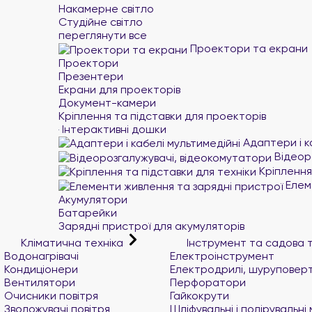
Накамерне світло
Студійне світло
переглянути все
Проектори та екрани
Проектори
Презентери
Екрани для проекторів
Документ-камери
Кріплення та підставки для проекторів
Інтерактивні дошки
Адаптери і к
Відеор
Кріплення 
Елеме
Акумулятори
Батарейки
Зарядні пристрої для акумуляторів
Кліматична техніка
Інструмент та садова 
Водонагрівачі
Електроінструмент
Кондиціонери
Електродрилі, шуруповер
Вентилятори
Перфоратори
Очисники повітря
Гайкокрути
Зволожувачі повітря
Шліфувальні і полірувальн