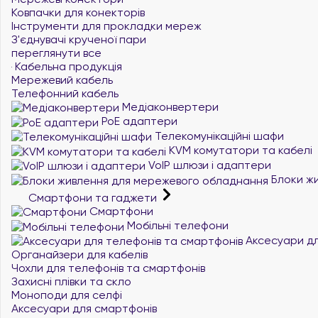
Ковпачки для конекторів
Інструменти для прокладки мереж
З'єднувачі крученої пари
переглянути все
Кабельна продукція
Мережевий кабель
Телефонний кабель
Медіаконвертери
PoE адаптери
Телекомунікаційні шафи
KVM комутатори та кабелі
VoIP шлюзи і адаптери
Блоки жи
Смартфони та гаджети
Смартфони
Мобільні телефони
Аксесуари дл
Органайзери для кабелів
Чохли для телефонів та смартфонів
Захисні плівки та скло
Моноподи для селфі
Аксесуари для смартфонів