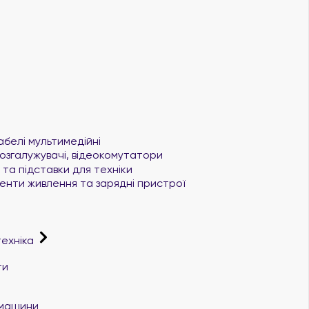
абелі мультимедійні
озгалужувачі, відеокомутатори
та підставки для техніки
нти живлення та зарядні пристрої
техніка
ти
і машини