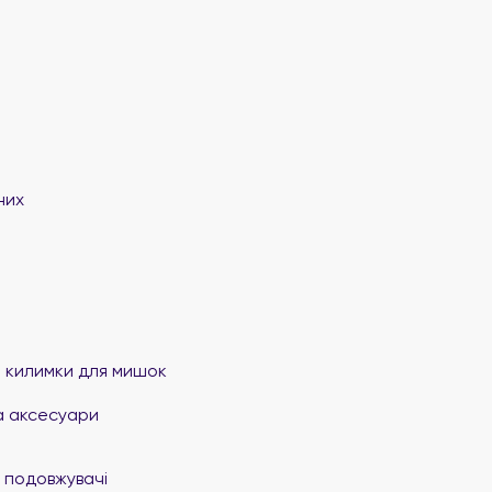
них
та килимки для мишок
а аксесуари
 подовжувачі