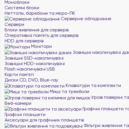
Моноблоки
Системні блоки
Неттопи, баребони та мікро-ПК
Серверне обладнання
Сервери
Блоки живлення для серверів
Оперативна пам`ять для серверів
HDD для серверів
Монітори
Зовнішні накопичувачі да
Зовнішні SSD-накопичувачі
Зовнішні HDD-накопичувачі
Flash накопичувачі USB
Карти пам'яті
Диски CD, DVD, Blue-ray
Клавіатури та комплекти
Миші та трекболи
Ігрові поверхні 
Веб-камери
Графічні планшети т
Графічні планшети
Аксесуари для графічних планшетів
Фільтри живлення та