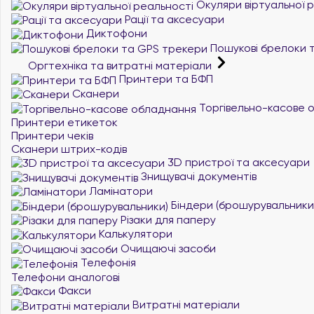
Окуляри віртуальної 
Рації та аксесуари
Диктофони
Пошукові брелоки 
Оргтехніка та витратні матеріали
Принтери та БФП
Сканери
Торгівельно-касове 
Принтери етикеток
Принтери чеків
Сканери штрих-кодів
3D пристрої та аксесуари
Знищувачі документів
Ламінатори
Біндери (брошурувальники
Різаки для паперу
Калькулятори
Очищаючі засоби
Телефонія
Телефони аналогові
Факси
Витратні матеріали