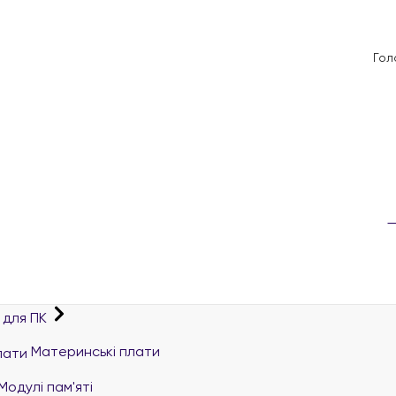
Гол
 для ПК
Материнські плати
Модулі пам'яті