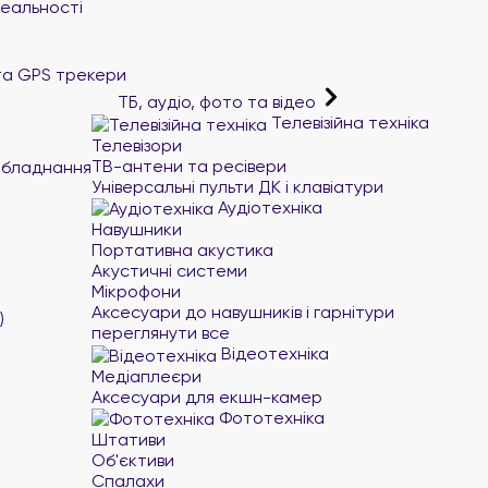
реальності
та GPS трекери
ТБ, аудіо, фото та відео
Телевізійна техніка
Телевізори
ТВ-антени та ресівери
обладнання
Універсальні пульти ДК і клавіатури
Аудіотехніка
Навушники
Портативна акустика
Акустичні системи
Мікрофони
Аксесуари до навушників і гарнітури
)
переглянути все
Відеотехніка
Медіаплеєри
Аксесуари для екшн-камер
Фототехніка
Штативи
Об'єктиви
Спалахи