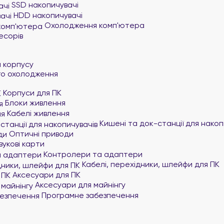
SSD накопичувачі
HDD накопичувачі
Охолодження комп'ютера
есорів
и
 корпусу
го охолодження
Корпуси для ПК
Блоки живлення
Кабелі живлення
Кишені та док-станції для накоп
Оптичні приводи
вукові карти
Контролери та адаптери
Кабелі, перехідники, шлейфи для ПК
Аксесуари для ПК
Аксесуари для майнінгу
Програмне забезпечення