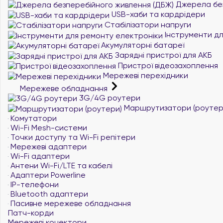
Джерела без
USB-хаби та кардрідери
Стабілізатори напруги
Інструменти дл
Акумуляторні батареї
Зарядні пристрої для АКБ
Пристрої відеозахоплення
Мережеві перехідники
Мережеве обладнання
3G/4G роутери
Маршрутизатори (роутер
Комутатори
Wi-Fi Mesh-системи
Точки доступу та Wi-Fi репітери
Мережеві адаптери
Wi-Fi адаптери
Антени Wi-Fi/LTE та кабелі
Адаптери Powerline
IP-телефони
Bluetooth адаптери
Пасивне мережеве обладнання
Патч-корди
Мережеві конектори