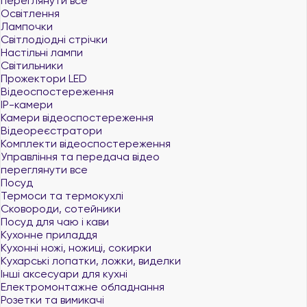
переглянути все
Освітлення
Лампочки
Світлодіодні стрічки
Настільні лампи
Світильники
Прожектори LED
Відеоспостереження
IP-камери
Камери відеоспостереження
Відеореєстратори
Комплекти відеоспостереження
Управління та передача відео
переглянути все
Посуд
Термоси та термокухлі
Сковороди, сотейники
Посуд для чаю і кави
Кухонне приладдя
Кухонні ножі, ножиці, сокирки
Кухарські лопатки, ложки, виделки
Інші аксесуари для кухні
Електромонтажне обладнання
Розетки та вимикачі