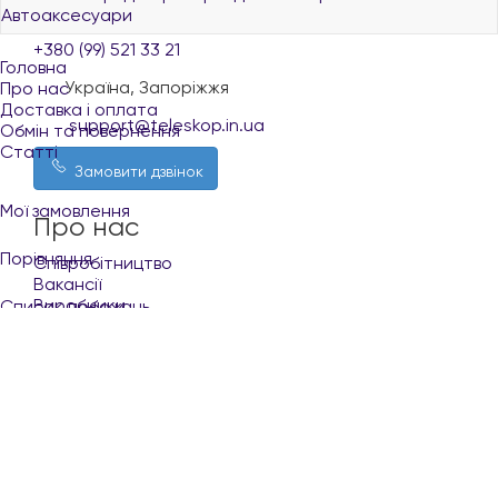
Автоаксесуари
+380 (73) 521 33 21
+380 (99) 521 33 21
Головна
Україна, Запоріжжя
Про нас
Доставка і оплата
support@teleskop.in.ua
Обмін та повернення
Статті
Замовити дзвінок
Мої замовлення
Про нас
Порівняння
Співробітництво
Вакансії
Виробники
Список побажань
Покупцю
Кабінет
Укр
Рус
Доставка і оплата
Обмін та повернення
+380 (96) 521 33 21
Контакти
Умови користування сайтом