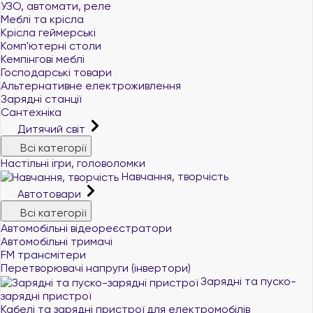
УЗО, автомати, реле
Меблі та крісла
Крісла геймерські
Комп'ютерні столи
Кемпінгові меблі
Господарські товари
Альтернативне електроживлення
Зарядні станції
Сантехніка
Дитячий світ
Всі категорії
Настільні ігри, головоломки
Навчання, творчість
Автотовари
Всі категорії
Автомобільні відеореєстратори
Автомобільні тримачі
FM трансмітери
Перетворювачі напруги (інвертори)
Зарядні та пуско-
зарядні пристрої
+380 (96) 521 33 21
Кабелі та зарядні пристрої для електромобілів