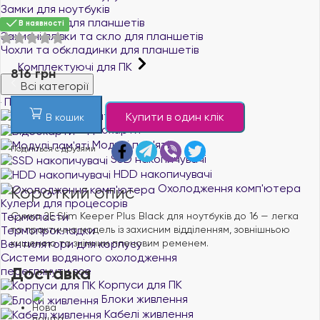
Замки для ноутбуків
Аксесуари для планшетів
В наявності
Захисні плівки та скло для планшетів
Чохли та обкладинки для планшетів
Комплектуючі для ПК
816 грн
Всі категорії
Процесори
Материнські плати
Купити в один клік
В кошик
Відеокарти
Модулі пам'яті
Поділіться с друзями
SSD накопичувачі
HDD накопичувачі
Охолодження комп'ютера
Короткий опис
Кулери для процесорів
Термопасти
Сумка 2E Slim Keeper Plus Black для ноутбуків до 16 — легка
Термопрокладки
та практична модель із захисним відділенням, зовнішньою
Вентилятори для корпусу
кишенею та знімним плечовим ременем.
Системи водяного охолодження
Доставка
переглянути все
Корпуси для ПК
Блоки живлення
Кабелі живлення