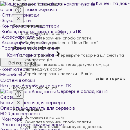
Кишені та док-
У відділенні "Нова пошта"
станції для накопичувачів
Оптичні приводи
Звукові карти
Контролери та адаптери
Як це працює:
Кабелі, перехідники, шлейфи для ПК
Замовляєте на сайті.
Аксесуари для ПК
Обираєте зручний спосіб оплати.
Аксесуари для майнінгу
Забираєте у відділенні "Нова Пошта".
Додаткова інформація:
Програмне забезпечення
Комп'ютерна техніка
При отриманні - перевірьте товар на цілісність та
комплектацію.
Всі категорії
Отримання замовлення за документом, що
Комп'ютери
підтверджує особу.
Термін зберігання посилки - 5 днів.
Моноблоки
згідно тарифів
Системні блоки
Неттопи, баребони та мікро-ПК
Кур'єром "Нова пошта"
Серверне обладнання
Сервери
Блоки живлення для серверів
Оперативна пам`ять для серверів
Як це працює:
HDD для серверів
Замовляєте на сайті.
Монітори
Обираєте зручний спосіб оплати.
Зовнішні накопичувачі даних
Курʼєр доставляє посилку за адресою.