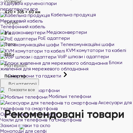
Розміри:
З'єднувачі крученої пари
переглянути все
420 × 305 × 60 мм
Кабельна продукція
Мережевий кабель
Об'єм:
Телефонний кабель
Медіаконвертери
8 л
PoE адаптери
Вага:
Телекомунікаційні шафи
KVM комутатори та кабелі
550 г
VoIP шлюзи і адаптери
Блоки
Матеріал:
живлення для мережевого обладнання
Смартфони та гаджети
Поліестер
Всі категорії
Показати все
Смартфони
Мобільні телефони
Аксесуари для
телефонів та смартфонів
Рекомендовані товари
Органайзери для кабелів
Чохли для телефонів та смартфонів
Захисні плівки та скло
Моноподи для селфі