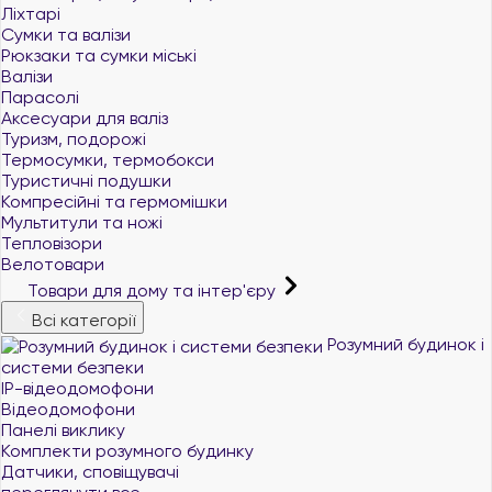
Ліхтарі
Сумки та валізи
Рюкзаки та сумки міські
Валізи
Парасолі
Аксесуари для валіз
Туризм, подорожі
Термосумки, термобокси
Туристичні подушки
Компресійні та гермомішки
Мультитули та ножі
Тепловізори
Велотовари
Товари для дому та інтер'єру
Всі категорії
Розумний будинок і
системи безпеки
IP-відеодомофони
Відеодомофони
Панелі виклику
Комплекти розумного будинку
Датчики, сповіщувачі