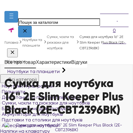
0
Сумки, чохли та
Сумка для ноутбука 16" 2E
Ноутбуки та
Головна
рюкзаки для
Slim Keeper Plus Black (2E-
планшети
ноутбуків
CBT2396BK)
Каталог
Все про товар
Характеристики
Відгуки
Ноутбуки та планшети
Сумка для ноутбука
Всі категорії
Ноутбуки й ультрабуки
Планшети
16" 2E Slim Keeper Plus
Док-станції та порт-реплікатори
Сумки, чохли та рюкзаки для ноутбуків
Black (2E-CBT2396BK)
Блоки живлення для ноутбуків
Акумулятори для ноутбуків
Підставки та столики для ноутбуків
Аксесуари для ноутбуків
Наліпки на клавіатуру