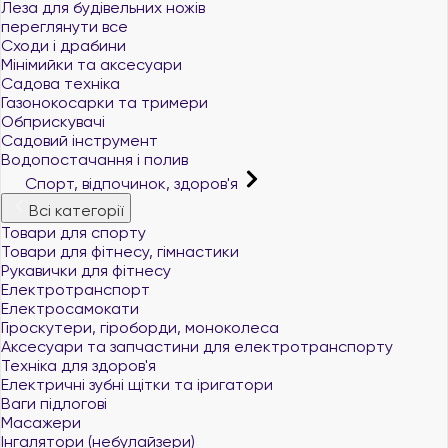
Леза для будівельних ножів
переглянути все
Сходи і драбини
Мінімийки та аксесуари
Садова техніка
Газонокосарки та тримери
Обприскувачі
Садовий інструмент
Водопостачання і полив
Спорт, відпочинок, здоров'я
Всі категорії
Товари для спорту
Товари для фітнесу, гімнастики
Рукавички для фітнесу
Електротранспорт
Електросамокати
Гіроскутери, гіроборди, моноколеса
Аксесуари та запчастини для електротранспорту
Техніка для здоров'я
Електричні зубні щітки та іригатори
Ваги підлогові
Масажери
Інгалятори (небулайзери)