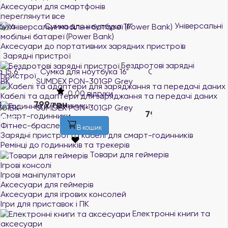
Аксесуари для смартфонів
переглянути все
Універсальні
мобільні батареї (Power Bank)
Аксесуари до портативних зарядних пристроїв
Зарядні пристрої
Бездротові зарядні
Сумка для ноутбука 16"
Сумка для ноутбука 15.6"
пристрої
SUMDEX PON-301GP Grey
SUMDEX PON-301RD
Red/Gray
0.0
0 відгуки
Кабелі та адаптери для заряджання та передачі даних
0.0
0 відгуки
799 грн
Годинники
В наявності
799 грн
Смарт-годинники
В наявності
Фітнес-браслети
В кошик
Зарядні пристрої та кабелі для смарт-годинників
В кошик
Ремінці до годинників та трекерів
Товари для геймерів
Ігрові консолі
Ігрові маніпулятори
Аксесуари для геймерів
Аксесуари для ігрових консолей
Ігри для приставок і ПК
Електронні книги та
аксесуари