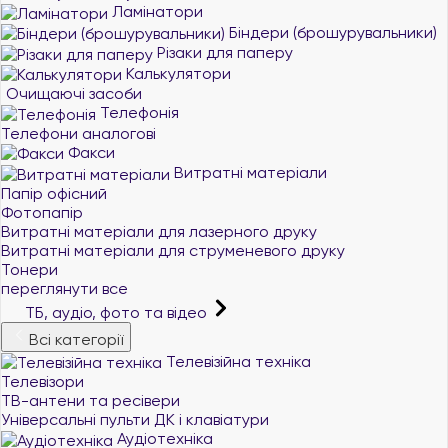
Ламінатори
Біндери (брошурувальники)
Різаки для паперу
Калькулятори
Очищаючі засоби
Телефонія
Телефони аналогові
Факси
Витратні матеріали
Папір офісний
Фотопапір
Витратні матеріали для лазерного друку
Витратні матеріали для струменевого друку
Тонери
переглянути все
ТБ, аудіо, фото та відео
Всі категорії
Телевізійна техніка
Телевізори
ТВ-антени та ресівери
Універсальні пульти ДК і клавіатури
Аудіотехніка