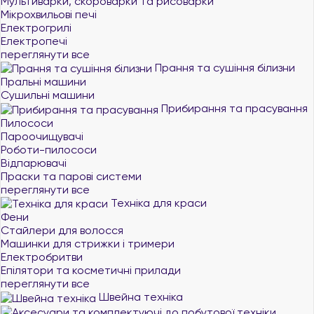
Мультиварки, скороварки та рисоварки
Мікрохвильові печі
Електрогрилі
Електропечі
переглянути все
Прання та сушіння білизни
Пральні машини
Сушильні машини
Прибирання та прасування
Пилососи
Пароочищувачі
Роботи-пилососи
Відпарювачі
Праски та парові системи
переглянути все
Техніка для краси
Фени
Стайлери для волосся
Машинки для стрижки і тримери
Електробритви
Епілятори та косметичні прилади
переглянути все
Швейна техніка