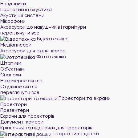
Навушники
Портативна акустика
Акустичні системи
Мікрофони
Аксесуари до навушників і гарнітури
переглянути все
Відеотехніка
Медіаплеєри
Аксесуари для екшн-камер
Фототехніка
Штативи
Об'єктиви
Спалахи
Накамерне світло
Студійне світло
переглянути все
Проектори та екрани
Проектори
Презентери
Екрани для проекторів
Документ-камери
Кріплення та підставки для проекторів
Інтерактивні дошки