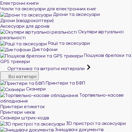
Електронні книги
Чохли та аксесуари для електронних книг
Дрони та аксесуари
Дрони (квадрокоптери)
Аксесуари для дронів
Окуляри віртуальної
реальності
Рації та аксесуари
Диктофони
Пошукові брелоки та
GPS трекери
Оргтехніка та витратні матеріали
Всі категорії
Принтери та БФП
Сканери
Торгівельно-касове
обладнання
Принтери етикеток
Принтери чеків
Сканери штрих-кодів
3D пристрої та аксесуари
Знищувачі документів