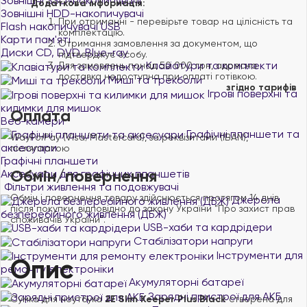
Зовнішні SSD-накопичувачі
Додаткова інформація:
Зовнішні HDD-накопичувачі
При отриманні - перевірьте товар на цілісність та
Flash накопичувачі USB
комплектацію.
Карти пам'яті
Отримання замовлення за документом, що
Диски CD, DVD, Blue-ray
підтверджує особу.
Клавіатури та комплекти
Для замовлень понад 50 000 грн, адресна
доставка недоступна при оплаті готівкою.
Миші та трекболи
згідно тарифів
Ігрові поверхні та
килимки для мишок
Оплата
Веб-камери
Графічні планшети та
WayForPay (Visa/Mastercard), за реквізитами (IBAN),
аксесуари
післяплатою
Графічні планшети
Обмін/повернення
Аксесуари для графічних планшетів
Фільтри живлення та подовжувачі
Обмін і повернення товару здійснюється протягом 14 днів
Джерела
після покупки, відповідно до закону України "Про захист прав
безперебійного живлення (ДБЖ)
споживачів України".
USB-хаби та кардрідери
Стабілізатори напруги
Інструменти для
Опис
ремонту електроніки
Акумуляторні батареї
Зарядні пристрої для АКБ
Сумка для ноутбука
2E Slim Keeper Plus Black
створена для