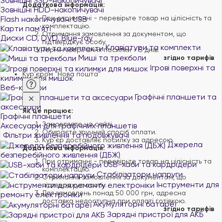
Зовнішні SSD-накопичувачі
Додаткова інформація:
Зовнішні HDD-накопичувачі
При отриманні - перевірьте товар на цілісність та
Flash накопичувачі USB
комплектацію.
Карти пам'яті
Отримання замовлення за документом, що
Диски CD, DVD, Blue-ray
підтверджує особу.
Клавіатури та комплекти
Термін зберігання посилки - 5 днів.
Миші та трекболи
згідно тарифів
Ігрові поверхні та
Кур'єром "Нова пошта"
килимки для мишок
Веб-камери
Графічні планшети та
аксесуари
Як це працює:
Графічні планшети
Замовляєте на сайті.
Аксесуари для графічних планшетів
Обираєте зручний спосіб оплати.
Фільтри живлення та подовжувачі
Курʼєр доставляє посилку за адресою.
Джерела
Додаткова інформація:
безперебійного живлення (ДБЖ)
При отриманні - перевірьте товар на цілісність та
USB-хаби та кардрідери
комплектацію.
Стабілізатори напруги
Отримання замовлення за документом, що
Інструменти для
підтверджує особу.
Для замовлень понад 50 000 грн, адресна
ремонту електроніки
доставка недоступна при оплаті готівкою.
Акумуляторні батареї
згідно тарифів
Зарядні пристрої для АКБ