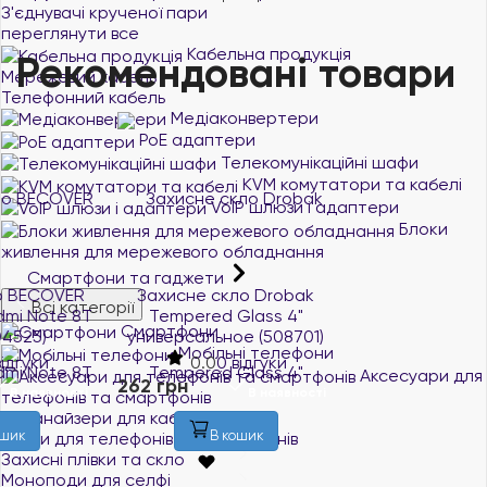
З'єднувачі крученої пари
переглянути все
Кабельна продукція
Рекомендовані товари
Мережевий кабель
Телефонний кабель
Медіаконвертери
PoE адаптери
Телекомунікаційні шафи
KVM комутатори та кабелі
VoIP шлюзи і адаптери
Блоки
живлення для мережевого обладнання
Смартфони та гаджети
Захисне скло Drobak
Захисне скло BeCover
Всі категорії
Tempered Glass 4"
для Samsung Galaxy A51
Смартфони
универсальное (508701)
SM-A515 Black (704668)
Мобільні телефони
0.0
0 відгуки
0.0
0 відгуки
Аксесуари для
262 грн
251 грн
В наявності
В наявності
телефонів та смартфонів
Органайзери для кабелів
В кошик
В кошик
Чохли для телефонів та смартфонів
Захисні плівки та скло
Моноподи для селфі