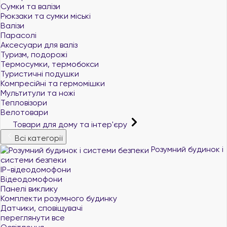
Сумки та валізи
Рюкзаки та сумки міські
Валізи
Парасолі
Аксесуари для валіз
Туризм, подорожі
Термосумки, термобокси
Туристичні подушки
Компресійні та гермомішки
Мультитули та ножі
Тепловізори
Велотовари
Товари для дому та інтер'єру
Всі категорії
Розумний будинок і
системи безпеки
IP-відеодомофони
Відеодомофони
Панелі виклику
Комплекти розумного будинку
Датчики, сповіщувачі
переглянути все