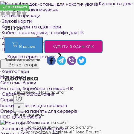
Кишені та док-
В наявності
станції для накопичувачів
Оптичні приводи
Звукові карти
Контролери та адаптери
251 грн
Кабелі, перехідники, шлейфи для ПК
Аксесуари для ПК
Аксесуари для майнінгу
Купити в один клік
В кошик
Програмне забезпечення
Комп'ютерна техніка
Поділіться с друзями
Всі категорії
Комп'ютери
Доставка
Моноблоки
Системні блоки
Неттопи, баребони та мікро-ПК
У відділенні "Нова пошта"
Серверне обладнання
Сервери
Блоки живлення для серверів
Оперативна пам`ять для серверів
Як це працює:
HDD для серверів
Монітори
Замовляєте на сайті.
Обираєте зручний спосіб оплати.
Зовнішні накопичувачі даних
Забираєте у відділенні "Нова Пошта".