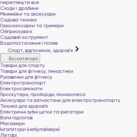
переглянути все
Сходи і драбини
Мінімийки та аксесуари
Садова техніка
Газонокосарки та тримери
Обприскувачі
Садовий інструмент
Водопостачання і полив
Спорт, відпочинок, здоров'я
Всі категорії
Товари для спорту
Товари для фітнесу, гімнастики
Рукавички для фітнесу
Електротранспорт
Електросамокати
Гіроскутери, гіроборди, моноколеса
Аксесуари та запчастини для електротранспорту
Техніка для здоров'я
Електричні зубні щітки та іригатори
Ваги підлогові
Масажери
Інгалятори (небулайзери)
Ліхтарі