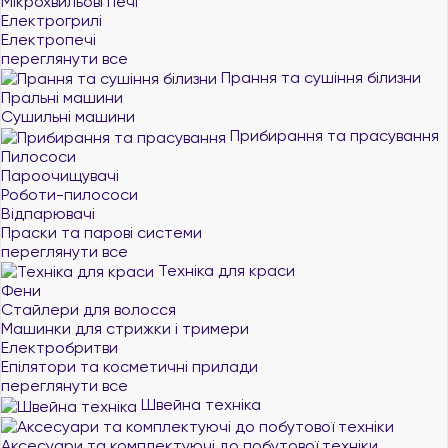
Мікрохвильові печі
Електрогрилі
Електропечі
переглянути все
Прання та сушіння білизни
Пральні машини
Сушильні машини
Прибирання та прасування
Пилососи
Пароочищувачі
Роботи-пилососи
Відпарювачі
Праски та парові системи
переглянути все
Техніка для краси
Фени
Стайлери для волосся
Машинки для стрижки і тримери
Електробритви
Епілятори та косметичні прилади
переглянути все
Швейна техніка
Аксесуари та комплектуючі до побутової техніки