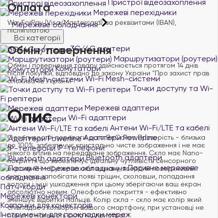
Пристрої відеозахоплення
Оплата
Мережеві перехідники
WayForPay (Visa/Mastercard), за реквізитами (IBAN),
Мережеве обладнання
післяплатою
Всі категорії
Обмін/повернення
3G/4G роутери
Маршрутизатори (роутери)
Обмін і повернення товару здійснюється протягом 14 днів
Комутатори
після покупки, відповідно до закону України "Про захист прав
Wi-Fi Mesh-системи
споживачів України".
Точки доступу та Wi-
Fi репітери
Мережеві адаптери
Опис
Wi-Fi адаптери
Антени Wi-Fi/LTE та кабелі
Адаптери Powerline
Особливості і переваги скла BeCover: Прозорість - близька
до 100%, забезпечує кристально чисте зображення і не має
IP-телефони
ніякого вплив на передаване зображення. Скло має Nano-
Bluetooth адаптери
покриття що забезпечує ідеальну чутливість сенсорного
Пасивне мережеве
екрану. 9H - Супер захист екрану, твердий поверхневий
шар може запобігати появі тріщин, сколовши, попадання
обладнання
вологи і інші ушкодження при цьому зберігаючи ваш екран
Патч-корди
абсолютно новим. Олеофобне покриття - ефективно
Мережеві конектори
зменшує відбитки пальців. Колір скла - скло має колір який
Ковпачки для конекторів
співпадає з кольором вашого смартфону, при установці не
Інструменти для прокладки мереж
помітно наявність скла на пристрої.