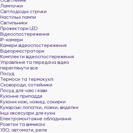
Освітлення
Лампочки
Світлодіодні стрічки
Настільні лампи
Світильники
Прожектори LED
Відеоспостереження
IP-камери
Камери відеоспостереження
Відеореєстратори
Комплекти відеоспостереження
Управління та передача відео
переглянути все
Посуд
Термоси та термокухлі
Сковороди, сотейники
Посуд для чаю і кави
Кухонне приладдя
Кухонні ножі, ножиці, сокирки
Кухарські лопатки, ложки, виделки
Інші аксесуари для кухні
Електромонтажне обладнання
Розетки та вимикачі
УЗО, автомати, реле