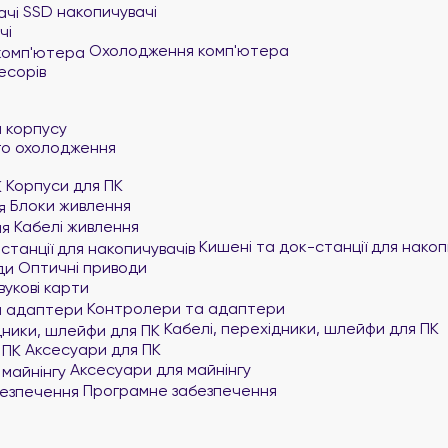
SSD накопичувачі
чі
Охолодження комп'ютера
есорів
и
 корпусу
го охолодження
Корпуси для ПК
Блоки живлення
Кабелі живлення
Кишені та док-станції для накоп
Оптичні приводи
вукові карти
Контролери та адаптери
Кабелі, перехідники, шлейфи для ПК
Аксесуари для ПК
Аксесуари для майнінгу
Програмне забезпечення