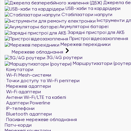
Джерела без
USB-хаби та кардрідери
Стабілізатори напруги
Інструменти дл
Акумуляторні батареї
Зарядні пристрої для АКБ
Пристрої відеозахоплення
Мережеві перехідники
Мережеве обладнання
3G/4G роутери
Маршрутизатори (роутер
Комутатори
Wi-Fi Mesh-системи
Точки доступу та Wi-Fi репітери
Мережеві адаптери
Wi-Fi адаптери
Антени Wi-Fi/LTE та кабелі
Адаптери Powerline
IP-телефони
Bluetooth адаптери
Пасивне мережеве обладнання
Патч-корди
Мережеві конектори