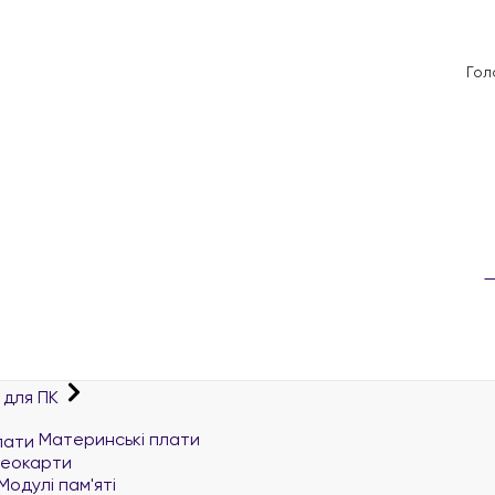
Гол
 для ПК
Материнські плати
деокарти
Модулі пам'яті