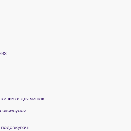
них
та килимки для мишок
а аксесуари
 подовжувачі