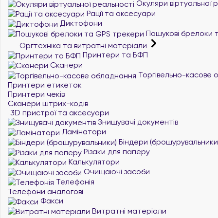
Окуляри віртуальної 
Рації та аксесуари
Диктофони
Пошукові брелоки 
Оргтехніка та витратні матеріали
Принтери та БФП
Сканери
Торгівельно-касове 
Принтери етикеток
Принтери чеків
Сканери штрих-кодів
3D пристрої та аксесуари
Знищувачі документів
Ламінатори
Біндери (брошурувальники
Різаки для паперу
Калькулятори
Очищаючі засоби
Телефонія
Телефони аналогові
Факси
Витратні матеріали