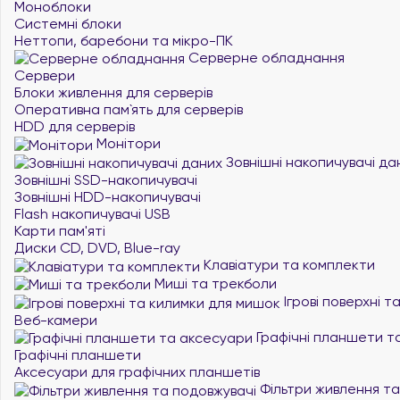
Моноблоки
Системні блоки
Неттопи, баребони та мікро-ПК
Серверне обладнання
Сервери
Блоки живлення для серверів
Оперативна пам`ять для серверів
HDD для серверів
Монітори
Зовнішні накопичувачі да
Зовнішні SSD-накопичувачі
Зовнішні HDD-накопичувачі
Flash накопичувачі USB
Карти пам'яті
Диски CD, DVD, Blue-ray
Клавіатури та комплекти
Миші та трекболи
Ігрові поверхні 
Веб-камери
Графічні планшети т
Графічні планшети
Аксесуари для графічних планшетів
Фільтри живлення та