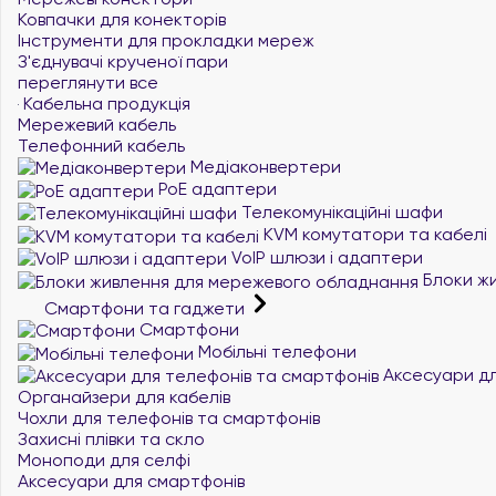
Ковпачки для конекторів
Інструменти для прокладки мереж
З'єднувачі крученої пари
переглянути все
Кабельна продукція
Мережевий кабель
Телефонний кабель
Медіаконвертери
PoE адаптери
Телекомунікаційні шафи
KVM комутатори та кабелі
VoIP шлюзи і адаптери
Блоки жи
Смартфони та гаджети
Смартфони
Мобільні телефони
Аксесуари дл
Органайзери для кабелів
Чохли для телефонів та смартфонів
Захисні плівки та скло
Моноподи для селфі
Аксесуари для смартфонів