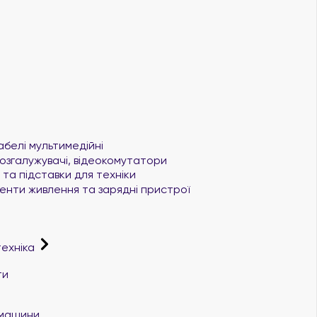
абелі мультимедійні
озгалужувачі, відеокомутатори
та підставки для техніки
нти живлення та зарядні пристрої
техніка
ти
і машини