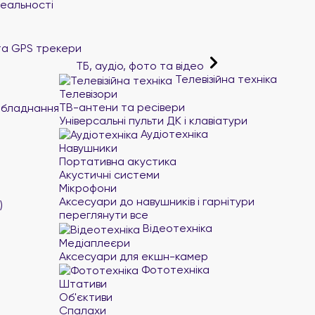
реальності
та GPS трекери
ТБ, аудіо, фото та відео
Телевізійна техніка
Телевізори
ТВ-антени та ресівери
обладнання
Універсальні пульти ДК і клавіатури
Аудіотехніка
Навушники
Портативна акустика
Акустичні системи
Мікрофони
Аксесуари до навушників і гарнітури
)
переглянути все
Відеотехніка
Медіаплеєри
Аксесуари для екшн-камер
Фототехніка
Штативи
Об'єктиви
Спалахи