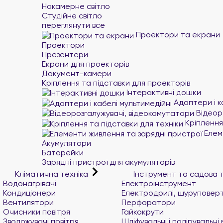
Накамерне світло
Студійне світло
переглянути все
Проектори та екрани
Проектори
Презентери
Екрани для проекторів
Документ-камери
Кріплення та підставки для проекторів
Інтерактивні дошки
Адаптери і к
Відеор
Кріплення 
Елеме
Акумулятори
Батарейки
Зарядні пристрої для акумуляторів
Кліматична техніка
Інструмент та садова 
Водонагрівачі
Електроінструмент
Кондиціонери
Електродрилі, шуруповер
Вентилятори
Перфоратори
Очисники повітря
Гайкокрути
Зволожувачі повітря
Шліфувальні і полірувальн